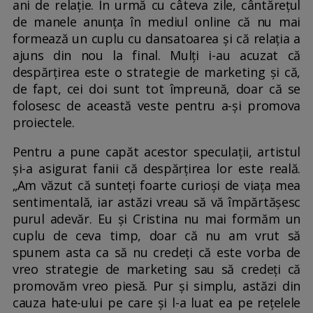
ani de relaţie. În urmă cu câteva zile, cântărețul
de manele anunța în mediul online că nu mai
formează un cuplu cu dansatoarea și că relația a
ajuns din nou la final. Mulți i-au acuzat că
despărțirea este o strategie de marketing și că,
de fapt, cei doi sunt tot împreună, doar că se
folosesc de această veste pentru a-și promova
proiectele.
Pentru a pune capăt acestor speculații, artistul
și-a asigurat fanii că despărțirea lor este reală.
„Am văzut că sunteți foarte curioși de viața mea
sentimentală, iar astăzi vreau să vă împărtășesc
purul adevăr. Eu și Cristina nu mai formăm un
cuplu de ceva timp, doar că nu am vrut să
spunem asta ca să nu credeți că este vorba de
vreo strategie de marketing sau să credeți că
promovăm vreo piesă. Pur și simplu, astăzi din
cauza hate-ului pe care și l-a luat ea pe rețelele