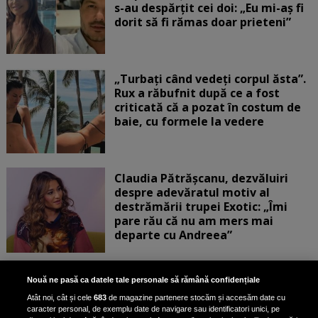
s-au despărțit cei doi: „Eu mi-aș fi
dorit să fi rămas doar prieteni”
„Turbați când vedeți corpul ăsta”.
Rux a răbufnit după ce a fost
criticată că a pozat în costum de
baie, cu formele la vedere
Claudia Pătrășcanu, dezvăluiri
despre adevăratul motiv al
destrămării trupei Exotic: „Îmi
pare rău că nu am mers mai
departe cu Andreea”
Scene incredibile! Ilinca Vandici a
Nouă ne pasă ca datele tale personale să rămână confidențiale
pus mâna pe aparatul de
Atât noi, cât și cele
683
de magazine partenere stocăm și accesăm date cu
fotografiat al unui paparazzo și i l-
caracter personal, de exemplu date de navigare sau identificatori unici, pe