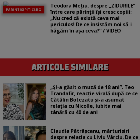
Teodora Mețiu, despre „ZIDURILE”
PARINTISIPITICI.RO
între care părinții își cresc copiii:
„Nu cred că există ceva mai
periculos! De ce insistăm noi să-i
băgăm în așa ceva?” / VIDEO
„Și-a găsit o muză de 18 ani”. Teo
Trandafir, reacție virală după ce ce
Cătălin Botezatu și-a asumat
relația cu Nicolle, iubita mai
tânără cu 40 de ani
Claudia Pătrășcanu, mărturisiri
despre relația cu Liviu Vârciu. De ce