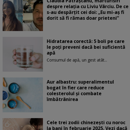
Claudia Pătrășcanu, mărturisiri
despre relația cu Liviu Vârciu. De ce
s-au despărțit cei doi: „Eu mi-aș fi
dorit să fi rămas doar prieteni”
Hidratarea corectă: 5 boli pe care
le poți preveni dacă bei suficientă
apă
Consumul de apă, un gest atât...
Aur albastru: superalimentul
bogat în fier care reduce
colesterolul și combate
îmbătrânirea
Cele trei zodii chinezești cu noroc
la bani în februarie 2025. Vezi dacă