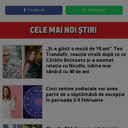
Facebook
WhatsApp
„Și-a găsit o muză de 18 ani”. Teo
Trandafir, reacție virală după ce ce
Cătălin Botezatu și-a asumat
relația cu Nicolle, iubita mai
tânără cu 40 de ani
Cinci semne zodiacale vor avea
parte de o săptămână de excepție
în perioada 3-9 februarie