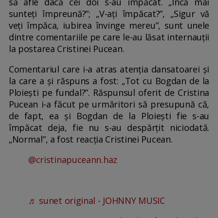
să afle dacă cei doi s-au împăcat. „Încă mai
sunteți împreună?”; „V-ați împăcat?”, „Sigur vă
veți împăca, iubirea învinge mereu”, sunt unele
dintre comentariile pe care le-au lăsat internauții
la postarea Cristinei Pucean.
Comentariul care i-a atras atenția dansatoarei și
la care a și răspuns a fost: „Tot cu Bogdan de la
Ploiești pe fundal?”. Răspunsul oferit de Cristina
Pucean i-a făcut pe urmăritori să presupună că,
de fapt, ea și Bogdan de la Ploiești fie s-au
împăcat deja, fie nu s-au despărțit niciodată.
„Normal”, a fost reacția Cristinei Pucean.
@cristinapuceann.haz
♬ sunet original - JOHNNY MUSIC