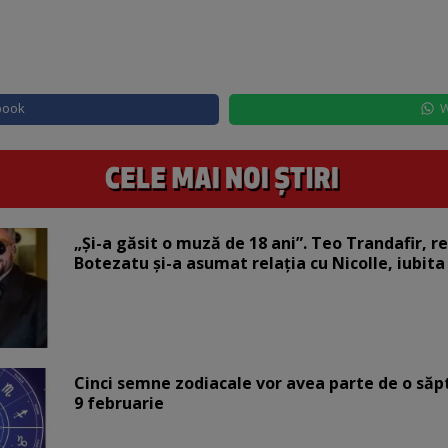
book
W
„Și-a găsit o muză de 18 ani”. Teo Trandafir, r
Botezatu și-a asumat relația cu Nicolle, iubita
Cinci semne zodiacale vor avea parte de o săp
9 februarie