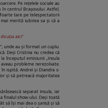
oarcere. Pe rețelele sociale au
 în centrul Brașovului. Astfel,
 foarte tare pe telespectatorii
 mai merită iubirea sa și că a
icuția aici”
”, unde au și format un cuplu.
ască. Deși Cristina nu credea că
la începutul emisiunii „Insula
că aveau probleme nerezolvate.
în ispită. Andrei și Diandra s-
lor și să petreacă majoritatea
 părăsească separat insula, iar
la finalul show-ului. Deși toată
ât să își mai dea o șansă și să