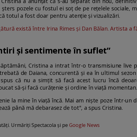
Cristina a anunțat că s-au separat din nou, definiti
 șters pozele cu fostul ei soț de pe rețelele sociale, 
ă totul a fost doar pentru atenție și vizualizări.
ătură există între Irina Rimes și Dan Bălan. Artista a f
iri și sentimente în suflet”
ăptămâni, Cristina a intrat într-o transmisiune live 
 Întrebată de Daiana, concurentă și ea în ultimul sezon
 spus că nu a simțit să facă acest lucru încă deoar
pucat să-și facă curățenie și ordine în viață momentan
nie la mine în viață încă. Mai am niște poze într-un d
ează până mă debarasez de tot", a spus Cristina.
utăți. Urmăriți Spectacola și pe
Google News