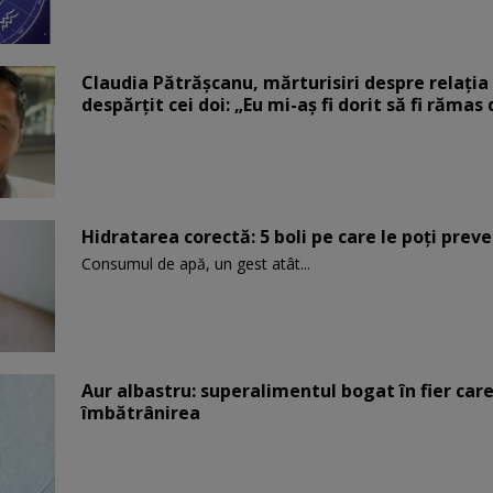
Claudia Pătrășcanu, mărturisiri despre relația 
despărțit cei doi: „Eu mi-aș fi dorit să fi rămas
Hidratarea corectă: 5 boli pe care le poți prev
Consumul de apă, un gest atât...
Aur albastru: superalimentul bogat în fier car
îmbătrânirea