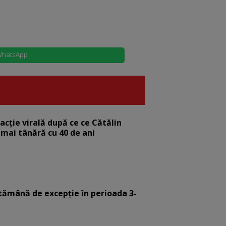
hatsApp
eacție virală după ce ce Cătălin
 mai tânără cu 40 de ani
tămână de excepție în perioada 3-