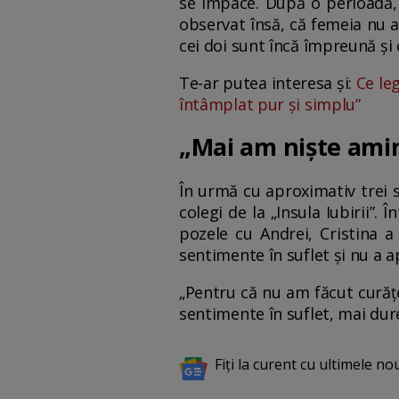
se împace. După o perioadă, 
observat însă, că femeia nu a
cei doi sunt încă împreună și c
Te-ar putea interesa și:
Ce leg
întâmplat pur și simplu”
„Mai am niște amint
În urmă cu aproximativ trei s
colegi de la „Insula Iubirii”.
pozele cu Andrei, Cristina a
sentimente în suflet și nu a a
„Pentru că nu am făcut curățe
sentimente în suflet, mai dur
Fiți la curent cu ultimele no