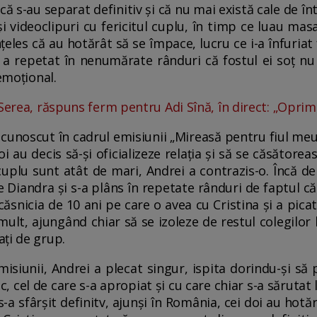
ă s-au separat definitiv și că nu mai există cale de înt
 videoclipuri cu fericitul cuplu, în timp ce luau masa
nțeles că au hotărât să se împace, lucru ce i-a înfuriat
 a repetat în nenumărate rânduri că fostul ei soț nu
 emoțional.
Serea, răspuns ferm pentru Adi Sînă, în direct: „Oprim d
u cunoscut în cadrul emisiunii „Mireasă pentru fiul meu
oi au decis să-și oficializeze relația și să se căsătore
uplu sunt atât de mari, Andrei a contrazis-o. Încă de 
 de Diandra și s-a plâns în repetate rânduri de faptul 
căsnicia de 10 ani pe care o avea cu Cristina și a picat 
mult, ajungând chiar să se izoleze de restul colegilor 
ți de grup.
misiunii, Andrei a plecat singur, ispita dorindu-și să
ic, cel de care s-a apropiat și cu care chiar s-a sărutat 
-a sfârșit definitv, ajunși în România, cei doi au hotăr