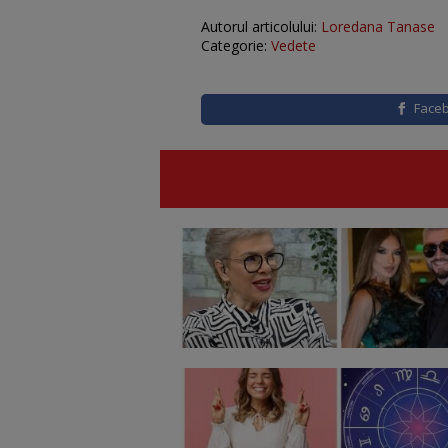
Autorul articolului:
Loredana Tanase
Categorie:
Vedete
Face