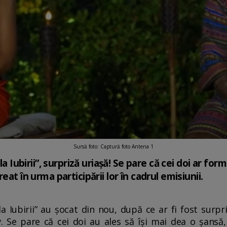
Sursă foto: Captură foto Antena 1
la Iubirii”, surpriză uriașă! Se pare că cei doi ar for
eat în urma participării lor în cadrul emisiunii.
ula Iubirii” au șocat din nou, după ce ar fi fost sur
. Se pare că cei doi au ales să își mai dea o șansă