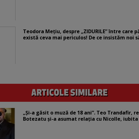
Teodora Mețiu, despre „ZIDURILE” între care pări
există ceva mai periculos! De ce insistăm noi 
„Și-a găsit o muză de 18 ani”. Teo Trandafir, r
Botezatu și-a asumat relația cu Nicolle, iubita