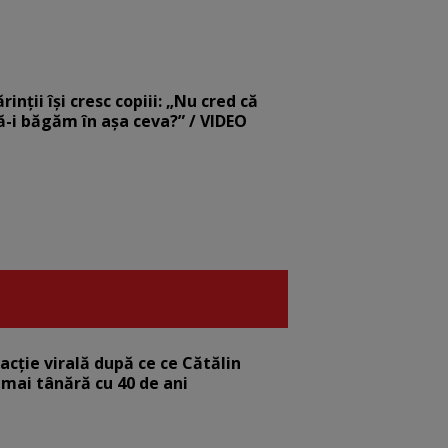
nții își cresc copiii: „Nu cred că
să-i băgăm în așa ceva?” / VIDEO
eacție virală după ce ce Cătălin
 mai tânără cu 40 de ani