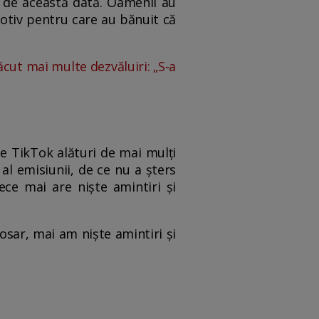
v de această dată. Oamenii au
motiv pentru care au bănuit că
ăcut mai multe dezvăluiri: „S-a
pe TikTok alături de mai mulți
 al emisiunii, de ce nu a șters
ece mai are niște amintiri și
.
osar, mai am niște amintiri și