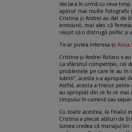
declara în urmă cu ceva timp c
apărut mai multe fotografii și
Cristina și Andrei au dat de î
emisiunii, mai ales că femeia
reușit să o distrugă psihic și
Te-ar putea interesa și:
Anca 
Cristina și Andrei Rotaru s-a
La sfârșitul competiției, cei d
problemele pe care le au în c
Iubirii”, acesta s-a apropiat
Astfel, acesta a trecut peste 
au apropiat din ce în ce mai 
timpului în cameră sau separa
Cu toate acestea, la finalul e
Cristina a plecat alături de Er
lumea credea că mariajul lor s