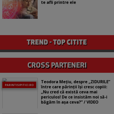
te afli printre ele
Teodora Mețiu, despre „ZIDURILE”
PARINTISIPITICI.RO
între care părinții își cresc copiii:
„Nu cred că există ceva mai
periculos! De ce insistăm noi să-i
băgăm în așa ceva?” / VIDEO