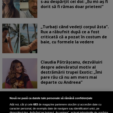
s-au despărțit cei doi: „Eu mi-aș fi
dorit să fi rămas doar prieteni”
„Turbați când vedeți corpul ăsta”.
Rux a răbufnit după ce a fost
criticată că a pozat în costum de
baie, cu formele la vedere
Claudia Pătrășcanu, dezvăluiri
despre adevăratul motiv al
destrămării trupei Exotic: „Îmi
pare rău că nu am mers mai
departe cu Andreea”
Scene incredibile! Ilinca Vandici a
Nouă ne pasă ca datele tale personale să rămână confidențiale
pus mâna pe aparatul de
Atât noi, cât și cele
683
de magazine partenere stocăm și accesăm date cu
fotografiat al unui paparazzo și i l-
caracter personal, de exemplu date de navigare sau identificatori unici, pe
a aruncat la gunoi: „S-a dus la
dispozitivul dvs. Apăsând pe butonul „Acceptare”, activați tehnologiile de urmărire