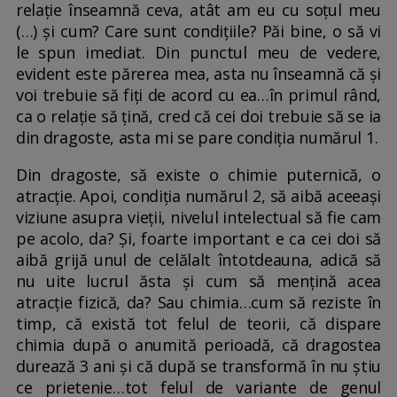
relație înseamnă ceva, atât am eu cu soțul meu
(…) și cum? Care sunt condițiile? Păi bine, o să vi
le spun imediat. Din punctul meu de vedere,
evident este părerea mea, asta nu înseamnă că și
voi trebuie să fiți de acord cu ea…în primul rând,
ca o relație să țină, cred că cei doi trebuie să se ia
din dragoste, asta mi se pare condiția numărul 1.
Din dragoste, să existe o chimie puternică, o
atracție. Apoi, condiția numărul 2, să aibă aceeași
viziune asupra vieții, nivelul intelectual să fie cam
pe acolo, da? Și, foarte important e ca cei doi să
aibă grijă unul de celălalt întotdeauna, adică să
nu uite lucrul ăsta și cum să mențină acea
atracție fizică, da? Sau chimia…cum să reziste în
timp, că există tot felul de teorii, că dispare
chimia după o anumită perioadă, că dragostea
durează 3 ani și că după se transformă în nu știu
ce prietenie…tot felul de variante de genul