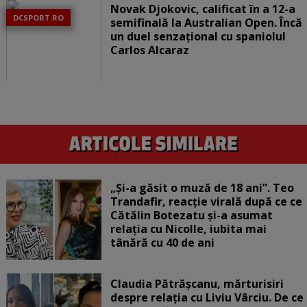
Novak Djokovic, calificat în a 12-a
DCSPORT.RO
semifinală la Australian Open. Încă
un duel senzațional cu spaniolul
Carlos Alcaraz
„Și-a găsit o muză de 18 ani”. Teo
Trandafir, reacție virală după ce ce
Cătălin Botezatu și-a asumat
relația cu Nicolle, iubita mai
tânără cu 40 de ani
Claudia Pătrășcanu, mărturisiri
despre relația cu Liviu Vârciu. De ce