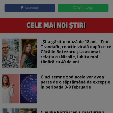
Facebook
WhatsApp
„Și-a găsit o muză de 18 ani”. Teo
Trandafir, reacție virală după ce ce
Cătălin Botezatu și-a asumat
relația cu Nicolle, iubita mai
tânără cu 40 de ani
Cinci semne zodiacale vor avea
parte de o săptămână de excepție
în perioada 3-9 februarie
Claudia Pătrășcanu, mărturisiri