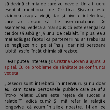
să devină chimia de care au nevoie. Un alt lucru
esențial menționat de Cristina Șișcanu este
viziunea asupra vieții, dar și nivelul intelectual,
care ar trebui să fie asemănătoare. De
asemenea, vedeta a mai spus că este esențial ca
cei doi să aibă grijă unul de celălalt. În plus, ea a
mai adăugat faptul că partenerii nu ar trebui să
se neglijeze nici pe ei înșiși. dar nici persoana
iubită, astfel încât chimia să reziste.
Te-ar putea interesa și:
Cristina Cioran a ajuns la
spital. Cu ce probleme de sănătate se confruntă
vedeta
„Deseori sunt întrebată în interviuri, și nu doar
eu, cam toate persoanele publice care se află
într-o relație: „Care este rețeta de succes a
relației?”, adică cum? Și mă refer la relațiile
longevive, că acum în zilele noastre, 14 ani de