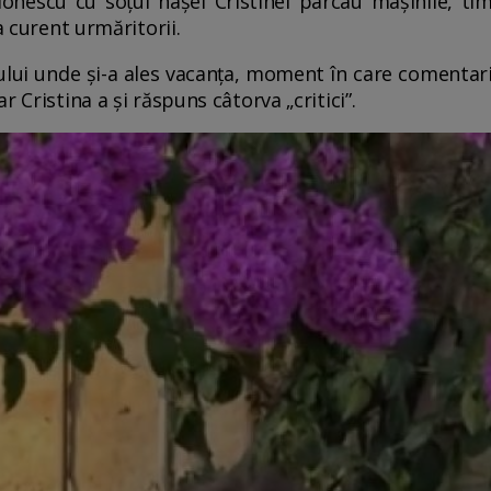
Ionescu cu soțul nașei Cristinei parcau mașinile, ti
a curent urmăritorii.
ului unde și-a ales vacanța, moment în care comentari
 Cristina a și răspuns câtorva „critici”.