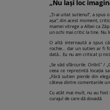
„Nu lași loc imagina
„Ți-ai uitat sutienul”, a spus
așa”; din acest moment, critic
mamei vitrege a Albei ca Zăpa
un ochi mai critic la tine. Nu
O altă internaută a spus că
rochie… dar un sutien ar fi f
dată... Eu nu am criticat și nic
„Se văd sfârcurile. Oribil.” /
ceea ce reprezintă locația s
„Fără sutien pierde din elegan
câteva dintre comentariile urm
Cu atât mai mult, nu au fost d
curajul de care dă dovadă.