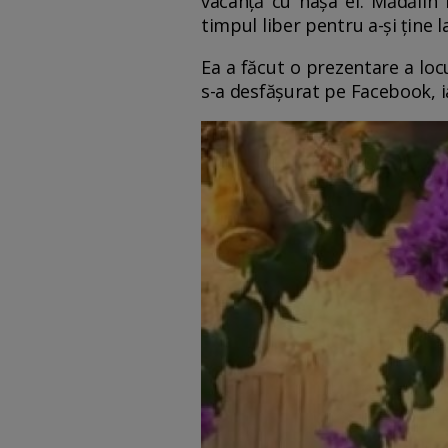
vacanță cu nașa ei. Mădălin 
timpul liber pentru a-și ține l
Ea a făcut o prezentare a loc
s-a desfășurat pe Facebook, iar