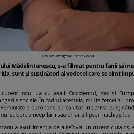
Sursă foto: Instagram/Cristina Șișcanu
rului Mădălin Ionescu, s-a fillmat pentru fanii săi n
ția, sunt și susținători ai vedetei care se simt impu
curent nou lua cu asalt Occidentul, dar și Euro
gerile sociale. În cadrul acesteia, multe femei au pro
 Feministele europene au salutat inițiativa, susținân
i sutien, a neepilării sau chiar a lipsei machiajului.
șcanu a avut intenția de a reînvia un curent curajos, e