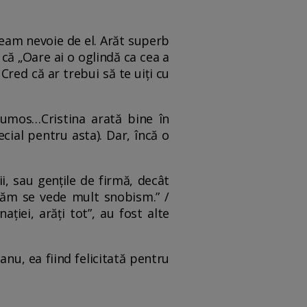
aveam nevoie de el. Arăt superb
 că „Oare ai o oglindă ca cea a
red că ar trebui să te uiți cu
rumos…Cristina arată bine în
cial pentru asta). Dar, încă o
ii, sau gențile de firmă, decât
izăm se vede mult snobism.” /
ației, arăți tot”, au fost alte
anu, ea fiind felicitată pentru