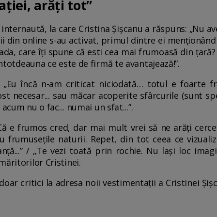
ției, arăți tot”
 o internaută, la care Cristina Șișcanu a răspuns: „Nu 
ii din online s-au activat, primul dintre ei menționând
da, care îți spune că esti cea mai frumoasă din țară? C
 întotdeauna ce este de firmă te avantajează!”.
 „Eu încă n-am criticat niciodată… totul e foarte f
ost necesar... sau măcar acoperite sfârcurile (sunt spe
i acum nu o fac... numai un sfat...”.
 „Că e frumos cred, dar mai mult vrei să ne arăți cerce
au frumusețile naturii. Repet, din tot ceea ce vizual
ță...” / „Te vezi toată prin rochie. Nu lași loc imagin
ăritorilor Cristinei.
oar critici la adresa noii vestimentații a Cristinei Șișc