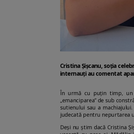
Cristina Șișcanu, soția celeb
internauți au comentat apari
În urmă cu puțin timp, un 
„emanciparea” de sub constrân
sutienului sau a machiajului.
judecată pentru nepurtarea unu
Deși nu știm dacă Cristina Și