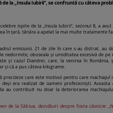
 de la „Insula Iubirii”, se confruntă cu câteva pr
celebre ispite de la „Insula Iubirii”, sezonul 8, a av
rea în țară, tânăra a apelat la mai multe tratamente fa
adrul emisiunii, 21 de zile în care s-au distrat, au
țile nedormite, oboseala și umiditatea excesivă de pe
ste și cazul Diandrei, care, la venirea în România,
ar și că a pus câteva kilograme.
ă precizeze care este motivul pentru care machiajul is
 deși era realizat de oameni profesioniști. Aceasta
da au contribuit nu doar la deteriorarea machiajului
en de la Sălciua, dezvăluiri despre fosta căsnicie: 