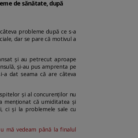
obleme de sănătate, după
ut câteva probleme după ce s-a
ciale, dar se pare că motivul a
 dansat și au petrecut aproape
 insulă, și-au pus amprenta pe
 și-a dat seama că are câteva
pitelor și al concurenților nu
 a menționat că umiditatea și
, ci și la problemele sale cu
„Nu mă vedeam până la finalul