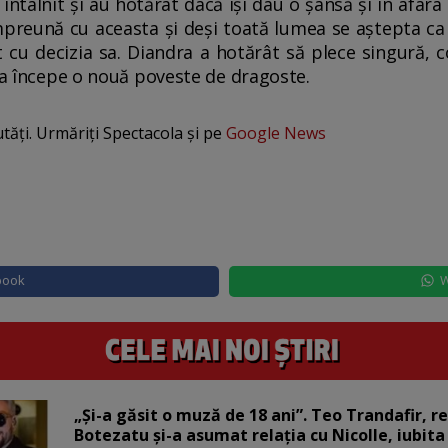
 întâlnit și au hotărât dacă își dau o șansă și în afar
împreună cu aceasta și deși toată lumea se aștepta ca
at cu decizia sa. Diandra a hotărât să plece singură,
e a începe o nouă poveste de dragoste.
utăți. Urmăriți Spectacola și pe
Google News
book
W
„Și-a găsit o muză de 18 ani”. Teo Trandafir, r
Botezatu și-a asumat relația cu Nicolle, iubita