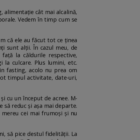
g, alimentație cât mai alcalină,
corporale. Vedem în timp cum se
m că ele au făcut tot ce ținea
i sunt alții. În cazul meu, de
ață la căldurile respective,
 la culcare. Plus lumini, etc.
țin fasting, acolo nu prea om
ot timpul activitate, date-uri,
și cu un început de acnee. M-
e să reduc și așa mai departe.
m mereu cei mai frumoși și nu
, să pice destul fidelității. La