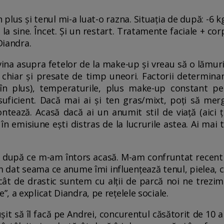
n plus și tenul mi-a luat-o razna. Situația de după: -6 k
e la sine. Încet. Și un restart. Tratamente faciale + 
Diandra.
ina asupra fetelor de la make-up și vreau să o lămuri
 chiar și presate de timp uneori. Factorii determinanț
 plus), temperaturile, plus make-up constant pe f
uficient. Dacă mai ai și ten gras/mixt, poți să mergi
ontează. Acasă dacă ai un anumit stil de viață (aici 
 în emisiune ești distras de la lucrurile astea. Ai mai t
 după ce m-am întors acasă. M-am confruntat recent 
m dat seama ce anume îmi influențează tenul, pielea, c
t de drastic suntem cu alții de parcă noi ne trezi
 a explicat Diandra, pe rețelele sociale.
it să îl facă pe Andrei, concurentul căsătorit de 10 ani