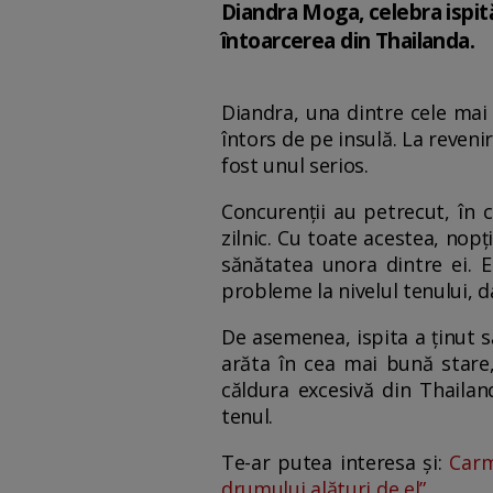
Diandra Moga, celebra ispită
întoarcerea din Thailanda.
Diandra, una dintre cele mai 
întors de pe insulă. La reveni
fost unul serios.
Concurenții au petrecut, în c
zilnic. Cu toate acestea, nop
sănătatea unora dintre ei. E
probleme la nivelul tenului, d
De asemenea, ispita a ținut s
arăta în cea mai bună stare,
căldura excesivă din Thailan
tenul.
Te-ar putea interesa și:
Carm
drumului alături de el”