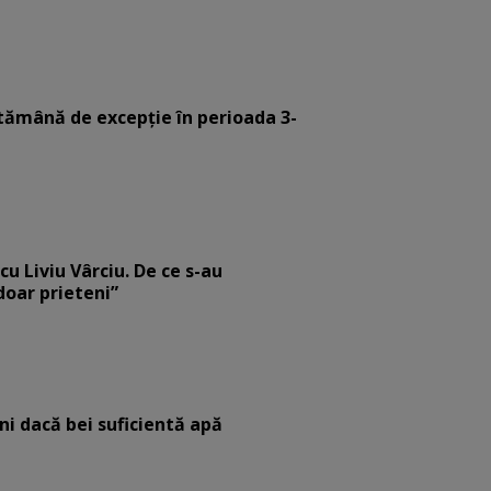
tămână de excepție în perioada 3-
cu Liviu Vârciu. De ce s-au
 doar prieteni”
eni dacă bei suficientă apă