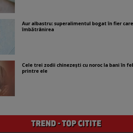
Aur albastru: superalimentul bogat în fier car
îmbătrânirea
Cele trei zodii chinezești cu noroc la bani în fe
printre ele