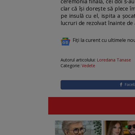
ceremonia finală, cei doi s-au
clar că își dorește să plece 
pe insulă cu el, ispita a șoc
lucruri de rezolvat înainte d
Fiți la curent cu ultimele no
Autorul articolului:
Loredana Tanase
Categorie:
Vedete
Face