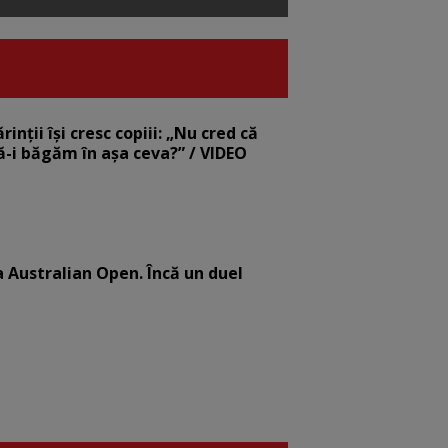
nții își cresc copiii: „Nu cred că
să-i băgăm în așa ceva?” / VIDEO
la Australian Open. Încă un duel