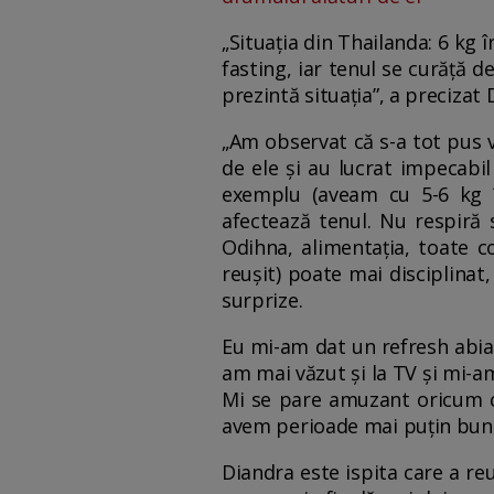
„Situația din Thailanda: 6 kg î
fasting, iar tenul se curăță d
prezintă situația”, a precizat 
„Am observat că s-a tot pus v
de ele și au lucrat impecabil
exemplu (aveam cu 5-6 kg în
afectează tenul. Nu respiră s
Odihna, alimentația, toate c
reușit) poate mai disciplinat,
surprize.
Eu mi-am dat un refresh abia
am mai văzut și la TV și mi-a
Mi se pare amuzant oricum câ
avem perioade mai puțin bune”,
Diandra este ispita care a reuș