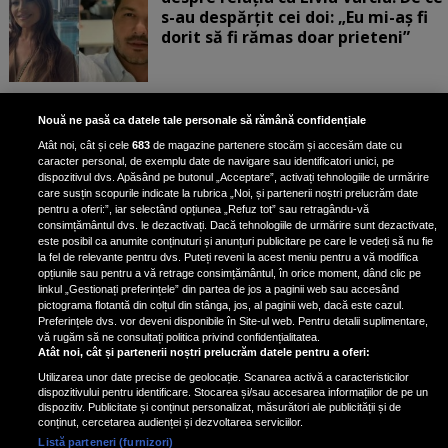
s-au despărțit cei doi: „Eu mi-aș fi
dorit să fi rămas doar prieteni”
„Turbați când vedeți corpul ăsta”.
Nouă ne pasă ca datele tale personale să rămână confidențiale
Rux a răbufnit după ce a fost
Atât noi, cât și cele
683
de magazine partenere stocăm și accesăm date cu
criticată că a pozat în costum de
caracter personal, de exemplu date de navigare sau identificatori unici, pe
baie, cu formele la vedere
dispozitivul dvs. Apăsând pe butonul „Acceptare”, activați tehnologiile de urmărire
care susțin scopurile indicate la rubrica „Noi, și partenerii noștri prelucrăm date
pentru a oferi:”, iar selectând opțiunea „Refuz tot” sau retragându-vă
consimțământul dvs. le dezactivați. Dacă tehnologiile de urmărire sunt dezactivate,
este posibil ca anumite conținuturi și anunțuri publicitare pe care le vedeți să nu fie
Claudia Pătrășcanu, dezvăluiri
la fel de relevante pentru dvs. Puteți reveni la acest meniu pentru a vă modifica
despre adevăratul motiv al
opțiunile sau pentru a vă retrage consimțământul, în orice moment, dând clic pe
linkul „Gestionați preferințele” din partea de jos a paginii web sau accesând
destrămării trupei Exotic: „Îmi
pictograma flotantă din colțul din stânga, jos, al paginii web, dacă este cazul.
pare rău că nu am mers mai
Preferințele dvs. vor deveni disponibile în Site-ul web. Pentru detalii suplimentare,
departe cu Andreea”
vă rugăm să ne consultați politica privind confidențialitatea.
Atât noi, cât și partenerii noștri prelucrăm datele pentru a oferi:
Utilizarea unor date precise de geolocație. Scanarea activă a caracteristicilor
dispozitivului pentru identificare. Stocarea și/sau accesarea informațiilor de pe un
dispozitiv. Publicitate și conținut personalizat, măsurători ale publicității și de
conținut, cercetarea audienței și dezvoltarea serviciilor.
Listă parteneri (furnizori)