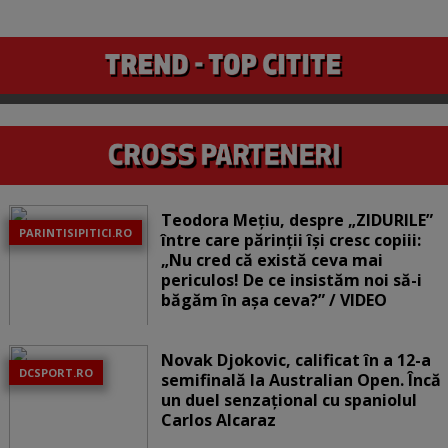
Teodora Mețiu, despre „ZIDURILE”
PARINTISIPITICI.RO
între care părinții își cresc copiii:
„Nu cred că există ceva mai
periculos! De ce insistăm noi să-i
băgăm în așa ceva?” / VIDEO
Novak Djokovic, calificat în a 12-a
DCSPORT.RO
semifinală la Australian Open. Încă
un duel senzațional cu spaniolul
Carlos Alcaraz