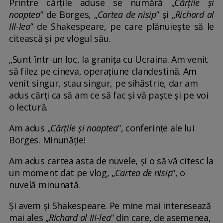
Printre cărțile aduse se numără „
Cărțile și
noaptea
” de Borges, „
Cartea de nisip
” și „
Richard al
III-lea
” de Shakespeare, pe care plănuiește să le
citească și pe vlogul său.
„Sunt într-un loc, la granița cu Ucraina. Am venit
să filez pe cineva, operațiune clandestină. Am
venit singur, stau singur, pe sihăstrie, dar am
adus cărți ca să am ce să fac și vă paște și pe voi
o lectură.
Am adus „
Cărțile și noaptea
”, conferințe ale lui
Borges. Minunăție!
Am adus cartea asta de nuvele, și o să vă citesc la
un moment dat pe vlog, „
Cartea de nisip
”, o
nuvelă minunată.
Și avem și Shakespeare. Pe mine mai interesează
mai ales „
Richard al III-lea
” din care, de asemenea,