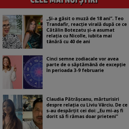
„Și-a găsit o muză de 18 ani”. Teo
Trandafir, reacție virală după ce ce
Cătălin Botezatu și-a asumat
relația cu Nicolle, iubita mai
tânără cu 40 de ani
Cinci semne zodiacale vor avea
parte de o săptămână de excepție
în perioada 3-9 februarie
Claudia Pătrășcanu, mărturisiri
despre relația cu Liviu Vârciu. De ce
s-au despărțit cei doi: „Eu mi-aș fi
dorit să fi rămas doar prieteni”