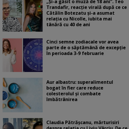
„Și-a găsit o muză de 18 ani”. Teo
Trandafir, reacție virală după ce ce
Cătălin Botezatu și-a asumat
relația cu Nicolle, iubita mai
tânără cu 40 de ani
Cinci semne zodiacale vor avea
parte de o săptămână de excepție
în perioada 3-9 februarie
Aur albastru: superalimentul
bogat în fier care reduce
colesterolul și combate
îmbătrânirea
Claudia Pătrășcanu, mărturisiri
despre relația cu Liviu Vârciu. De ce