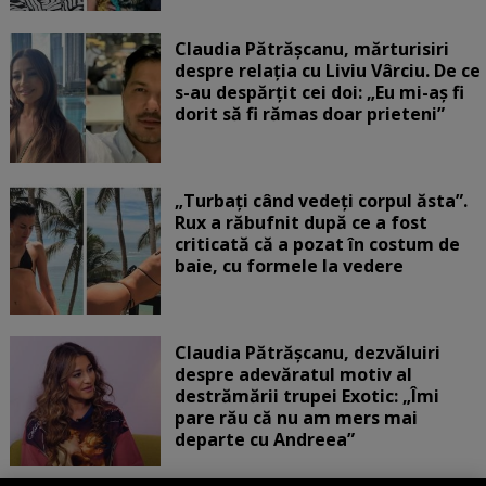
Claudia Pătrășcanu, mărturisiri
despre relația cu Liviu Vârciu. De ce
s-au despărțit cei doi: „Eu mi-aș fi
dorit să fi rămas doar prieteni”
„Turbați când vedeți corpul ăsta”.
Rux a răbufnit după ce a fost
criticată că a pozat în costum de
baie, cu formele la vedere
Claudia Pătrășcanu, dezvăluiri
despre adevăratul motiv al
destrămării trupei Exotic: „Îmi
pare rău că nu am mers mai
departe cu Andreea”