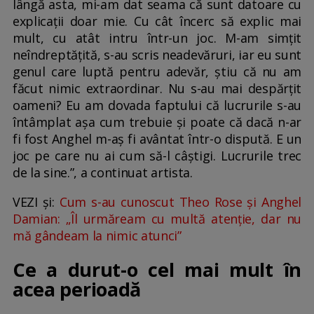
lângă asta, mi-am dat seama că sunt datoare cu
explicații doar mie. Cu cât încerc să explic mai
mult, cu atât intru într-un joc. M-am simțit
neîndreptățită, s-au scris neadevăruri, iar eu sunt
genul care luptă pentru adevăr, știu că nu am
făcut nimic extraordinar. Nu s-au mai despărțit
oameni? Eu am dovada faptului că lucrurile s-au
întâmplat așa cum trebuie și poate că dacă n-ar
fi fost Anghel m-aș fi avântat într-o dispută. E un
joc pe care nu ai cum să-l câștigi. Lucrurile trec
de la sine.”, a continuat artista.
VEZI și:
Cum s-au cunoscut Theo Rose și Anghel
Damian: „Îl urmăream cu multă atenție, dar nu
mă gândeam la nimic atunci”
Ce a durut-o cel mai mult în
acea perioadă