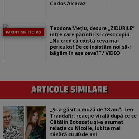
Carlos Alcaraz
Teodora Mețiu, despre „ZIDURILE”
PARINTISIPITICI.RO
între care părinții își cresc copiii:
„Nu cred că există ceva mai
periculos! De ce insistăm noi să-i
băgăm în așa ceva?” / VIDEO
„Și-a găsit o muză de 18 ani”. Teo
Trandafir, reacție virală după ce ce
Cătălin Botezatu și-a asumat
relația cu Nicolle, iubita mai
tânără cu 40 de ani