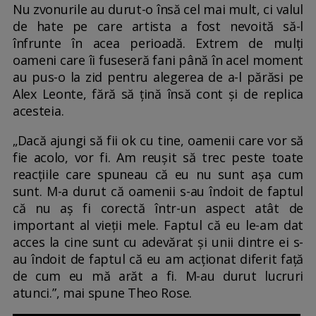
Nu zvonurile au durut-o însă cel mai mult, ci valul
de hate pe care artista a fost nevoită să-l
înfrunte în acea perioadă. Extrem de mulți
oameni care îi fuseseră fani până în acel moment
au pus-o la zid pentru alegerea de a-l părăsi pe
Alex Leonte, fără să țină însă cont și de replica
acesteia.
„Dacă ajungi să fii ok cu tine, oamenii care vor să
fie acolo, vor fi. Am reușit să trec peste toate
reacțiile care spuneau că eu nu sunt așa cum
sunt. M-a durut că oamenii s-au îndoit de faptul
că nu aș fi corectă într-un aspect atât de
important al vieții mele. Faptul că eu le-am dat
acces la cine sunt cu adevărat și unii dintre ei s-
au îndoit de faptul că eu am acționat diferit față
de cum eu mă arăt a fi. M-au durut lucruri
atunci.”, mai spune Theo Rose.