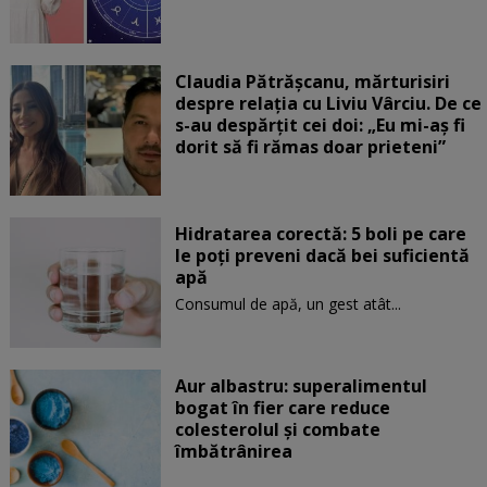
Claudia Pătrășcanu, mărturisiri
despre relația cu Liviu Vârciu. De ce
s-au despărțit cei doi: „Eu mi-aș fi
dorit să fi rămas doar prieteni”
Hidratarea corectă: 5 boli pe care
le poți preveni dacă bei suficientă
apă
Consumul de apă, un gest atât...
Aur albastru: superalimentul
bogat în fier care reduce
colesterolul și combate
îmbătrânirea