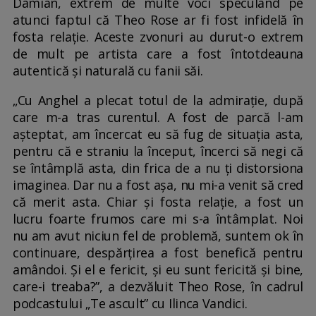
Damian, extrem de multe voci speculând pe
atunci faptul că Theo Rose ar fi fost infidelă în
fosta relație. Aceste zvonuri au durut-o extrem
de mult pe artista care a fost întotdeauna
autentică și naturală cu fanii săi.
„Cu Anghel a plecat totul de la admirație, după
care m-a tras curentul. A fost de parcă l-am
așteptat, am încercat eu să fug de situația asta,
pentru că e straniu la început, încerci să negi că
se întâmplă asta, din frica de a nu ți distorsiona
imaginea. Dar nu a fost așa, nu mi-a venit să cred
că merit asta. Chiar și fosta relație, a fost un
lucru foarte frumos care mi s-a întâmplat. Noi
nu am avut niciun fel de problemă, suntem ok în
continuare, despărțirea a fost benefică pentru
amândoi. Și el e fericit, și eu sunt fericită și bine,
care-i treaba?”, a dezvăluit Theo Rose, în cadrul
podcastului „Te ascult” cu Ilinca Vandici.