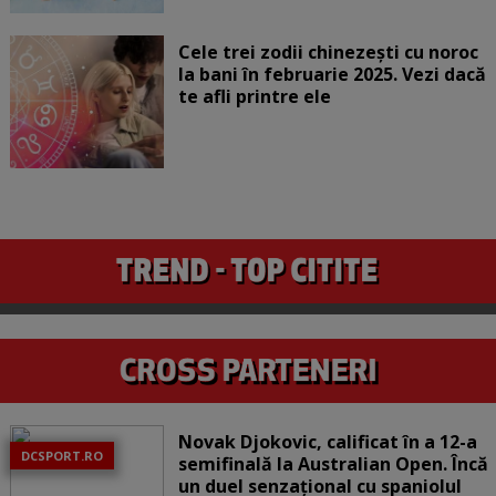
Cele trei zodii chinezești cu noroc
la bani în februarie 2025. Vezi dacă
te afli printre ele
Novak Djokovic, calificat în a 12-a
DCSPORT.RO
semifinală la Australian Open. Încă
un duel senzațional cu spaniolul