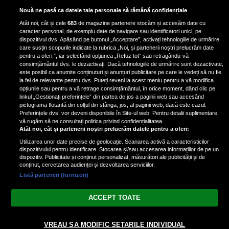
Scene incredibile! Ilinca Vandici a
Nouă ne pasă ca datele tale personale să rămână confidențiale
pus mâna pe aparatul de
Atât noi, cât și cele
683
de magazine partenere stocăm și accesăm date cu
fotografiat al unui paparazzo și i l-
caracter personal, de exemplu date de navigare sau identificatori unici, pe
a aruncat la gunoi: „S-a dus la
dispozitivul dvs. Apăsând pe butonul „Acceptare”, activați tehnologiile de urmărire
poliție. Nu mai aveam aer”
care susțin scopurile indicate la rubrica „Noi, și partenerii noștri prelucrăm date
pentru a oferi:”, iar selectând opțiunea „Refuz tot” sau retragându-vă
consimțământul dvs. le dezactivați. Dacă tehnologiile de urmărire sunt dezactivate,
este posibil ca anumite conținuturi și anunțuri publicitare pe care le vedeți să nu fie
Oana Moșneagu, mărturisiri
la fel de relevante pentru dvs. Puteți reveni la acest meniu pentru a vă modifica
despre începutul relației cu Vlad
opțiunile sau pentru a vă retrage consimțământul, în orice moment, dând clic pe
linkul „Gestionați preferințele” din partea de jos a paginii web sau accesând
Gherman: „Eu am fost îngrozită de
pictograma flotantă din colțul din stânga, jos, al paginii web, dacă este cazul.
aceasta posibilă relație”
Preferințele dvs. vor deveni disponibile în Site-ul web. Pentru detalii suplimentare,
vă rugăm să ne consultați politica privind confidențialitatea.
Atât noi, cât și partenerii noștri prelucrăm datele pentru a oferi:
Utilizarea unor date precise de geolocație. Scanarea activă a caracteristicilor
dispozitivului pentru identificare. Stocarea și/sau accesarea informațiilor de pe un
dispozitiv. Publicitate și conținut personalizat, măsurători ale publicității și de
conținut, cercetarea audienței și dezvoltarea serviciilor.
Listă parteneri (furnizori)
Vezi varianta Desktop
ACCEPT TOATE
Politica de confidențialitate
Politica cookies
Gestionați preferințele
|
|
© 2026 spectacola.ro | Toate drepturile rezervate.
VREAU SA MODIFIC SETARILE INDIVIDUAL