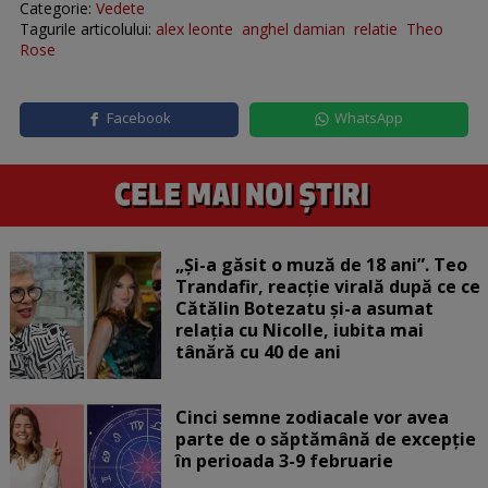
Categorie:
Vedete
Tagurile articolului:
alex leonte
anghel damian
relatie
Theo
Rose
Facebook
WhatsApp
„Și-a găsit o muză de 18 ani”. Teo
Trandafir, reacție virală după ce ce
Cătălin Botezatu și-a asumat
relația cu Nicolle, iubita mai
tânără cu 40 de ani
Cinci semne zodiacale vor avea
parte de o săptămână de excepție
în perioada 3-9 februarie