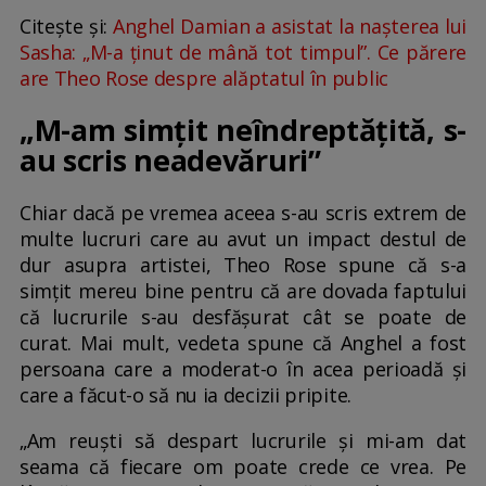
Citește și:
Anghel Damian a asistat la nașterea lui
Sasha: „M-­a ținut de mână tot timpul”. Ce părere
are Theo Rose despre alăptatul în public
„M-am simțit neîndreptățită, s-
au scris neadevăruri”
Chiar dacă pe vremea aceea s-au scris extrem de
multe lucruri care au avut un impact destul de
dur asupra artistei, Theo Rose spune că s-a
simțit mereu bine pentru că are dovada faptului
că lucrurile s-au desfășurat cât se poate de
curat. Mai mult, vedeta spune că Anghel a fost
persoana care a moderat-o în acea perioadă și
care a făcut-o să nu ia decizii pripite.
„Am reuști să despart lucrurile și mi-am dat
seama că fiecare om poate crede ce vrea. Pe