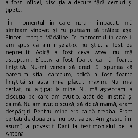
a fost infidel, discuția a decurs fără certuri și
țipete.
„În momentul în care ne-am împăcat, mă
simțeam vinovat și nu puteam să trăiesc așa.
Sincer, reacția Mădălinei în momentul în care i-
am spus că am înșelat-o, nu știu, a fost de
neprețuit. Adică a fost ceva wow, nu mă
așteptam. Efectiv a fost foarte calmă, foarte
liniștită. Nu-mi venea să cred. Și spunea că
oarecum știa, oarecum, adică a fost foarte
liniștită și asta mi-a plăcut maxim. Nu m-a
certat, nu a țipat la mine. Nu mă așteptam la
discuția pe care am avut-o, atât de liniștită și
calmă. Nu am avut o scuză, să zic că mamă, eram
despărțiți. Pentru mine era caldă treaba. Eram
certați de două zile, nu pot să zic. Am greșit, îmi
asum”, a povestit Dani la testimonialul de la
Antena 1.