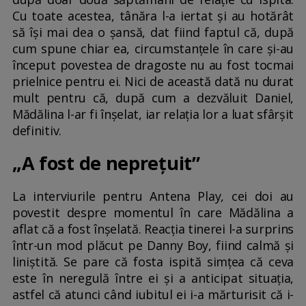
Cu toate acestea, tânăra l-a iertat și au hotărât
să își mai dea o șansă, dat fiind faptul că, după
cum spune chiar ea, circumstanțele în care și-au
început povestea de dragoste nu au fost tocmai
prielnice pentru ei. Nici de această dată nu durat
mult pentru că, după cum a dezvăluit Daniel,
Mădălina l-ar fi înșelat, iar relația lor a luat sfârșit
definitiv.
„A fost de neprețuit”
La interviurile pentru Antena Play, cei doi au
povestit despre momentul în care Mădălina a
aflat că a fost înșelată. Reacția tinerei l-a surprins
într-un mod plăcut pe Danny Boy, fiind calmă și
liniștită. Se pare că fosta ispită simțea că ceva
este în neregulă între ei și a anticipat situația,
astfel că atunci când iubitul ei i-a mărturisit că i-