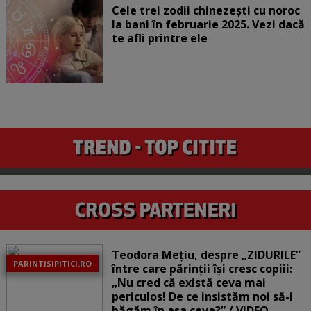
Cele trei zodii chinezești cu noroc
la bani în februarie 2025. Vezi dacă
te afli printre ele
Teodora Mețiu, despre „ZIDURILE”
PARINTISIPITICI.RO
între care părinții își cresc copiii:
„Nu cred că există ceva mai
periculos! De ce insistăm noi să-i
băgăm în așa ceva?” / VIDEO