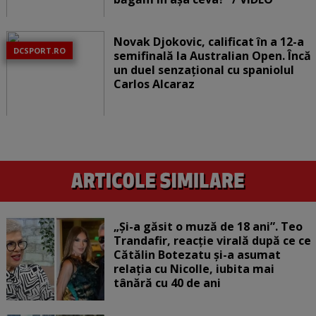
Novak Djokovic, calificat în a 12-a
DCSPORT.RO
semifinală la Australian Open. Încă
un duel senzațional cu spaniolul
Carlos Alcaraz
„Și-a găsit o muză de 18 ani”. Teo
Trandafir, reacție virală după ce ce
Cătălin Botezatu și-a asumat
relația cu Nicolle, iubita mai
tânără cu 40 de ani