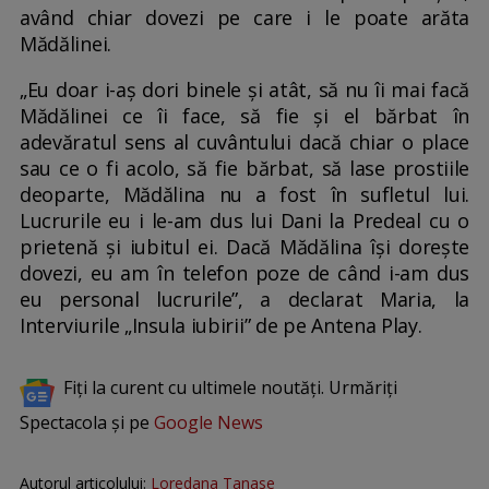
având chiar dovezi pe care i le poate arăta
Mădălinei.
„Eu doar i-aș dori binele și atât, să nu îi mai facă
Mădălinei ce îi face, să fie și el bărbat în
adevăratul sens al cuvântului dacă chiar o place
sau ce o fi acolo, să fie bărbat, să lase prostiile
deoparte, Mădălina nu a fost în sufletul lui.
Lucrurile eu i le-am dus lui Dani la Predeal cu o
prietenă și iubitul ei. Dacă Mădălina își dorește
dovezi, eu am în telefon poze de când i-am dus
eu personal lucrurile”, a declarat Maria, la
Interviurile „Insula iubirii” de pe Antena Play.
Fiți la curent cu ultimele noutăți. Urmăriți
Spectacola și pe
Google News
Autorul articolului:
Loredana Tanase