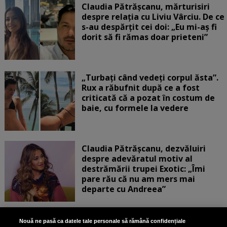
Claudia Pătrășcanu, mărturisiri
despre relația cu Liviu Vârciu. De ce
s-au despărțit cei doi: „Eu mi-aș fi
dorit să fi rămas doar prieteni”
„Turbați când vedeți corpul ăsta”.
Rux a răbufnit după ce a fost
criticată că a pozat în costum de
baie, cu formele la vedere
Claudia Pătrășcanu, dezvăluiri
despre adevăratul motiv al
destrămării trupei Exotic: „Îmi
pare rău că nu am mers mai
departe cu Andreea”
Scene incredibile! Ilinca Vandici a
Nouă ne pasă ca datele tale personale să rămână confidențiale