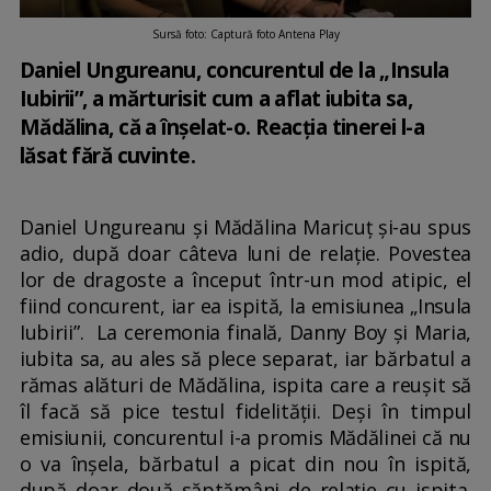
Sursă foto: Captură foto Antena Play
Daniel Ungureanu, concurentul de la „Insula
Iubirii”, a mărturisit cum a aflat iubita sa,
Mădălina, că a înșelat-o. Reacția tinerei l-a
lăsat fără cuvinte.
Daniel Ungureanu și Mădălina Maricuț și-au spus
adio, după doar câteva luni de relație. Povestea
lor de dragoste a început într-un mod atipic, el
fiind concurent, iar ea ispită, la emisiunea „Insula
Iubirii”. La ceremonia finală, Danny Boy și Maria,
iubita sa, au ales să plece separat, iar bărbatul a
rămas alături de Mădălina, ispita care a reușit să
îl facă să pice testul fidelității. Deși în timpul
emisiunii, concurentul i-a promis Mădălinei că nu
o va înșela, bărbatul a picat din nou în ispită,
după doar două săptămâni de relație cu ispita.