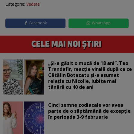
Categorie:
Vedete
Facebook
WhatsApp
„Și-a găsit o muză de 18 ani”. Teo
Trandafir, reacție virală după ce ce
Cătălin Botezatu și-a asumat
relația cu Nicolle, iubita mai
tânără cu 40 de ani
Cinci semne zodiacale vor avea
parte de o săptămână de excepție
în perioada 3-9 februarie