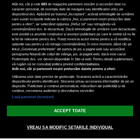
pus mâna pe aparatul de
Atât noi, cât și cele
683
de magazine partenere stocăm și accesăm date cu
fotografiat al unui paparazzo și i l-
caracter personal, de exemplu date de navigare sau identificatori unici, pe
a aruncat la gunoi: „S-a dus la
dispozitivul dvs. Apăsând pe butonul „Acceptare”, activați tehnologiile de urmărire
poliție. Nu mai aveam aer”
care susțin scopurile indicate la rubrica „Noi, și partenerii noștri prelucrăm date
pentru a oferi:”, iar selectând opțiunea „Refuz tot” sau retragându-vă
consimțământul dvs. le dezactivați. Dacă tehnologiile de urmărire sunt dezactivate,
este posibil ca anumite conținuturi și anunțuri publicitare pe care le vedeți să nu fie
Oana Moșneagu, mărturisiri
la fel de relevante pentru dvs. Puteți reveni la acest meniu pentru a vă modifica
despre începutul relației cu Vlad
opțiunile sau pentru a vă retrage consimțământul, în orice moment, dând clic pe
linkul „Gestionați preferințele” din partea de jos a paginii web sau accesând
Gherman: „Eu am fost îngrozită de
pictograma flotantă din colțul din stânga, jos, al paginii web, dacă este cazul.
aceasta posibilă relație”
Preferințele dvs. vor deveni disponibile în Site-ul web. Pentru detalii suplimentare,
vă rugăm să ne consultați politica privind confidențialitatea.
Atât noi, cât și partenerii noștri prelucrăm datele pentru a oferi:
Utilizarea unor date precise de geolocație. Scanarea activă a caracteristicilor
dispozitivului pentru identificare. Stocarea și/sau accesarea informațiilor de pe un
dispozitiv. Publicitate și conținut personalizat, măsurători ale publicității și de
conținut, cercetarea audienței și dezvoltarea serviciilor.
Listă parteneri (furnizori)
Vezi varianta Desktop
ACCEPT TOATE
Politica de confidențialitate
Politica cookies
Gestionați preferințele
|
|
© 2026 spectacola.ro | Toate drepturile rezervate.
VREAU SA MODIFIC SETARILE INDIVIDUAL