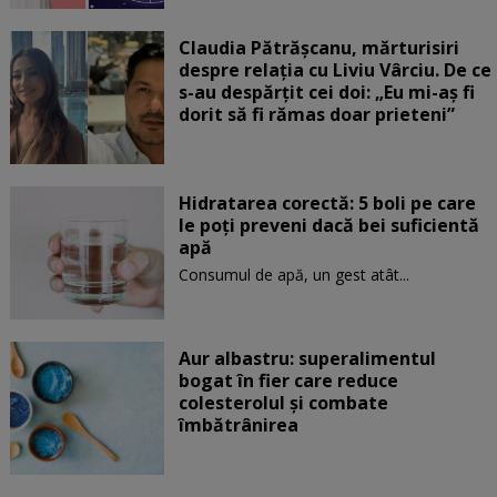
Claudia Pătrășcanu, mărturisiri
despre relația cu Liviu Vârciu. De ce
s-au despărțit cei doi: „Eu mi-aș fi
dorit să fi rămas doar prieteni”
Hidratarea corectă: 5 boli pe care
le poți preveni dacă bei suficientă
apă
Consumul de apă, un gest atât...
Aur albastru: superalimentul
bogat în fier care reduce
colesterolul și combate
îmbătrânirea