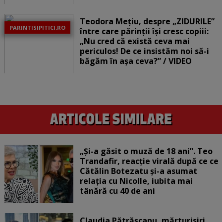
Teodora Mețiu, despre „ZIDURILE”
PARINTISIPITICI.RO
între care părinții își cresc copiii:
„Nu cred că există ceva mai
periculos! De ce insistăm noi să-i
băgăm în așa ceva?” / VIDEO
„Și-a găsit o muză de 18 ani”. Teo
Trandafir, reacție virală după ce ce
Cătălin Botezatu și-a asumat
relația cu Nicolle, iubita mai
tânără cu 40 de ani
Claudia Pătrășcanu, mărturisiri