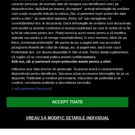
fotografiat al unui paparazzo și i l-
caracter personal, de exemplu date de navigare sau identificatori unici, pe
a aruncat la gunoi: „S-a dus la
dispozitivul dvs. Apăsând pe butonul „Acceptare”, activați tehnologiile de urmărire
poliție. Nu mai aveam aer”
care susțin scopurile indicate la rubrica „Noi, și partenerii noștri prelucrăm date
pentru a oferi:”, iar selectând opțiunea „Refuz tot” sau retragându-vă
consimțământul dvs. le dezactivați. Dacă tehnologiile de urmărire sunt dezactivate,
este posibil ca anumite conținuturi și anunțuri publicitare pe care le vedeți să nu fie
Oana Moșneagu, mărturisiri
la fel de relevante pentru dvs. Puteți reveni la acest meniu pentru a vă modifica
despre începutul relației cu Vlad
opțiunile sau pentru a vă retrage consimțământul, în orice moment, dând clic pe
linkul „Gestionați preferințele” din partea de jos a paginii web sau accesând
Gherman: „Eu am fost îngrozită de
pictograma flotantă din colțul din stânga, jos, al paginii web, dacă este cazul.
aceasta posibilă relație”
Preferințele dvs. vor deveni disponibile în Site-ul web. Pentru detalii suplimentare,
vă rugăm să ne consultați politica privind confidențialitatea.
Atât noi, cât și partenerii noștri prelucrăm datele pentru a oferi:
Utilizarea unor date precise de geolocație. Scanarea activă a caracteristicilor
dispozitivului pentru identificare. Stocarea și/sau accesarea informațiilor de pe un
dispozitiv. Publicitate și conținut personalizat, măsurători ale publicității și de
conținut, cercetarea audienței și dezvoltarea serviciilor.
Listă parteneri (furnizori)
Vezi varianta Desktop
ACCEPT TOATE
Politica de confidențialitate
Politica cookies
Gestionați preferințele
|
|
© 2026 spectacola.ro | Toate drepturile rezervate.
VREAU SA MODIFIC SETARILE INDIVIDUAL
nxt.196