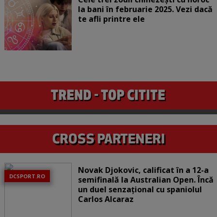
la bani în februarie 2025. Vezi dacă
te afli printre ele
Novak Djokovic, calificat în a 12-a
DCSPORT.RO
semifinală la Australian Open. Încă
un duel senzațional cu spaniolul
Carlos Alcaraz