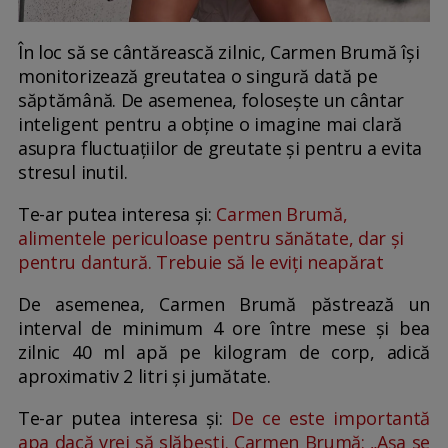
În loc să se cântărească zilnic, Carmen Brumă își
monitorizează greutatea o singură dată pe
săptămână. De asemenea, folosește un cântar
inteligent pentru a obține o imagine mai clară
asupra fluctuațiilor de greutate și pentru a evita
stresul inutil.
Te-ar putea interesa și:
Carmen Brumă,
alimentele periculoase pentru sănătate, dar și
pentru dantură. Trebuie să le eviți neapărat
De asemenea, Carmen Brumă păstrează un
interval de minimum 4 ore între mese și bea
zilnic 40 ml apă pe kilogram de corp, adică
aproximativ 2 litri și jumătate.
Te-ar putea interesa și:
De ce este importantă
apa dacă vrei să slăbești. Carmen Brumă: „Așa se