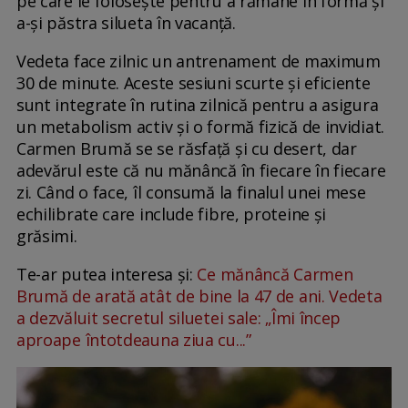
pe care le folosește pentru a rămâne în formă și
a-și păstra silueta în vacanță.
Vedeta face zilnic un antrenament de maximum
30 de minute. Aceste sesiuni scurte și eficiente
sunt integrate în rutina zilnică pentru a asigura
un metabolism activ și o formă fizică de invidiat.
Carmen Brumă se se răsfață și cu desert, dar
adevărul este că nu mănâncă în fiecare în fiecare
zi. Când o face, îl consumă la finalul unei mese
echilibrate care include fibre, proteine și
grăsimi.
Te-ar putea interesa și:
Ce mănâncă Carmen
Brumă de arată atât de bine la 47 de ani. Vedeta
a dezvăluit secretul siluetei sale: „Îmi încep
aproape întotdeauna ziua cu...”