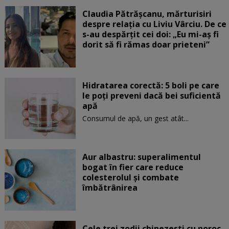
Claudia Pătrășcanu, mărturisiri
despre relația cu Liviu Vârciu. De ce
s-au despărțit cei doi: „Eu mi-aș fi
dorit să fi rămas doar prieteni”
Hidratarea corectă: 5 boli pe care
le poți preveni dacă bei suficientă
apă
Consumul de apă, un gest atât...
Aur albastru: superalimentul
bogat în fier care reduce
colesterolul și combate
îmbătrânirea
Cele trei zodii chinezești cu noroc