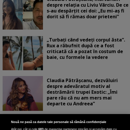
despre relația cu Liviu Vârciu. De ce
s-au despărțit cei doi: „Eu mi-aș fi
dorit să fi rămas doar prieteni”
„Turbați când vedeți corpul ăsta”.
Rux a răbufnit după ce a fost
criticată că a pozat în costum de
baie, cu formele la vedere
Claudia Pătrășcanu, dezvăluiri
despre adevăratul motiv al
destrămării trupei Exotic: „Îmi
pare rău că nu am mers mai
departe cu Andreea”
Scene incredibile! Ilinca Vandici a
Nouă ne pasă ca datele tale personale să rămână confidențiale
pus mâna pe aparatul de
Atât noi, cât și cele
683
de magazine partenere stocăm și accesăm date cu