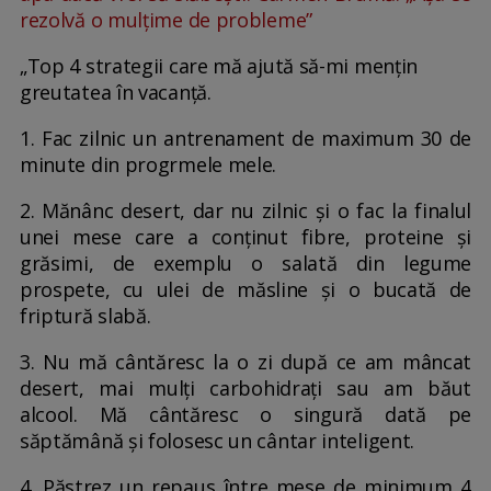
rezolvă o mulțime de probleme”
„Top 4 strategii care mă ajută să-mi mențin
greutatea în vacanță.
1. Fac zilnic un antrenament de maximum 30 de
minute din progrmele mele.
2. Mănânc desert, dar nu zilnic și o fac la finalul
unei mese care a conținut fibre, proteine și
grăsimi, de exemplu o salată din legume
prospete, cu ulei de măsline și o bucată de
friptură slabă.
3. Nu mă cântăresc la o zi după ce am mâncat
desert, mai mulți carbohidrați sau am băut
alcool. Mă cântăresc o singură dată pe
săptămână și folosesc un cântar inteligent.
4. Păstrez un repaus între mese de minimum 4