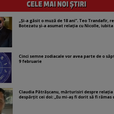
„Și-a găsit o muză de 18 ani”. Teo Trandafir, r
Botezatu și-a asumat relația cu Nicolle, iubita
Cinci semne zodiacale vor avea parte de o săp
9 februarie
Claudia Pătrășcanu, mărturisiri despre relația 
despărțit cei doi: „Eu mi-aș fi dorit să fi rămas