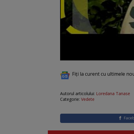
Fiți la curent cu ultimele no
Autorul articolului:
Loredana Tanase
Categorie:
Vedete
Face