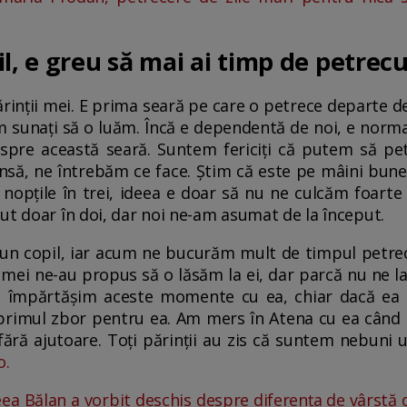
l, e greu să mai ai timp de petrecu
rinții mei. E prima seară pe care o petrece departe d
fim sunați să o luăm. Încă e dependentă de noi, e norma
espre această seară. Suntem fericiți că putem să pe
nsă, ne întrebăm ce face. Știm că este pe mâini bune
 nopțile în trei, ideea e doar să nu ne culcăm foarte 
ut doar în doi, dar noi ne-am asumat de la început.
n copil, iar acum ne bucurăm mult de timpul petrecu
 mei ne-au propus să o lăsăm la ei, dar parcă nu ne la
să împărtășim aceste momente cu ea, chiar dacă ea n
 primul zbor pentru ea. Am mers în Atena cu ea când 
 fără ajutoare. Toți părinții au zis că suntem nebuni u
o.
a Bălan a vorbit deschis despre diferența de vârstă d