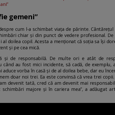
ani”
fie gemeni”
 despre cum l-a schimbat viața de părinte. Cântărețul
himbări chiar și din punct de vedere profesional. De
 al doilea copil. Acesta a menționat că soția sa își do
ent și pe cea mică.
ă și de responsabilă. De multe ori e atât de resp
 când au fost mici incidente, să cadă, de exemplu, 
 aduce vorba în casă și de al doilea bebe, dar eu înce
nem doar noi trei. Ea este convinsă că vrea trei copii
 am devenit tată, cred că am devenit mai responsabil
 schimbări majore și în cariera mea”, a adăugat arti