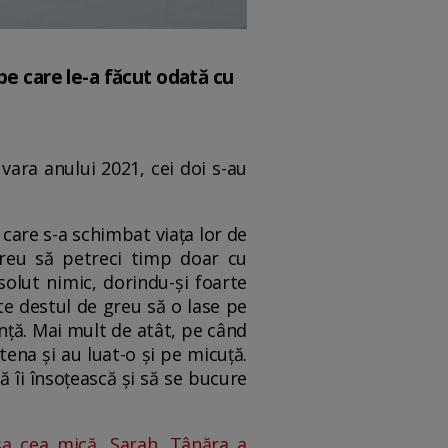
pe care le-a făcut odată cu
 vara anului 2021, cei doi s-au
 care s-a schimbat viața lor de
greu să petreci timp doar cu
solut nimic, dorindu-și foarte
te destul de greu să o lase pe
anță. Mai mult de atât, pe când
tena și au luat-o și pe micuță.
ă îi însoțească și să se bucure
sa cea mică, Sarah. Tânăra a