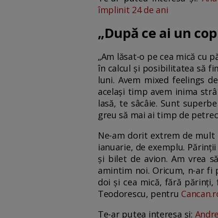
împlinit 24 de ani
„După ce ai un copi
„Am lăsat-o pe cea mică cu pă
în calcul și posibilitatea să 
luni. Avem mixed feelings d
același timp avem inima strâ
lasă, te sâcâie. Sunt superbe
greu să mai ai timp de petrec
Ne-am dorit extrem de mult u
ianuarie, de exemplu. Părinții
și bilet de avion. Am vrea 
amintim noi. Oricum, n-ar fi
doi și cea mică, fără părinți,
Teodorescu, pentru
Cancan.r
Te-ar putea interesa și:
Andree