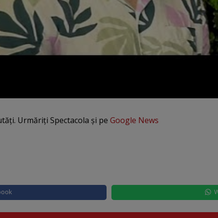
utăți. Urmăriți Spectacola și pe
Google News
book
W