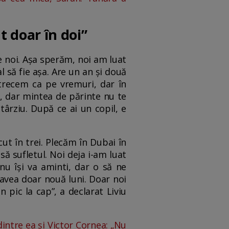
t doar în doi”
e noi. Așa sperăm, noi am luat
l să fie așa. Are un an și două
trecem ca pe vremuri, dar în
, dar mintea de părinte nu te
târziu. După ce ai un copil, e
t în trei. Plecăm în Dubai în
să sufletul. Noi deja i-am luat
u își va aminti, dar o să ne
avea doar nouă luni. Doar noi
n pic la cap”, a declarat Liviu
intre ea și Victor Cornea: „Nu