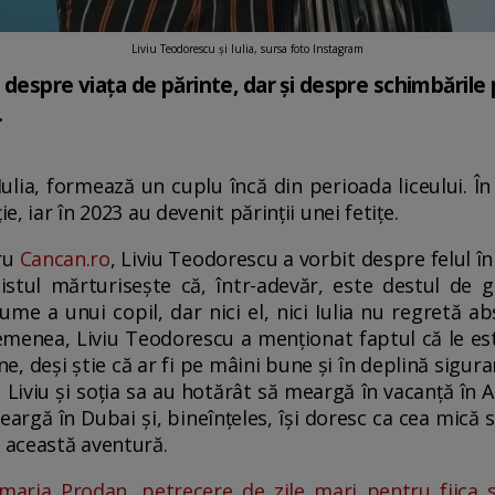
Liviu Teodorescu și Iulia, sursa foto Instagram
despre viața de părinte, dar și despre schimbările 
.
Iulia, formează un cuplu încă din perioada liceului. În
e, iar în 2023 au devenit părinții unei fetițe.
tru
Cancan.ro
, Liviu Teodorescu a vorbit despre felul în
istul mărturisește că, într-adevăr, este destul de 
me a unui copil, dar nici el, nici Iulia nu regretă ab
emenea, Liviu Teodorescu a menționat faptul că le es
ne, deși știe că ar fi pe mâini bune și în deplină sigur
, Liviu și soția sa au hotărât să meargă în vacanță în A
rgă în Dubai și, bineînțeles, își doresc ca cea mică s
i această aventură.
maria Prodan, petrecere de zile mari pentru fiica 