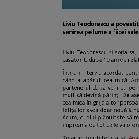
Liviu Teodorescu a povestit 
venirea pe lume a fiicei sale
Liviu Teodorescu și soția sa, 
căsătorit, după 10 ani de relați
Într-un interviu acordat pen
când a apărut cea mică. Art
partenerul după venirea pe lu
mult să devină părinți. De as
cea mică în grija altor persoa
fetița lor avea doar nouă luni
Acum, cuplul plănuiește să mea
împreună de tot ce le va ofer
Te-ar putea interesa și:
Ana