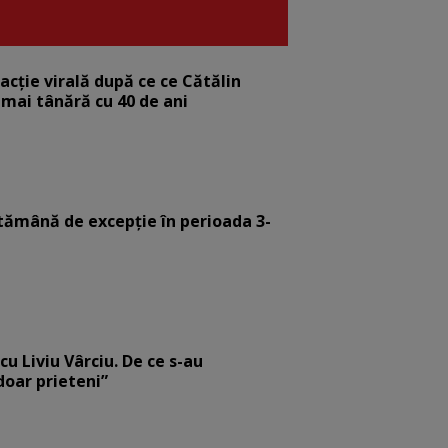
eacție virală după ce ce Cătălin
 mai tânără cu 40 de ani
tămână de excepție în perioada 3-
cu Liviu Vârciu. De ce s-au
 doar prieteni”