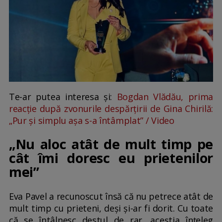
Te-ar putea interesa și:
Bogdan Vlădău, prima
reacție după zvonurile despărțirii de Gina Chirilă:
„Pur și simplu așa s-a întâmplat” / Video
„Nu aloc atât de mult timp pe
cât îmi doresc eu prietenilor
mei”
Eva Pavel a recunoscut însă că nu petrece atât de
mult timp cu prieteni, deși și-ar fi dorit. Cu toate
că se întâlnesc destul de rar, aceștia înțeleg