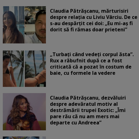
Claudia Pătrășcanu, mărturisiri
despre relația cu Liviu Vârciu. De ce
s-au despărțit cei doi: „Eu mi-aș fi
dorit să fi rămas doar prieteni”
„Turbați când vedeți corpul ăsta”.
Rux a răbufnit după ce a fost
criticată că a pozat în costum de
baie, cu formele la vedere
Claudia Pătrășcanu, dezvăluiri
despre adevăratul motiv al
destrămării trupei Exotic: „Îmi
pare rău că nu am mers mai
departe cu Andreea”