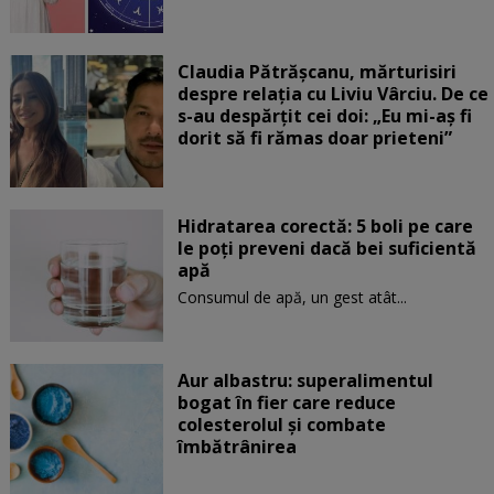
Claudia Pătrășcanu, mărturisiri
despre relația cu Liviu Vârciu. De ce
s-au despărțit cei doi: „Eu mi-aș fi
dorit să fi rămas doar prieteni”
Hidratarea corectă: 5 boli pe care
le poți preveni dacă bei suficientă
apă
Consumul de apă, un gest atât...
Aur albastru: superalimentul
bogat în fier care reduce
colesterolul și combate
îmbătrânirea