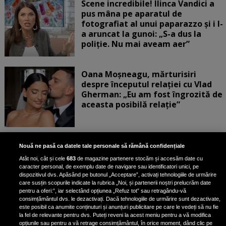
Scene incredibile! Ilinca Vandici a
pus mâna pe aparatul de
fotografiat al unui paparazzo și i l-
a aruncat la gunoi: „S-a dus la
poliție. Nu mai aveam aer”
Oana Moșneagu, mărturisiri
despre începutul relației cu Vlad
Gherman: „Eu am fost îngrozită de
aceasta posibilă relație”
Unde locuiesc Alberto Guță și
Nouă ne pasă ca datele tale personale să rămână confidențiale
iubita lui, după ce au plecat din
Atât noi, cât și cele
683
de magazine partenere stocăm și accesăm date cu
casa Narcisei Balaban: „Noi
caracter personal, de exemplu date de navigare sau identificatori unici, pe
suntem într-o casă cu două-trei
dispozitivul dvs. Apăsând pe butonul „Acceptare”, activați tehnologiile de urmărire
etaje”
care susțin scopurile indicate la rubrica „Noi, și partenerii noștri prelucrăm date
pentru a oferi:”, iar selectând opțiunea „Refuz tot” sau retragându-vă
consimțământul dvs. le dezactivați. Dacă tehnologiile de urmărire sunt dezactivate,
este posibil ca anumite conținuturi și anunțuri publicitare pe care le vedeți să nu fie
Oana Roman, achiziție după
la fel de relevante pentru dvs. Puteți reveni la acest meniu pentru a vă modifica
achiziție. Suma exorbitantă pe
opțiunile sau pentru a vă retrage consimțământul, în orice moment, dând clic pe