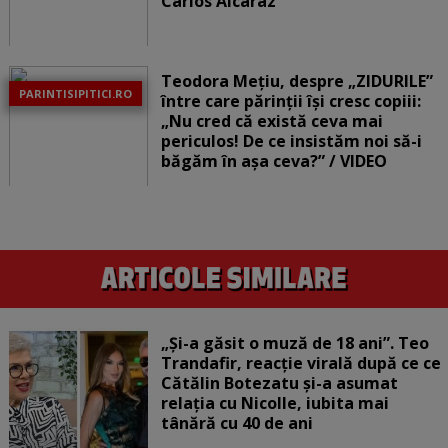
Carlos Alcaraz
Teodora Mețiu, despre „ZIDURILE”
PARINTISIPITICI.RO
între care părinții își cresc copiii:
„Nu cred că există ceva mai
periculos! De ce insistăm noi să-i
băgăm în așa ceva?” / VIDEO
„Și-a găsit o muză de 18 ani”. Teo
Trandafir, reacție virală după ce ce
Cătălin Botezatu și-a asumat
relația cu Nicolle, iubita mai
tânără cu 40 de ani