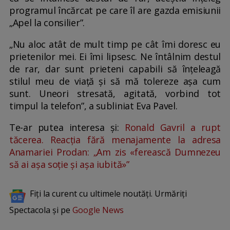
programul încărcat pe care îl are gazda emisiunii
„Apel la consilier”.
„Nu aloc atât de mult timp pe cât îmi doresc eu
prietenilor mei. Ei îmi lipsesc. Ne întâlnim destul
de rar, dar sunt prieteni capabili să înțeleagă
stilul meu de viață și să mă tolereze așa cum
sunt. Uneori stresată, agitată, vorbind tot
timpul la telefon”, a subliniat Eva Pavel.
Te-ar putea interesa și:
Ronald Gavril a rupt
tăcerea. Reacția fără menajamente la adresa
Anamariei Prodan: „Am zis «ferească Dumnezeu
să ai așa soție și așa iubită»”
Fiți la curent cu ultimele noutăți. Urmăriți
Spectacola și pe
Google News