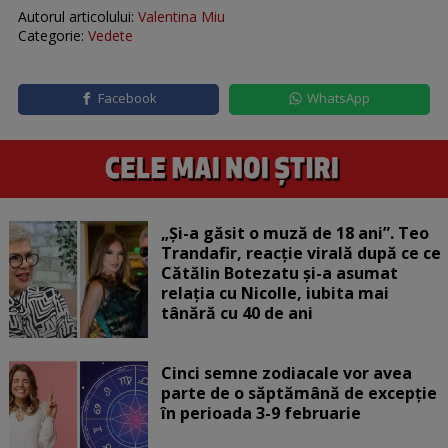
Autorul articolului:
Valentina Miu
Categorie:
Vedete
Facebook
WhatsApp
„Și-a găsit o muză de 18 ani”. Teo
Trandafir, reacție virală după ce ce
Cătălin Botezatu și-a asumat
relația cu Nicolle, iubita mai
tânără cu 40 de ani
Cinci semne zodiacale vor avea
parte de o săptămână de excepție
în perioada 3-9 februarie