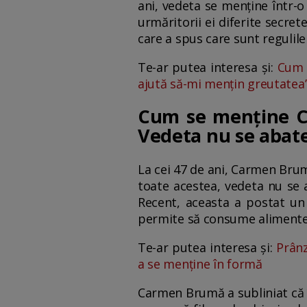
ani, vedeta se menține într-
urmăritorii ei diferite secret
care a spus care sunt regulil
Te-ar putea interesa și:
Cum î
ajută să-mi mențin greutatea
Cum se menține Ca
Vedeta nu se abate 
La cei 47 de ani, Carmen Brum
toate acestea, vedeta nu se 
Recent, aceasta a postat un 
permite să consume alimente p
Te-ar putea interesa și:
Prânz
a se menține în formă
Carmen Brumă a subliniat că î