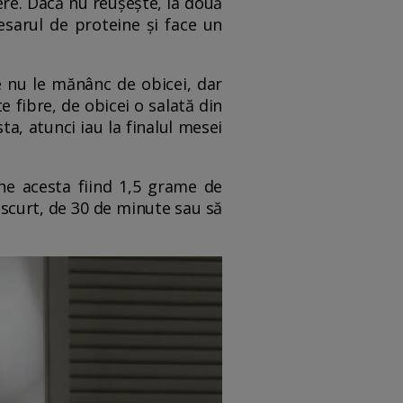
re. Dacă nu reușește, ia două
cesarul de proteine și face un
 nu le mănânc de obicei, dar
e fibre, de obicei o salată din
a, atunci iau la finalul mesei
ine acesta fiind 1,5 grame de
 scurt, de 30 de minute sau să