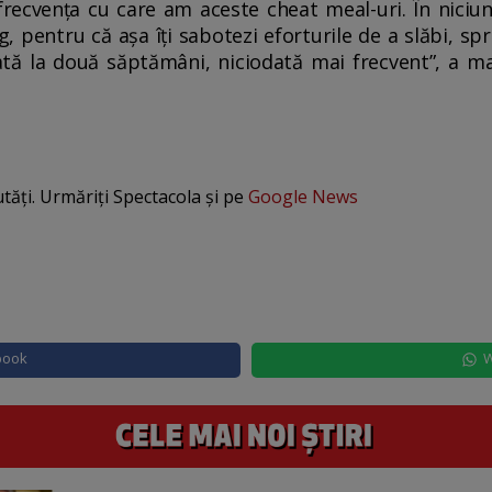
 frecvența cu care am aceste cheat meal-uri. În niciu
, pentru că așa îți sabotezi eforturile de a slăbi, spr
ă la două săptămâni, niciodată mai frecvent”, a m
utăți. Urmăriți Spectacola și pe
Google News
book
W