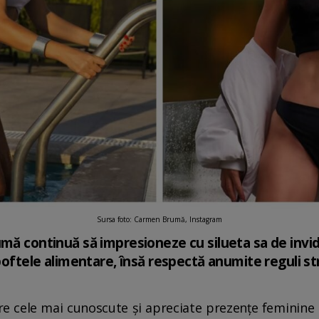
Sursa foto: Carmen Brumă, Instagram
mă continuă să impresioneze cu silueta sa de invidi
 poftele alimentare, însă respectă anumite reguli str
cele mai cunoscute și apreciate prezențe feminine de