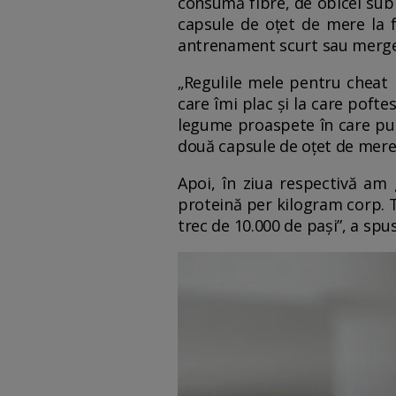
consumă fibre, de obicei sub
capsule de oțet de mere la fi
antrenament scurt sau merge 
„Regulile mele pentru cheat
care îmi plac și la care pofte
legume proaspete în care pun 
două capsule de oțet de mere
Apoi, în ziua respectivă am 
proteină per kilogram corp. T
trec de 10.000 de pași”, a sp