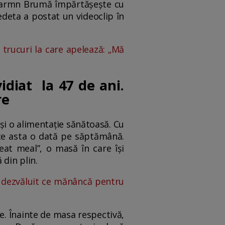
, Carmn Brumă împărtășește cu
vedeta a postat un videoclip în
trucuri la care apelează: „Mă
diat la 47 de ani.
re
și o alimentație sănătoasă. Cu
ace asta o dată pe săptămână.
eat meal”, o masă în care își
din plin.
a dezvăluit ce mănâncă pentru
e. Înainte de masa respectivă,