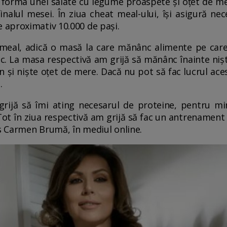
 forma unei salate cu legume proaspete și oțet de me
nalul mesei. În ziua cheat meal-ului, își asigură ne
aproximativ 10.000 de pași.
 meal, adică o masă la care mănânc alimente pe care
sc. La masa respectivă am grijă să mănânc înainte nișt
și niște oțet de mere. Dacă nu pot să fac lucrul acest
.
grijă să îmi ating necesarul de proteine, pentru m
ot în ziua respectivă am grijă să fac un antrenament
us Carmen Brumă, în mediul online.