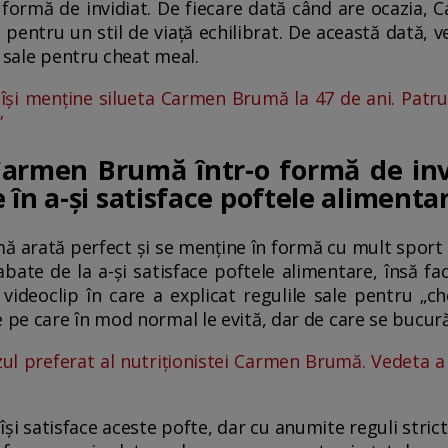
o formă de invidiat. De fiecare dată când are ocazia
e pentru un stil de viață echilibrat. De această dată, 
e sale pentru cheat meal.
şi menţine silueta Carmen Brumă la 47 de ani. Patru 
”
rmen Brumă într-o formă de invi
în a-și satisface poftele alimenta
ă arată perfect și se menține în formă cu mult sport 
abate de la a-și satisface poftele alimentare, însă f
videoclip în care a explicat regulile sale pentru „ch
e care în mod normal le evită, dar de care se bucură 
ul preferat al nutriționistei Carmen Brumă. Vedeta 
și satisface aceste pofte, dar cu anumite reguli strict