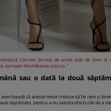
mănâncă Carmen Brumă de arată atât de bine la 47
cep aproape întotdeauna ziua cu...”
mână sau o dată la două săptămâ
ertizează că aceste mese trebuie să fie rare și bin
uă săptămâni, pentru a nu sabota eforturile de a menț