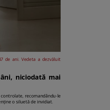
 de ani. Vedeta a dezvăluit
ni, niciodată mai
e controlate, recomandându-le
ine o siluetă de invidiat.