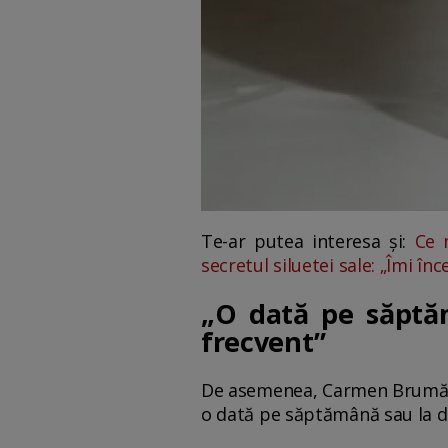
Te-ar putea interesa și:
Ce 
secretul siluetei sale: „Îmi în
„O dată pe săptă
frecvent”
De asemenea, Carmen Brumă av
o dată pe săptămână sau la do