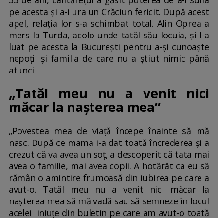
33 de ani, cântărețul a găsit puterea de a-l suna
pe acesta și a-i ura un Crăciun fericit. După acest
apel, relația lor s-a schimbat total. Alin Oprea a
mers la Turda, acolo unde tatăl său locuia, și l-a
luat pe acesta la București pentru a-și cunoaște
nepoții și familia de care nu a știut nimic până
atunci.
„Tatăl meu nu a venit nici
măcar la nașterea mea”
„Povestea mea de viață începe înainte să mă
nasc. După ce mama i-a dat toată încrederea și a
crezut că va avea un soț, a descoperit că tata mai
avea o familie, mai avea copii. A hotărât ca eu să
rămân o amintire frumoasă din iubirea pe care a
avut-o. Tatăl meu nu a venit nici măcar la
nașterea mea să mă vadă sau să semneze în locul
acelei liniuțe din buletin pe care am avut-o toată