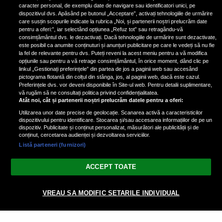
fotografiat al unui paparazzo și i l-
caracter personal, de exemplu date de navigare sau identificatori unici, pe
a aruncat la gunoi: „S-a dus la
dispozitivul dvs. Apăsând pe butonul „Acceptare”, activați tehnologiile de urmărire
poliție. Nu mai aveam aer”
care susțin scopurile indicate la rubrica „Noi, și partenerii noștri prelucrăm date
pentru a oferi:”, iar selectând opțiunea „Refuz tot” sau retragându-vă
consimțământul dvs. le dezactivați. Dacă tehnologiile de urmărire sunt dezactivate,
este posibil ca anumite conținuturi și anunțuri publicitare pe care le vedeți să nu fie
Oana Moșneagu, mărturisiri
la fel de relevante pentru dvs. Puteți reveni la acest meniu pentru a vă modifica
despre începutul relației cu Vlad
opțiunile sau pentru a vă retrage consimțământul, în orice moment, dând clic pe
linkul „Gestionați preferințele” din partea de jos a paginii web sau accesând
Gherman: „Eu am fost îngrozită de
pictograma flotantă din colțul din stânga, jos, al paginii web, dacă este cazul.
aceasta posibilă relație”
Preferințele dvs. vor deveni disponibile în Site-ul web. Pentru detalii suplimentare,
vă rugăm să ne consultați politica privind confidențialitatea.
Atât noi, cât și partenerii noștri prelucrăm datele pentru a oferi:
Utilizarea unor date precise de geolocație. Scanarea activă a caracteristicilor
dispozitivului pentru identificare. Stocarea și/sau accesarea informațiilor de pe un
dispozitiv. Publicitate și conținut personalizat, măsurători ale publicității și de
conținut, cercetarea audienței și dezvoltarea serviciilor.
Listă parteneri (furnizori)
Vezi varianta Desktop
ACCEPT TOATE
Politica de confidențialitate
Politica cookies
Gestionați preferințele
|
|
© 2026 spectacola.ro | Toate drepturile rezervate.
VREAU SA MODIFIC SETARILE INDIVIDUAL
nxt.196