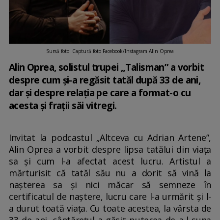
Sursă foto: Captură foto Facebook/Instagram Alin Oprea
Alin Oprea, solistul trupei „Talisman” a vorbit
despre cum și-a regăsit tatăl după 33 de ani,
dar și despre relația pe care a format-o cu
acesta și frații săi vitregi.
Invitat la podcastul „Altceva cu Adrian Artene”,
Alin Oprea a vorbit despre lipsa tatălui din viața
sa și cum l-a afectat acest lucru. Artistul a
mărturisit că tatăl său nu a dorit să vină la
nașterea sa și nici măcar să semneze în
certificatul de naștere, lucru care l-a urmărit și l-
a durut toată viața. Cu toate acestea, la vârsta de