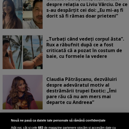
despre relația cu Liviu Vârciu. De ce
s-au despărțit cei doi: „Eu mi-aș fi
dorit să fi rămas doar prieteni”
„Turbați când vedeți corpul ăsta”.
Rux a răbufnit după ce a fost
criticată că a pozat în costum de
baie, cu formele la vedere
Claudia Pătrășcanu, dezvăluiri
despre adevăratul motiv al
destrămării trupei Exotic: „Îmi
pare rău că nu am mers mai
departe cu Andreea”
Scene incredibile! Ilinca Vandici a
Nouă ne pasă ca datele tale personale să rămână confidențiale
pus mâna pe aparatul de
Atât noi, cât și cele
683
de magazine partenere stocăm și accesăm date cu