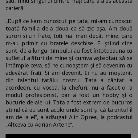
său, fiind singurul dintre frați care a ales această
carieră.
„După ce l-am cunoscut pe tata, mi-am cunoscut
toată familia de-a doua ca să zic așa. Am două
surori și un frate, toți mai mari decât mine, care
m-au primit cu brațele deschise. Ei știind cine
sunt, de-a lungul timpului au fost întotdeauna cu
sufletul alături de mine și cumva așteptau să se
întâmple ceva, să ne cunoaștem și să devenim cu
adevărat frați. Și am devenit. Ei nu au moștenit
din talentul tatălui nostru. Tata a cântat la
acordeon, cu vocea, la chefuri, nu a făcut-o la
modul profesionist, dar a fost un hobby și o
bucurie de-ale lui. Tata a fost extrem de bucuros
știind că eu sunt acolo unde sunt și că talentul îl
am de la el”, a adăugat Alin Oprea, la podcastul
„Altceva cu Adrian Artene”.