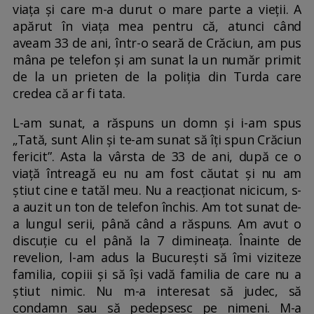
viața și care m-a durut o mare parte a vieții. A
apărut în viața mea pentru că, atunci când
aveam 33 de ani, într-o seară de Crăciun, am pus
mâna pe telefon și am sunat la un număr primit
de la un prieten de la poliția din Turda care
credea că ar fi tata.
L-am sunat, a răspuns un domn și i-am spus
„Tată, sunt Alin și te-am sunat să îți spun Crăciun
fericit”. Asta la vârsta de 33 de ani, după ce o
viață întreagă eu nu am fost căutat și nu am
știut cine e tatăl meu. Nu a reacționat nicicum, s-
a auzit un ton de telefon închis. Am tot sunat de-
a lungul serii, până când a răspuns. Am avut o
discuție cu el până la 7 dimineața. Înainte de
revelion, l-am adus la București să îmi viziteze
familia, copiii și să își vadă familia de care nu a
știut nimic. Nu m-a interesat să judec, să
condamn sau să pedepsesc pe nimeni. M-a