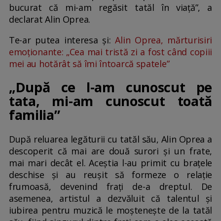
bucurat că mi-am regăsit tatăl în viață”, a
declarat Alin Oprea.
Te-ar putea interesa și:
Alin Oprea, mărturisiri
emoționante: „Cea mai tristă zi a fost când copiii
mei au hotărât să îmi întoarcă spatele”
„După ce l-am cunoscut pe
tata, mi-am cunoscut toată
familia”
După reluarea legăturii cu tatăl său, Alin Oprea a
descoperit că mai are două surori și un frate,
mai mari decât el. Aceștia l-au primit cu brațele
deschise și au reușit să formeze o relație
frumoasă, devenind frați de-a dreptul. De
asemenea, artistul a dezvăluit că talentul și
iubirea pentru muzică le moștenește de la tatăl