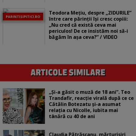
Teodora Mețiu, despre „ZIDURILE”
PARINTISIPITICI.RO
între care părinții își cresc copiii:
„Nu cred că există ceva mai
periculos! De ce insistăm noi să-i
băgăm în așa ceva?” / VIDEO
„Și-a găsit o muză de 18 ani”. Teo
Trandafir, reacție virală după ce ce
Cătălin Botezatu și-a asumat
relația cu Nicolle, iubita mai
tânără cu 40 de ani
Claudia Pătrășcanu, mărturisiri