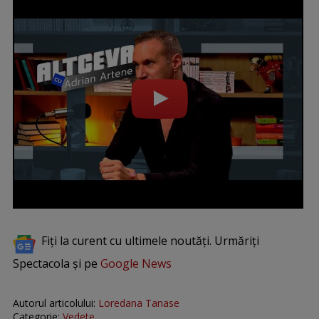
Fiți la curent cu ultimele noutăți. Urmăriți
Spectacola și pe
Google News
Autorul articolului:
Loredana Tanase
Categorie:
Vedete