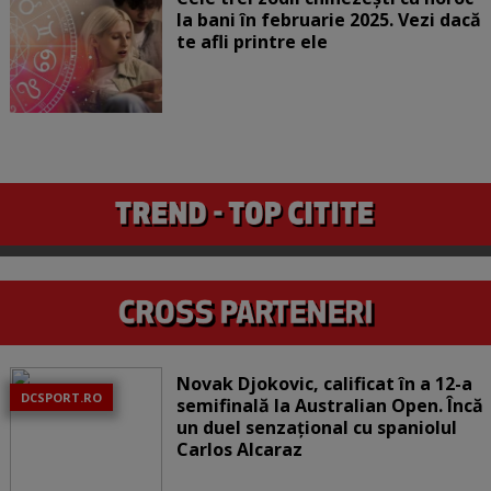
la bani în februarie 2025. Vezi dacă
te afli printre ele
Novak Djokovic, calificat în a 12-a
DCSPORT.RO
semifinală la Australian Open. Încă
un duel senzațional cu spaniolul
Carlos Alcaraz