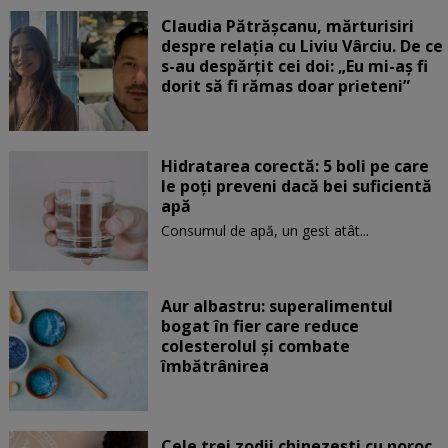
Claudia Pătrășcanu, mărturisiri
despre relația cu Liviu Vârciu. De ce
s-au despărțit cei doi: „Eu mi-aș fi
dorit să fi rămas doar prieteni”
Hidratarea corectă: 5 boli pe care
le poți preveni dacă bei suficientă
apă
Consumul de apă, un gest atât...
Aur albastru: superalimentul
bogat în fier care reduce
colesterolul și combate
îmbătrânirea
Cele trei zodii chinezești cu noroc