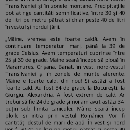
Transilvaniei și în zonele montane. Precipitațiile
pot atinge cantități semnificative, între 30 și 40
de litri pe metru pătrat și chiar peste 40 de litri
în vestul și nordul țării.
„Mâine, vremea este foarte caldă. Avem în
continuare temperaturi mari, până la 39 de
grade Celsius. Avem temperaturi cuprinse între
25 și 39 de grade. Mâine seară începe să plouă în
Maramureș, Crișana, Banat, în vest, nord-vestul
Transilvaniei și în zonele de munte aferente.
Mâine e foarte cald, din nou! Și astăzi a fost
foarte cald. Au fost 34 de grade la București, la
Giurgiu, Alexandria. A fost extrem de cald. Ar
trebui să fie 24 de grade și noi am avut astăzi 34,
puțin sub limita caniculei. Mâine seară încep
ploile și intră prin vestul României. Vor fi
cantități destul de mari de apă. În vest și nord
vor fi 30-40 de litri pe metru pătrat și peste 40