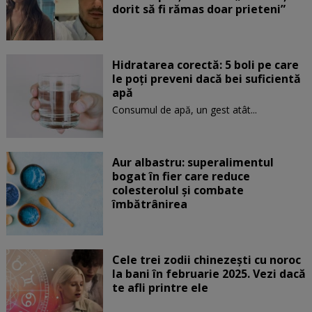
dorit să fi rămas doar prieteni”
Hidratarea corectă: 5 boli pe care
le poți preveni dacă bei suficientă
apă
Consumul de apă, un gest atât...
Aur albastru: superalimentul
bogat în fier care reduce
colesterolul și combate
îmbătrânirea
Cele trei zodii chinezești cu noroc
la bani în februarie 2025. Vezi dacă
te afli printre ele