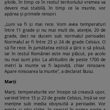
ploile, în timp ce în restul teritoriului vremea va
deveni mai stabilă, în timp ce la munte, vor
apărea și primele ninsori.
„Luni va fi și mai rece. Vom avea temperaturi
între 11 grade și nu mai mult de, atenție, 20 de
grade, deci ne ducem sub normalul perioadei.
Normalul ar fi între 23 și 24 de grade Celsius. O
să fie rece. În jumătatea estică a țării o să plouă,
iar în restul României este mai plăcut, pe acolo
nu mai sunt ploi. La altitudini de peste 1700 de
metri la munte va fi lapoviță, chiar ninsoare.
Apare ninsoarea la munte”, a declarat Busu.
Marți
Marți, temperaturile vor începe să crească ușor,
variind între 13 și 22 de grade Celsius, însă se vor
menține sub media obișnuită a perioadei. Vor
exista și ploi slabe, în special în prima parte a