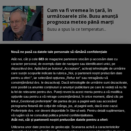
Cum va fi vremea în țară, în
următoarele zile. Busu anunță
prognoza meteo până marți
Busu a spus la ce temperaturi...
Cum va fi vremea în țară. Busu
Nouă ne pasă ca datele tale personale să rămână confidențiale
anunță prognoza meteo
Atât noi, cât și cele
683
de magazine partenere stocăm și accesăm date cu
Busu a spus la ce temperaturi să ne
caracter personal, de exemplu date de navigare sau identificatori unici, pe
dispozitivul dvs. Apăsând pe butonul „Acceptare”, activați tehnologiile de urmărire
așteptăm în...
care susțin scopurile indicate la rubrica „Noi, și partenerii noștri prelucrăm date
pentru a oferi:”, iar selectând opțiunea „Refuz tot” sau retragându-vă
consimțământul dvs. le dezactivați. Dacă tehnologiile de urmărire sunt dezactivate,
este posibil ca anumite conținuturi și anunțuri publicitare pe care le vedeți să nu fie
Cum va fi vremea de Crăciun și
la fel de relevante pentru dvs. Puteți reveni la acest meniu pentru a vă modifica
Revelion. Prognoza ANM pentru
opțiunile sau pentru a vă retrage consimțământul, în orice moment, dând clic pe
linkul „Gestionați preferințele” din partea de jos a paginii web sau accesând
următoarele 4 săptămâni
pictograma flotantă din colțul din stânga, jos, al paginii web, dacă este cazul.
Administraţia Naţională de...
Preferințele dvs. vor deveni disponibile în Site-ul web. Pentru detalii suplimentare,
vă rugăm să ne consultați politica privind confidențialitatea.
Atât noi, cât și partenerii noștri prelucrăm datele pentru a oferi:
Utilizarea unor date precise de geolocație. Scanarea activă a caracteristicilor