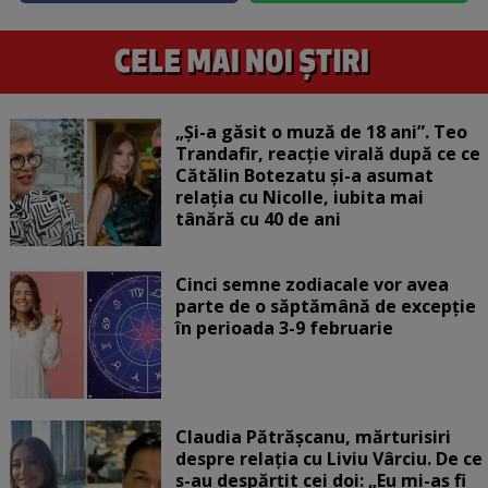
„Și-a găsit o muză de 18 ani”. Teo
Trandafir, reacție virală după ce ce
Cătălin Botezatu și-a asumat
relația cu Nicolle, iubita mai
tânără cu 40 de ani
Cinci semne zodiacale vor avea
parte de o săptămână de excepție
în perioada 3-9 februarie
Claudia Pătrășcanu, mărturisiri
despre relația cu Liviu Vârciu. De ce
s-au despărțit cei doi: „Eu mi-aș fi