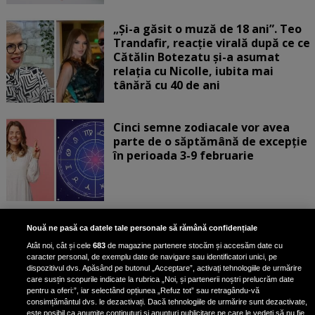
„Și-a găsit o muză de 18 ani”. Teo
Trandafir, reacție virală după ce ce
Cătălin Botezatu și-a asumat
relația cu Nicolle, iubita mai
tânără cu 40 de ani
Cinci semne zodiacale vor avea
parte de o săptămână de excepție
în perioada 3-9 februarie
Aur albastru: superalimentul
Nouă ne pasă ca datele tale personale să rămână confidențiale
bogat în fier care reduce
Atât noi, cât și cele
683
de magazine partenere stocăm și accesăm date cu
colesterolul și combate
caracter personal, de exemplu date de navigare sau identificatori unici, pe
îmbătrânirea
dispozitivul dvs. Apăsând pe butonul „Acceptare”, activați tehnologiile de urmărire
care susțin scopurile indicate la rubrica „Noi, și partenerii noștri prelucrăm date
pentru a oferi:”, iar selectând opțiunea „Refuz tot” sau retragându-vă
consimțământul dvs. le dezactivați. Dacă tehnologiile de urmărire sunt dezactivate,
este posibil ca anumite conținuturi și anunțuri publicitare pe care le vedeți să nu fie