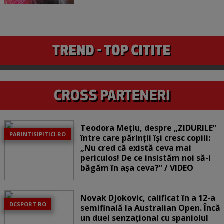
Teodora Mețiu, despre „ZIDURILE”
PARINTISIPITICI.RO
între care părinții își cresc copiii:
„Nu cred că există ceva mai
periculos! De ce insistăm noi să-i
băgăm în așa ceva?” / VIDEO
Novak Djokovic, calificat în a 12-a
DCSPORT.RO
semifinală la Australian Open. Încă
un duel senzațional cu spaniolul