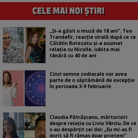
„Și-a găsit o muză de 18 ani”. Teo
Trandafir, reacție virală după ce ce
Cătălin Botezatu și-a asumat
relația cu Nicolle, iubita mai
tânără cu 40 de ani
Cinci semne zodiacale vor avea
parte de o săptămână de excepție
în perioada 3-9 februarie
Claudia Pătrășcanu, mărturisiri
despre relația cu Liviu Vârciu. De ce
s-au despărțit cei doi: „Eu mi-aș fi
dorit să fi rămas doar prieteni”