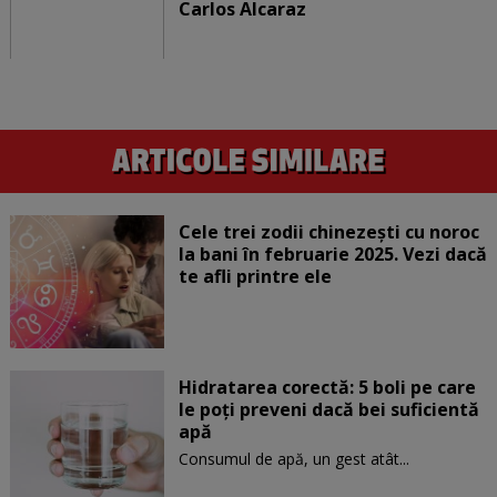
Carlos Alcaraz
Cele trei zodii chinezești cu noroc
la bani în februarie 2025. Vezi dacă
te afli printre ele
Hidratarea corectă: 5 boli pe care
le poți preveni dacă bei suficientă
apă
Consumul de apă, un gest atât...