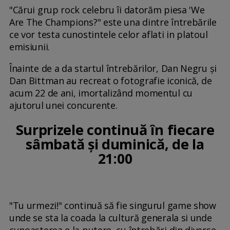
"Cărui grup rock celebru îi datorăm piesa 'We
Are The Champions?" este una dintre întrebările
ce vor testa cunostintele celor aflati in platoul
emisiunii.
Înainte de a da startul întrebărilor, Dan Negru și
Dan Bittman au recreat o fotografie iconică, de
acum 22 de ani, imortalizând momentul cu
ajutorul unei concurente.
Surprizele continuă în fiecare
sâmbată şi duminică, de la
21:00
"Tu urmezi!" continuă să fie singurul game show
unde se sta la coada la cultură generala si unde
cunoaşterea e la putere, cu întrebări din diverse