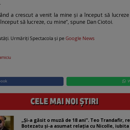
.
r când a crescut a venit la mine și a început să lucrez
a început să lucreze, cu mine”, spune Dan Ciotoi.
utăți. Urmăriți Spectacola și pe
Google News
amiciu
book
W
„Și-a găsit o muză de 18 ani”. Teo Trandafir, r
Botezatu și-a asumat relația cu Nicolle, iubita