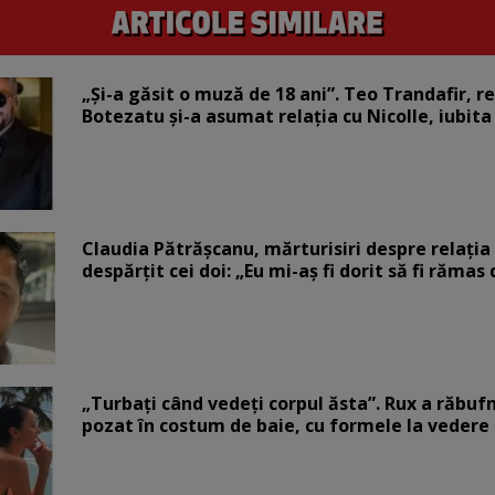
„Și-a găsit o muză de 18 ani”. Teo Trandafir, r
Botezatu și-a asumat relația cu Nicolle, iubita
Claudia Pătrășcanu, mărturisiri despre relația 
despărțit cei doi: „Eu mi-aș fi dorit să fi rămas
„Turbați când vedeți corpul ăsta”. Rux a răbufn
pozat în costum de baie, cu formele la vedere