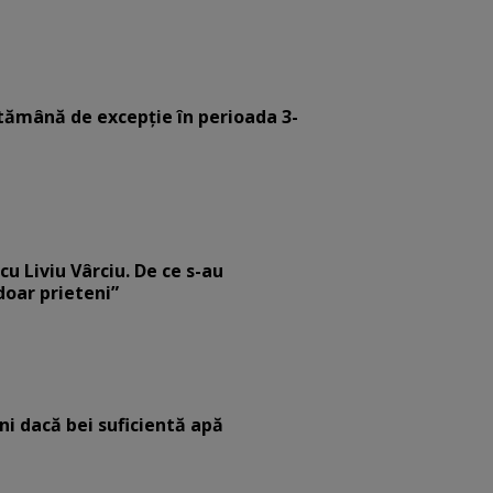
tămână de excepție în perioada 3-
cu Liviu Vârciu. De ce s-au
 doar prieteni”
eni dacă bei suficientă apă