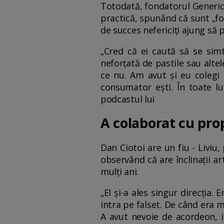
Totodată, fondatorul Generic 
practică, spunând că sunt „fo
de succes nefericiți ajung să p
„Cred că ei caută să se simt
neforțată de pastile sau altele
ce nu. Am avut și eu colegi
consumator ești. În toate lu
podcastul lui
A colaborat cu prop
Dan Ciotoi are un fiu - Liviu,
observând că are înclinații art
mulți ani.
„El și-a ales singur direcția.
intra pe falset. De când era 
A avut nevoie de acordeon, i