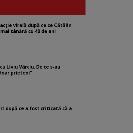
eacție virală după ce ce Cătălin
 mai tânără cu 40 de ani
cu Liviu Vârciu. De ce s-au
 doar prieteni”
it după ce a fost criticată că a