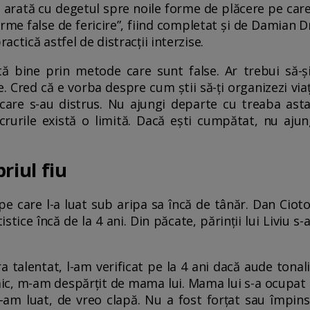
arată cu degetul spre noile forme de plăcere pe care 
rme false de fericire”, fiind completat și de Damian 
ractică astfel de distracții interzise.
ă bine prin metode care sunt false. Ar trebui să-și
. Cred că e vorba despre cum știi să-ți organizezi viața
 care s-au distrus. Nu ajungi departe cu treaba ast
crurile există o limită. Dacă ești cumpătat, nu ajun
riul fiu
 pe care l-a luat sub aripa sa încă de tânăr. Dan Ciotoi
istice încă de la 4 ani. Din păcate, părinții lui Liviu 
 Era talentat, l-am verificat pe la 4 ani dacă aude tona
mic, m-am despărțit de mama lui. Mama lui s-a ocupat d
-am luat, de vreo clapă. Nu a fost forțat sau împins.