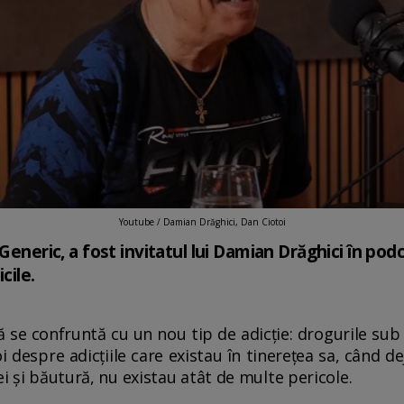
Youtube / Damian Drăghici, Dan Ciotoi
Generic, a fost invitatul lui Damian Drăghici în podca
cile.
 se confruntă cu un nou tip de adicție: drogurile su
i despre adicțiile care existau în tinerețea sa, când de
ei și băutură, nu existau atât de multe pericole.