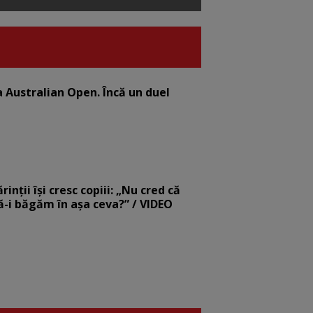
la Australian Open. Încă un duel
nții își cresc copiii: „Nu cred că
să-i băgăm în așa ceva?” / VIDEO