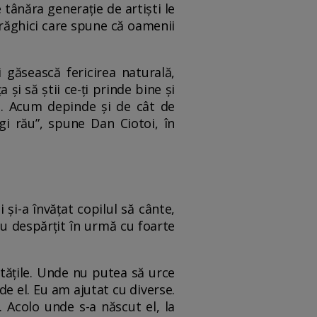
tânăra generație de artiști le
Drăghici care spune că oamenii
 găsească fericirea naturală,
 și să știi ce-ți prinde bine și
a. Acum depinde și de cât de
gi rău”, spune Dan Ciotoi, în
 și-a învățat copilul să cânte,
s-au despărțit în urmă cu foarte
litățile. Unde nu putea să urce
e el. Eu am ajutat cu diverse.
 Acolo unde s-a născut el, la