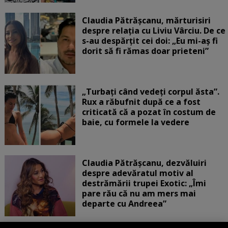
Claudia Pătrășcanu, mărturisiri
despre relația cu Liviu Vârciu. De ce
s-au despărțit cei doi: „Eu mi-aș fi
dorit să fi rămas doar prieteni”
„Turbați când vedeți corpul ăsta”.
Rux a răbufnit după ce a fost
criticată că a pozat în costum de
baie, cu formele la vedere
Claudia Pătrășcanu, dezvăluiri
despre adevăratul motiv al
destrămării trupei Exotic: „Îmi
pare rău că nu am mers mai
departe cu Andreea”