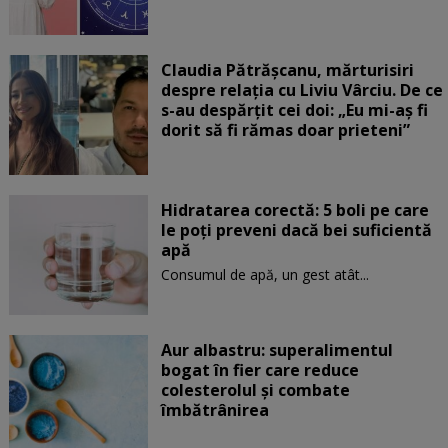
Claudia Pătrășcanu, mărturisiri
despre relația cu Liviu Vârciu. De ce
s-au despărțit cei doi: „Eu mi-aș fi
dorit să fi rămas doar prieteni”
Hidratarea corectă: 5 boli pe care
le poți preveni dacă bei suficientă
apă
Consumul de apă, un gest atât...
Aur albastru: superalimentul
bogat în fier care reduce
colesterolul și combate
îmbătrânirea