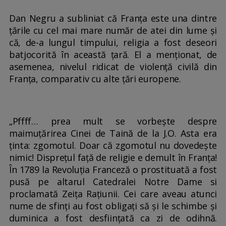
Dan Negru a subliniat că Franța este una dintre
țările cu cel mai mare număr de atei din lume și
că, de-a lungul timpului, religia a fost deseori
batjocorită în această țară. El a menționat, de
asemenea, nivelul ridicat de violență civilă din
Franța, comparativ cu alte țări europene.
„Pffff… prea mult se vorbește despre
maimuțărirea Cinei de Taină de la J.O. Asta era
ținta: zgomotul. Doar că zgomotul nu dovedește
nimic! Disprețul față de religie e demult în Franța!
În 1789 la Revoluția Franceză o prostituată a fost
pusă pe altarul Catedralei Notre Dame si
proclamată Zeița Rațiunii. Cei care aveau atunci
nume de sfinți au fost obligați să și le schimbe și
duminica a fost desființată ca zi de odihnă.