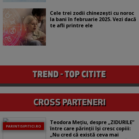
Cele trei zodii chinezești cu noroc
la bani în februarie 2025. Vezi dacă
te afli printre ele
Teodora Mețiu, despre „ZIDURILE”
PARINTISIPITICI.RO
între care părinții își cresc copiii:
„Nu cred că există ceva mai