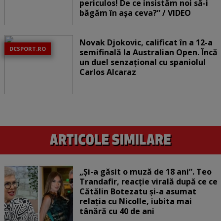
periculos! De ce insistăm noi să-i
băgăm în așa ceva?” / VIDEO
Novak Djokovic, calificat în a 12-a
DCSPORT.RO
semifinală la Australian Open. Încă
un duel senzațional cu spaniolul
Carlos Alcaraz
„Și-a găsit o muză de 18 ani”. Teo
Trandafir, reacție virală după ce ce
Cătălin Botezatu și-a asumat
relația cu Nicolle, iubita mai
tânără cu 40 de ani