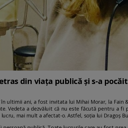
tras din viața publică și s-a pocăit
în ultimii ani, a fost invitata lui Mihai Morar, la Fain
te. Vedeta a dezvăluit că nu este făcută pentru a fi 
 lucru, mai mult a afectat-o. Astfel, soția lui Dragoș B
i persoană publică. Toate lucrurile care au fost prea