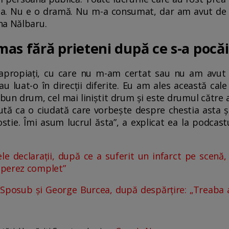
. Nu e o dramă. Nu m-a consumat, dar am avut de su
na Nălbaru.
as fără prieteni după ce s-a pocăi
apropiați, cu care nu m-am certat sau nu am avut c
u luat-o în direcții diferite. Eu am ales această cal
bun drum, cel mai liniștit drum și este drumul către a
ută ca o ciudată care vorbește despre chestia asta și
stie. Îmi asum lucrul ăsta”, a explicat ea la podcast
le declarații, după ce a suferit un infarct pe scenă
uperez complet”
a Sposub și George Burcea, după despărțire: „Treaba a