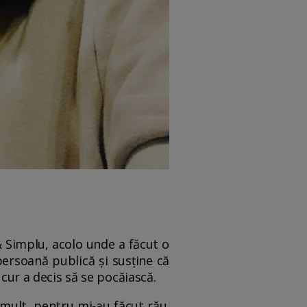
 & Simplu, acolo unde a făcut o
persoană publică și susține că
ucur a decis să se pocăiască.
 mult, pentru mi-au făcut rău.