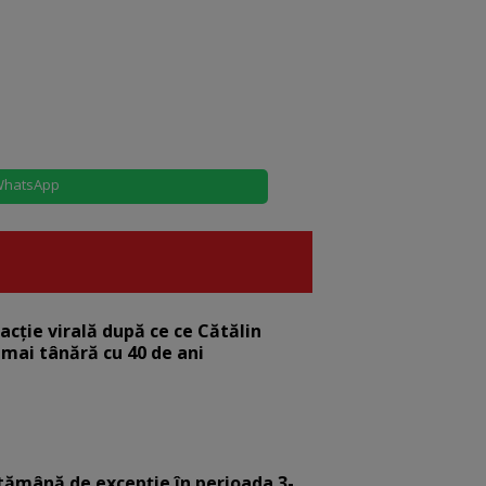
hatsApp
eacție virală după ce ce Cătălin
 mai tânără cu 40 de ani
tămână de excepție în perioada 3-