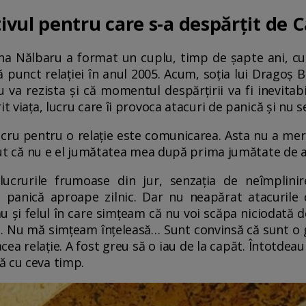
vul pentru care s-a despărțit de C
ana Nălbaru a format un cuplu, timp de șapte ani, cu 
ă punct relației în anul 2005. Acum, soția lui Dragoș 
u va rezista și că momentul despărțirii va fi inevitabi
it viața, lucru care îi provoca atacuri de panică și nu 
cru pentru o relație este comunicarea. Asta nu a mer
tiut că nu e el jumătatea mea după prima jumătate de an
crurile frumoase din jur, senzația de neîmplini
 panică aproape zilnic. Dar nu neapărat atacurile
u și felul în care simțeam că nu voi scăpa niciodată 
ă. Nu mă simțeam înțeleasă… Sunt convinsă că sunt 
n acea relație. A fost greu să o iau de la capăt. Întotdeau
ă cu ceva timp.