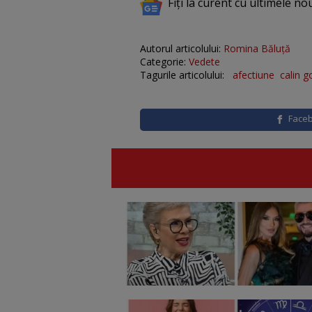
Fiți la curent cu ultimele no
Autorul articolului:
Romina Băluță
Categorie:
Vedete
Tagurile articolului:
afectiune
calin g
Face