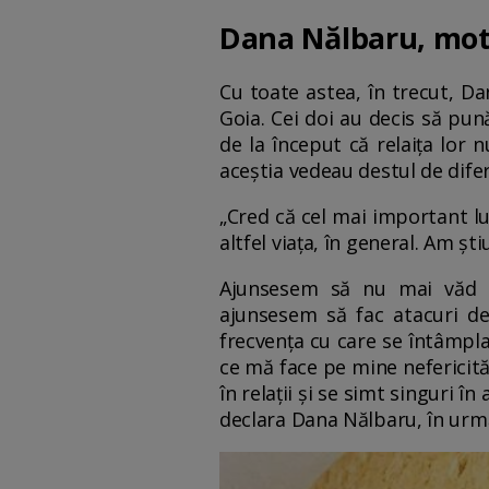
Dana Nălbaru, moti
Cu toate astea, în trecut, D
Goia. Cei doi au decis să pun
de la început că relaița lor n
aceștia vedeau destul de difer
„Cred că cel mai important lu
altfel viața, în general. Am ș
Ajunsesem să nu mai văd lu
ajunsesem să fac atacuri de
frecvența cu care se întâmpla
ce mă face pe mine nefericit
în relații și se simt singuri î
declara Dana Nălbaru, în urm