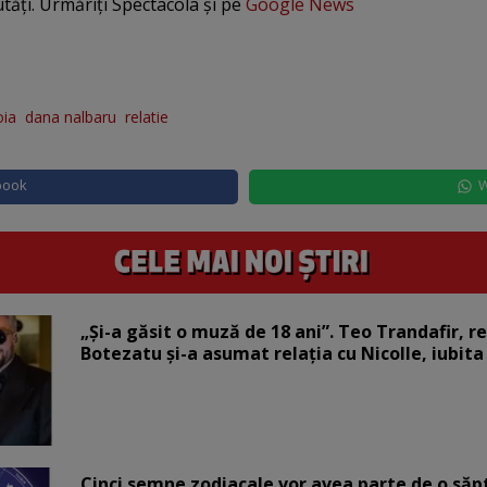
utăți. Urmăriți Spectacola și pe
Google News
oia
dana nalbaru
relatie
book
W
„Și-a găsit o muză de 18 ani”. Teo Trandafir, r
Botezatu și-a asumat relația cu Nicolle, iubita
Cinci semne zodiacale vor avea parte de o săp