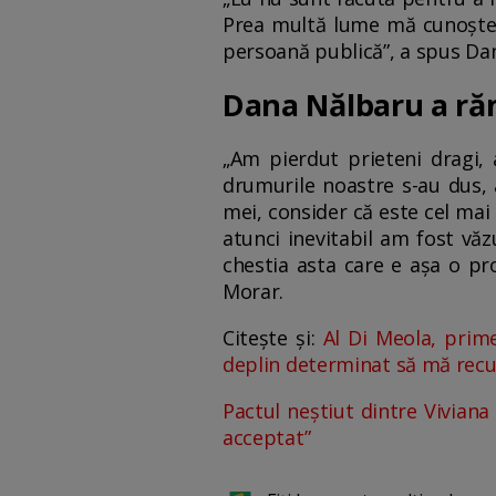
Prea multă lume mă cunoștea
persoană publică”, a spus Da
Dana Nălbaru a răm
„Am pierdut prieteni dragi, 
drumurile noastre s-au dus, a
mei, consider că este cel mai 
atunci inevitabil am fost văz
chestia asta care e așa o pro
Morar.
Citește și:
Al Di Meola, prime
deplin determinat să mă rec
Pactul neștiut dintre Vivian
acceptat”