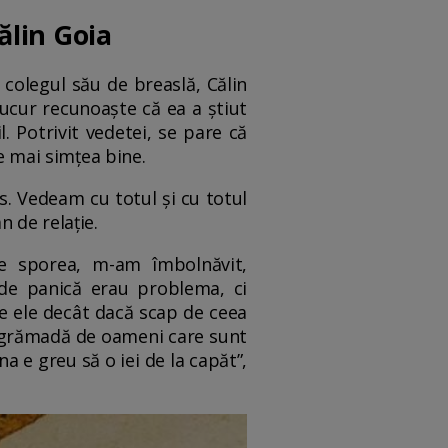
ălin Goia
colegul său de breaslă, Călin
Bucur recunoaște că ea a știut
l. Potrivit vedetei, se pare că
se mai simțea bine.
s. Vedeam cu totul și cu totul
 de relație.
re sporea, m-am îmbolnăvit,
 de panică erau problema, ci
de ele decât dacă scap de ceea
o grămadă de oameni care sunt
na e greu să o iei de la capăt”,