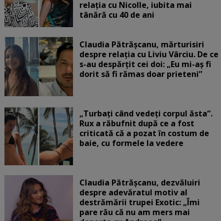
relația cu Nicolle, iubita mai
tânără cu 40 de ani
Claudia Pătrășcanu, mărturisiri
despre relația cu Liviu Vârciu. De ce
s-au despărțit cei doi: „Eu mi-aș fi
dorit să fi rămas doar prieteni”
„Turbați când vedeți corpul ăsta”.
Rux a răbufnit după ce a fost
criticată că a pozat în costum de
baie, cu formele la vedere
Claudia Pătrășcanu, dezvăluiri
despre adevăratul motiv al
destrămării trupei Exotic: „Îmi
pare rău că nu am mers mai