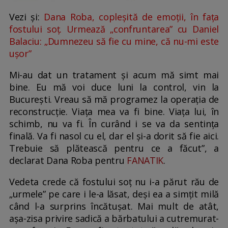
Vezi și:
Dana Roba, copleșită de emoții, în fața
fostului soț. Urmează „confruntarea” cu Daniel
Balaciu: „Dumnezeu să fie cu mine, că nu-mi este
ușor”
Mi-au dat un tratament și acum mă simt mai
bine. Eu mă voi duce luni la control, vin la
București. Vreau să mă programez la operația de
reconstrucție. Viața mea va fi bine. Viața lui, în
schimb, nu va fi. În curând i se va da sentința
finală. Va fi nasol cu el, dar el și-a dorit să fie aici.
Trebuie să plătească pentru ce a făcut”, a
declarat Dana Roba pentru
FANATIK
.
Vedeta crede că fostului soț nu i-a părut rău de
„urmele” pe care i le-a lăsat, deși ea a simțit milă
când l-a surprins încătușat. Mai mult de atât,
așa-zisa privire sadică a bărbatului a cutremurat-