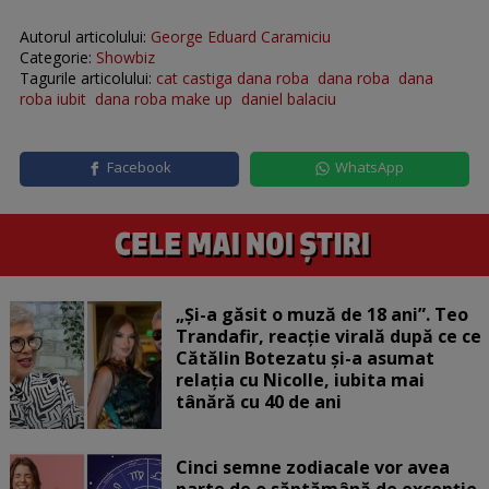
Autorul articolului:
George Eduard Caramiciu
Categorie:
Showbiz
Tagurile articolului:
cat castiga dana roba
dana roba
dana
roba iubit
dana roba make up
daniel balaciu
Facebook
WhatsApp
„Și-a găsit o muză de 18 ani”. Teo
Trandafir, reacție virală după ce ce
Cătălin Botezatu și-a asumat
relația cu Nicolle, iubita mai
tânără cu 40 de ani
Cinci semne zodiacale vor avea