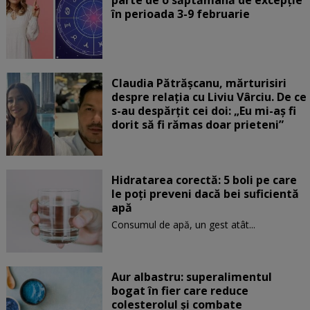
parte de o săptămână de excepție
în perioada 3-9 februarie
Claudia Pătrășcanu, mărturisiri
despre relația cu Liviu Vârciu. De ce
s-au despărțit cei doi: „Eu mi-aș fi
dorit să fi rămas doar prieteni”
Hidratarea corectă: 5 boli pe care
le poți preveni dacă bei suficientă
apă
Consumul de apă, un gest atât...
Aur albastru: superalimentul
bogat în fier care reduce
colesterolul și combate