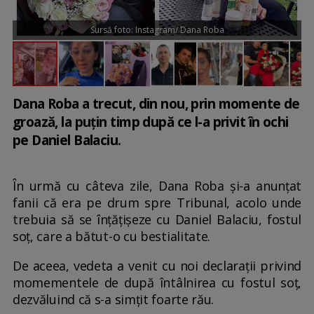
Sursă foto: Instagram/ Dana Roba
Dana Roba a trecut, din nou, prin momente de
groază, la puțin timp după ce l-a privit în ochi
pe Daniel Balaciu.
În urmă cu câteva zile, Dana Roba și-a anunțat
fanii că era pe drum spre Tribunal, acolo unde
trebuia să se înțățișeze cu Daniel Balaciu, fostul
soț, care a bătut-o cu bestialitate.
De aceea, vedeta a venit cu noi declarații privind
momementele de după întâlnirea cu fostul soț,
dezvăluind că s-a simțit foarte rău.