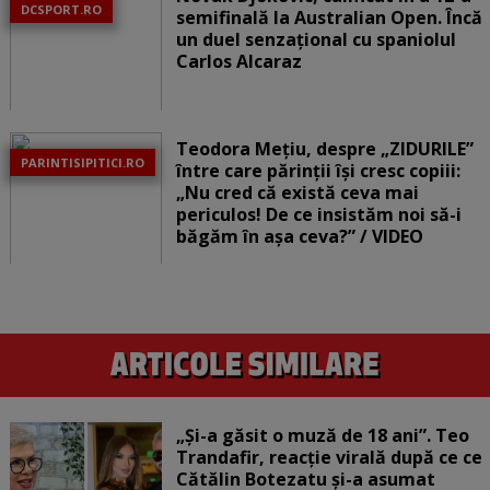
DCSPORT.RO
semifinală la Australian Open. Încă
un duel senzațional cu spaniolul
Carlos Alcaraz
Teodora Mețiu, despre „ZIDURILE”
PARINTISIPITICI.RO
între care părinții își cresc copiii:
„Nu cred că există ceva mai
periculos! De ce insistăm noi să-i
băgăm în așa ceva?” / VIDEO
„Și-a găsit o muză de 18 ani”. Teo
Trandafir, reacție virală după ce ce
Cătălin Botezatu și-a asumat