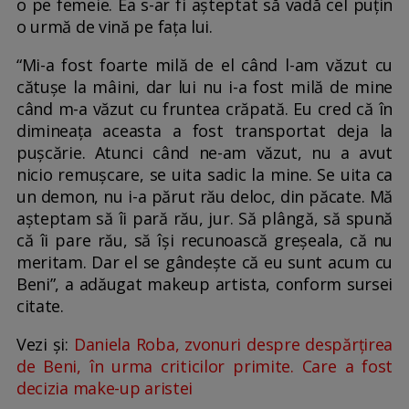
o pe femeie. Ea s-ar fi așteptat să vadă cel puțin
o urmă de vină pe fața lui.
“Mi-a fost foarte milă de el când l-am văzut cu
cătușe la mâini, dar lui nu i-a fost milă de mine
când m-a văzut cu fruntea crăpată. Eu cred că în
dimineața aceasta a fost transportat deja la
pușcărie. Atunci când ne-am văzut, nu a avut
nicio remușcare, se uita sadic la mine. Se uita ca
un demon, nu i-a părut rău deloc, din păcate. Mă
așteptam să îi pară rău, jur. Să plângă, să spună
că îi pare rău, să își recunoască greșeala, că nu
meritam. Dar el se gândește că eu sunt acum cu
Beni”, a adăugat makeup artista, conform sursei
citate.
Vezi și:
Daniela Roba, zvonuri despre despărțirea
de Beni, în urma criticilor primite. Care a fost
decizia make-up aristei