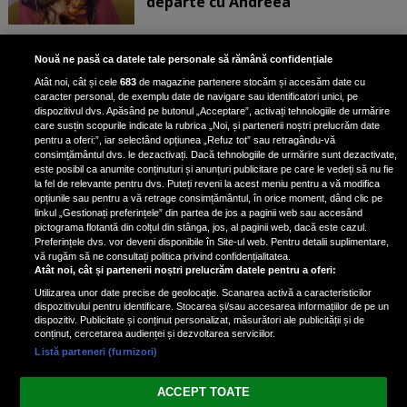
departe cu Andreea”
Scene incredibile! Ilinca Vandici a
Nouă ne pasă ca datele tale personale să rămână confidențiale
pus mâna pe aparatul de
Atât noi, cât și cele
683
de magazine partenere stocăm și accesăm date cu
fotografiat al unui paparazzo și i l-
caracter personal, de exemplu date de navigare sau identificatori unici, pe
a aruncat la gunoi: „S-a dus la
dispozitivul dvs. Apăsând pe butonul „Acceptare”, activați tehnologiile de urmărire
poliție. Nu mai aveam aer”
care susțin scopurile indicate la rubrica „Noi, și partenerii noștri prelucrăm date
pentru a oferi:”, iar selectând opțiunea „Refuz tot” sau retragându-vă
consimțământul dvs. le dezactivați. Dacă tehnologiile de urmărire sunt dezactivate,
este posibil ca anumite conținuturi și anunțuri publicitare pe care le vedeți să nu fie
Oana Moșneagu, mărturisiri
la fel de relevante pentru dvs. Puteți reveni la acest meniu pentru a vă modifica
despre începutul relației cu Vlad
opțiunile sau pentru a vă retrage consimțământul, în orice moment, dând clic pe
linkul „Gestionați preferințele” din partea de jos a paginii web sau accesând
Gherman: „Eu am fost îngrozită de
pictograma flotantă din colțul din stânga, jos, al paginii web, dacă este cazul.
aceasta posibilă relație”
Preferințele dvs. vor deveni disponibile în Site-ul web. Pentru detalii suplimentare,
vă rugăm să ne consultați politica privind confidențialitatea.
Atât noi, cât și partenerii noștri prelucrăm datele pentru a oferi:
Utilizarea unor date precise de geolocație. Scanarea activă a caracteristicilor
dispozitivului pentru identificare. Stocarea și/sau accesarea informațiilor de pe un
dispozitiv. Publicitate și conținut personalizat, măsurători ale publicității și de
conținut, cercetarea audienței și dezvoltarea serviciilor.
Listă parteneri (furnizori)
Vezi varianta Desktop
ACCEPT TOATE
Politica de confidențialitate
Politica cookies
Gestionați preferințele
|
|