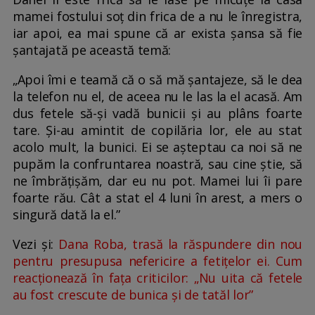
mamei fostului soț din frica de a nu le înregistra,
iar apoi, ea mai spune că ar exista șansa să fie
șantajată pe această temă:
„Apoi îmi e teamă că o să mă șantajeze, să le dea
la telefon nu el, de aceea nu le las la el acasă. Am
dus fetele să-și vadă bunicii și au plâns foarte
tare. Și-au amintit de copilăria lor, ele au stat
acolo mult, la bunici. Ei se așteptau ca noi să ne
pupăm la confruntarea noastră, sau cine știe, să
ne îmbrățișăm, dar eu nu pot. Mamei lui îi pare
foarte rău. Cât a stat el 4 luni în arest, a mers o
singură dată la el.”
Vezi și:
Dana Roba, trasă la răspundere din nou
pentru presupusa nefericire a fetițelor ei. Cum
reacționează în fața criticilor: „Nu uita că fetele
au fost crescute de bunica și de tatăl lor”