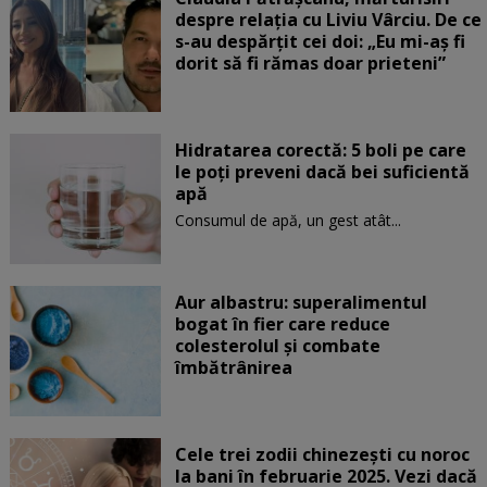
despre relația cu Liviu Vârciu. De ce
s-au despărțit cei doi: „Eu mi-aș fi
dorit să fi rămas doar prieteni”
Hidratarea corectă: 5 boli pe care
le poți preveni dacă bei suficientă
apă
Consumul de apă, un gest atât...
Aur albastru: superalimentul
bogat în fier care reduce
colesterolul și combate
îmbătrânirea
Cele trei zodii chinezești cu noroc
la bani în februarie 2025. Vezi dacă