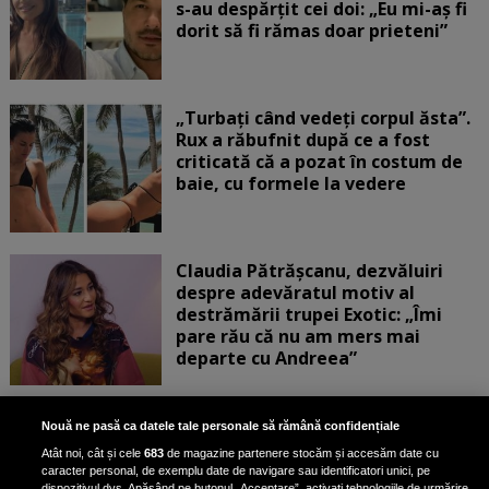
s-au despărțit cei doi: „Eu mi-aș fi
dorit să fi rămas doar prieteni”
„Turbați când vedeți corpul ăsta”.
Rux a răbufnit după ce a fost
criticată că a pozat în costum de
baie, cu formele la vedere
Claudia Pătrășcanu, dezvăluiri
despre adevăratul motiv al
destrămării trupei Exotic: „Îmi
pare rău că nu am mers mai
departe cu Andreea”
Scene incredibile! Ilinca Vandici a
Nouă ne pasă ca datele tale personale să rămână confidențiale
pus mâna pe aparatul de
Atât noi, cât și cele
683
de magazine partenere stocăm și accesăm date cu
fotografiat al unui paparazzo și i l-
caracter personal, de exemplu date de navigare sau identificatori unici, pe
a aruncat la gunoi: „S-a dus la
dispozitivul dvs. Apăsând pe butonul „Acceptare”, activați tehnologiile de urmărire