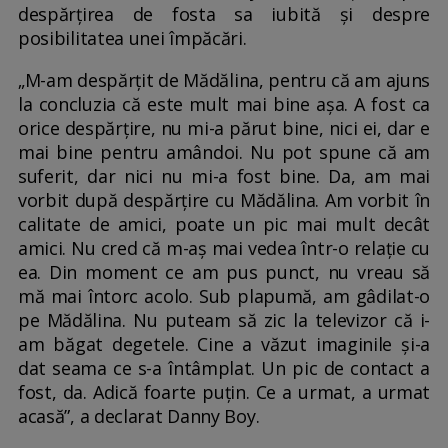
despărțirea de fosta sa iubită și despre
posibilitatea unei împăcări.
„M-am despărțit de Mădălina, pentru că am ajuns
la concluzia că este mult mai bine așa. A fost ca
orice despărțire, nu mi-a părut bine, nici ei, dar e
mai bine pentru amândoi. Nu pot spune că am
suferit, dar nici nu mi-a fost bine. Da, am mai
vorbit după despărțire cu Mădălina. Am vorbit în
calitate de amici, poate un pic mai mult decât
amici. Nu cred că m-aș mai vedea într-o relație cu
ea. Din moment ce am pus punct, nu vreau să
mă mai întorc acolo. Sub plapumă, am gâdilat-o
pe Mădălina. Nu puteam să zic la televizor că i-
am băgat degetele. Cine a văzut imaginile și-a
dat seama ce s-a întâmplat. Un pic de contact a
fost, da. Adică foarte puțin. Ce a urmat, a urmat
acasă”, a declarat Danny Boy.