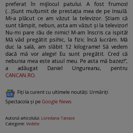
preferat în mijlocul patului. A fost frumos!
(…)Sunt mulțumit de prestația mea de pe Insulă.
Mi-a plăcut ce am văzut la televizor. Știam că
sunt tâmpit, nebun, asta am văzut și la televizor!
Nu-mi pare rău de nimic! M-am înscris ca ispită!
Mă văd pregătit psihic, la fizic încă lucrăm. Mă
duc la sală, am slăbit 12 kilograme! Să vedem
dacă mă vor alege! Eu sunt pregătit. Cred că
nebunia mea este atuul meu. Pe asta mă bazez!”,
a adăugat Daniel Ungureanu, pentru
CANCAN.RO
.
Fiți la curent cu ultimele noutăți. Urmăriți
Spectacola și pe
Google News
Autorul articolului:
Loredana Tanase
Categorie:
Vedete