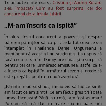
Te-ar putea interesa și:
Cristina și Andrei Rotaru
s-au împăcat? Cum au fost surprinși cei doi
concurenți de la Insula Iubirii
„M-am înscris ca ispită”
În plus, fostul concurent a povestit și despre
părerea părinților săi cu privire la tot ceea ce s-a
întâmplat în Thailanda. Daniel Ungureanu a
menționat că aceștia l-au susținut și i-au spus că
facă ceea ce simte. Danny are chiar și o surpriză
pentru cei care urmăresc emisiunea, astfel că s-
a înscris ca ispită în următorul sezon și crede că
este pregătit pentru o nouă aventură.
„Părinții m-au susținut, mi-au zis să fac ce simt,
am făcut ce am simțit. Ce am făcut greșit?! Toată
lumea face asta! Până la urmă, am fost asumat!
Puteam să mă duc în mare sau în baie, am