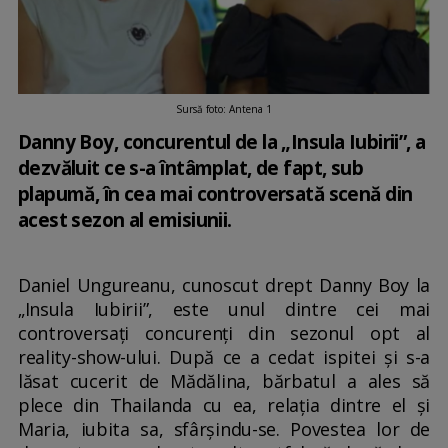
Sursă foto: Antena 1
Danny Boy, concurentul de la „Insula Iubirii”, a
dezvăluit ce s-a întâmplat, de fapt, sub
plapumă, în cea mai controversată scenă din
acest sezon al emisiunii.
Daniel Ungureanu, cunoscut drept Danny Boy la
„Insula Iubirii”, este unul dintre cei mai
controversați concurenți din sezonul opt al
reality-show-ului. După ce a cedat ispitei și s-a
lăsat cucerit de Mădălina, bărbatul a ales să
plece din Thailanda cu ea, relația dintre el și
Maria, iubita sa, sfârșindu-se. Povestea lor de