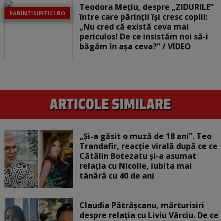
Teodora Mețiu, despre „ZIDURILE”
PARINTISIPITICI.RO
între care părinții își cresc copiii:
„Nu cred că există ceva mai
periculos! De ce insistăm noi să-i
băgăm în așa ceva?” / VIDEO
„Și-a găsit o muză de 18 ani”. Teo
Trandafir, reacție virală după ce ce
Cătălin Botezatu și-a asumat
relația cu Nicolle, iubita mai
tânără cu 40 de ani
Claudia Pătrășcanu, mărturisiri
despre relația cu Liviu Vârciu. De ce