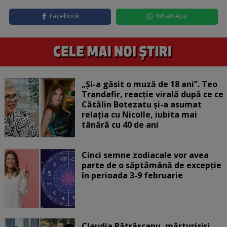
Facebook
WhatsApp
„Și-a găsit o muză de 18 ani”. Teo
Trandafir, reacție virală după ce ce
Cătălin Botezatu și-a asumat
relația cu Nicolle, iubita mai
tânără cu 40 de ani
Cinci semne zodiacale vor avea
parte de o săptămână de excepție
în perioada 3-9 februarie
Claudia Pătrășcanu, mărturisiri