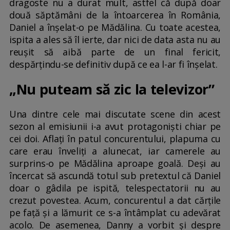
dragoste nu a durat mult, astfel că după doar
două săptămâni de la întoarcerea în România,
Daniel a înșelat-o pe Mădălina. Cu toate acestea,
ispita a ales să îl ierte, dar nici de data asta nu au
reușit să aibă parte de un final fericit,
despărțindu-se definitiv după ce ea l-ar fi înșelat.
„Nu puteam să zic la televizor”
Una dintre cele mai discutate scene din acest
sezon al emisiunii i-a avut protagoniști chiar pe
cei doi. Aflați în patul concurentului, plapuma cu
care erau înveliți a alunecat, iar camerele au
surprins-o pe Mădălina aproape goală. Deși au
încercat să ascundă totul sub pretextul că Daniel
doar o gâdila pe ispită, telespectatorii nu au
crezut povestea. Acum, concurentul a dat cărțile
pe față și a lămurit ce s-a întâmplat cu adevărat
acolo. De asemenea, Danny a vorbit și despre