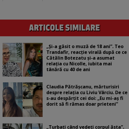
„Și-a găsit o muză de 18 ani”. Teo
Trandafir, reacție virală după ce ce
Cătălin Botezatu și-a asumat
relația cu Nicolle, iubita mai
tânără cu 40 de ani
Claudia Pătrășcanu, mărturisiri
despre relația cu Liviu Vârciu. De ce
s-au despărțit cei doi: „Eu mi-aș fi
dorit să fi rămas doar prieteni”
„Turbați când vedeți corpul ăsta”.