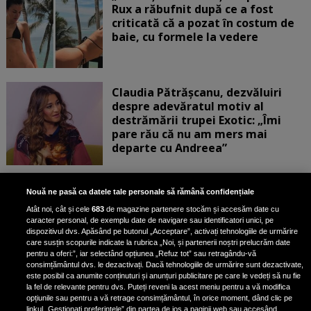
Rux a răbufnit după ce a fost
criticată că a pozat în costum de
baie, cu formele la vedere
Claudia Pătrășcanu, dezvăluiri
despre adevăratul motiv al
destrămării trupei Exotic: „Îmi
pare rău că nu am mers mai
departe cu Andreea”
Scene incredibile! Ilinca Vandici a
Nouă ne pasă ca datele tale personale să rămână confidențiale
pus mâna pe aparatul de
Atât noi, cât și cele
683
de magazine partenere stocăm și accesăm date cu
fotografiat al unui paparazzo și i l-
caracter personal, de exemplu date de navigare sau identificatori unici, pe
a aruncat la gunoi: „S-a dus la
dispozitivul dvs. Apăsând pe butonul „Acceptare”, activați tehnologiile de urmărire
poliție. Nu mai aveam aer”
care susțin scopurile indicate la rubrica „Noi, și partenerii noștri prelucrăm date
pentru a oferi:”, iar selectând opțiunea „Refuz tot” sau retragându-vă
consimțământul dvs. le dezactivați. Dacă tehnologiile de urmărire sunt dezactivate,
este posibil ca anumite conținuturi și anunțuri publicitare pe care le vedeți să nu fie
Oana Moșneagu, mărturisiri
la fel de relevante pentru dvs. Puteți reveni la acest meniu pentru a vă modifica
despre începutul relației cu Vlad
opțiunile sau pentru a vă retrage consimțământul, în orice moment, dând clic pe
linkul „Gestionați preferințele” din partea de jos a paginii web sau accesând