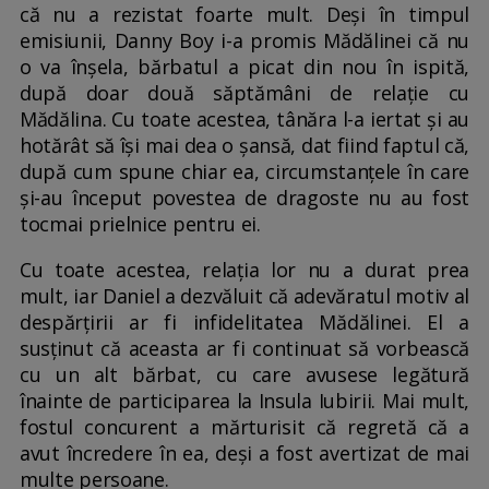
că nu a rezistat foarte mult. Deși în timpul
emisiunii, Danny Boy i-a promis Mădălinei că nu
o va înșela, bărbatul a picat din nou în ispită,
după doar două săptămâni de relație cu
Mădălina. Cu toate acestea, tânăra l-a iertat și au
hotărât să își mai dea o șansă, dat fiind faptul că,
după cum spune chiar ea, circumstanțele în care
și-au început povestea de dragoste nu au fost
tocmai prielnice pentru ei.
Cu toate acestea, relația lor nu a durat prea
mult, iar Daniel a dezvăluit că adevăratul motiv al
despărțirii ar fi infidelitatea Mădălinei. El a
susținut că aceasta ar fi continuat să vorbească
cu un alt bărbat, cu care avusese legătură
înainte de participarea la Insula Iubirii. Mai mult,
fostul concurent a mărturisit că regretă că a
avut încredere în ea, deși a fost avertizat de mai
multe persoane.