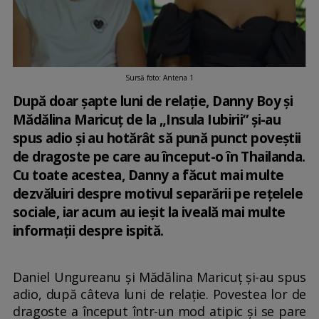
Sursă foto: Antena 1
După doar șapte luni de relație, Danny Boy și
Mădălina Maricuț de la „Insula Iubirii” și-au
spus adio și au hotărât să pună punct poveștii
de dragoste pe care au început-o în Thailanda.
Cu toate acestea, Danny a făcut mai multe
dezvăluiri despre motivul separării pe rețelele
sociale, iar acum au ieșit la iveală mai multe
informații despre ispită.
Daniel Ungureanu și Mădălina Maricuț și-au spus
adio, după câteva luni de relație. Povestea lor de
dragoste a început într-un mod atipic și se pare