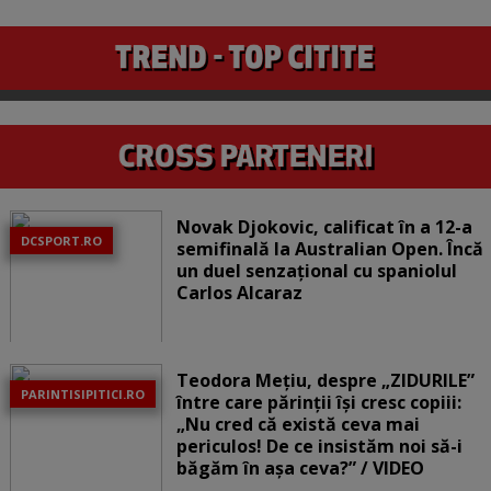
Novak Djokovic, calificat în a 12-a
DCSPORT.RO
semifinală la Australian Open. Încă
un duel senzațional cu spaniolul
Carlos Alcaraz
Teodora Mețiu, despre „ZIDURILE”
PARINTISIPITICI.RO
între care părinții își cresc copiii:
„Nu cred că există ceva mai
periculos! De ce insistăm noi să-i
băgăm în așa ceva?” / VIDEO