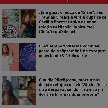
„Și-a găsit o muză de 18 ani”. Teo
Trandafir, reacție virală după ce ce
Cătălin Botezatu și-a asumat
relația cu Nicolle, iubita mai
tânără cu 40 de ani
Cinci semne zodiacale vor avea
parte de o săptămână de excepție
în perioada 3-9 februarie
Claudia Pătrășcanu, mărturisiri
despre relația cu Liviu Vârciu. De ce
s-au despărțit cei doi: „Eu mi-aș fi
dorit să fi rămas doar prieteni”