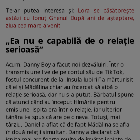
Te-ar putea interesa și:
Lora se căsătorește
astăzi cu Ionuț Ghenu! După ani de așteptare,
ziua cea mare a venit
„Ea nu e capabilă de o relație
serioasă”
Acum, Danny Boy a făcut noi dezvăluiri. Într-o
transmisiune live de pe contul său de TikTok,
fostul concurent de la „Insula Iubirii” a mărturisit
că el și Mădălina chiar au încercat să aibă o
relație serioasă, dar nu s-a putut. Bărbatul spune
că atunci când au început filmările pentru
emisiune, ispita era într-o relație, iar ulterior
tânăra i-a spus că are pe cineva. Totuși, mai
târziu, Daniel a aflat că de fapt Mădălina se afla
în două relații simultan. Danny a declarat că
ispita mai are foarte multe de învățat înainte de