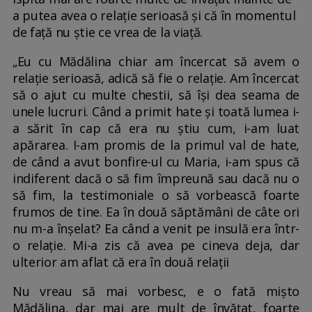
a putea avea o relație serioasă și că în momentul
de față nu știe ce vrea de la viață.
„Eu cu Mădălina chiar am încercat să avem o
relație serioasă, adică să fie o relație. Am încercat
să o ajut cu multe chestii, să își dea seama de
unele lucruri. Când a primit hate și toată lumea i-
a sărit în cap că era nu știu cum, i-am luat
apărarea. I-am promis de la primul val de hate,
de când a avut bonfire-ul cu Maria, i-am spus că
indiferent dacă o să fim împreună sau dacă nu o
să fim, la testimoniale o să vorbească foarte
frumos de tine. Ea în două săptămâni de câte ori
nu m-a înșelat? Ea când a venit pe insulă era într-
o relație. Mi-a zis că avea pe cineva deja, dar
ulterior am aflat că era în două relații
Nu vreau să mai vorbesc, e o fată mișto
Mădălina, dar mai are mult de învățat, foarte