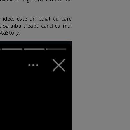
a idee, este un băiat cu care
at să aibă treabă când eu mai
staStory.