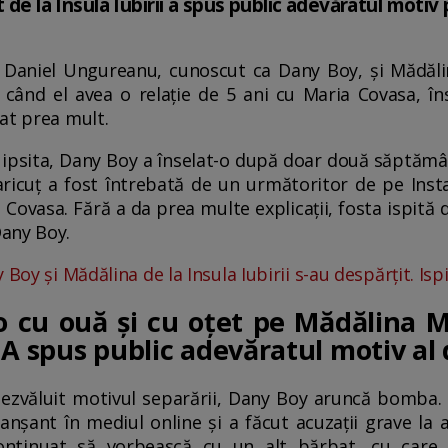
 de la Insula Iubirii a spus public adevăratul motiv 
 Daniel Ungureanu, cunoscut ca Dany Boy, și Mădălin
e când el avea o relație de 5 ani cu Maria Covasa, însă
at prea mult.
 ipsita, Dany Boy a înselat-o după doar două săptămâ
aricuț a fost întrebată de un următoritor de pe In
 Covasa. Fără a da prea multe explicații, fosta ispită d
any Boy.
Boy și Mădălina de la Insula Iubirii s-au despărțit. Isp
 cu ouă și cu oțet pe Mădălina Ma
. A spus public adevăratul motiv al 
ezvăluit motivul separării, Dany Boy aruncă bomba. 
ranșant în mediul online și a făcut acuzații grave la a
continuat să vorbească cu un alt bărbat, cu care 