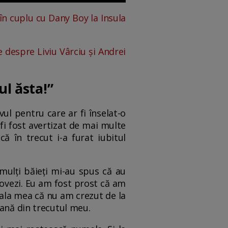
în cuplu cu Dany Boy la Insula
 despre Liviu Vârciu și Andrei
l ăsta!”
vul pentru care ar fi înselat-o
i fost avertizat de mai multe
ă în trecut i-a furat iubitul
mulți băieți mi-au spus că au
dovezi. Eu am fost prost că am
eșeala mea că nu am crezut de la
oană din trecutul meu.