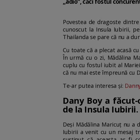
„adio”, căci fostul concurent
Povestea de dragoste dintre
cunoscut la Insula Iubirii, p
Thailanda se pare că nu a dur
Cu toate că a plecat acasă cu
În urmă cu o zi, Mădălina M
cuplu cu fostul iubit al Mariei
că nu mai este împreună cu D
Te-ar putea interesa și:
Danny 
Dany Boy a făcut-o
de la Insula Iubirii
Deși Mădălina Maricuț nu a d
Iubirii a venit cu un mesaj t
susținut că aceasta ar fi 