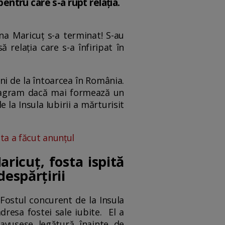
pentru care s-a rupt relația.
a Maricuț s-a terminat! S-au
 relația care s-a înfiripat în
ni de la întoarcea în România.
stagram dacă mai formează un
e la Insula Iubirii a mărturisit
ita a făcut anunțul
ricuț, fosta ispită
despărțirii
Fostul concurent de la Insula
dresa fostei sale iubite. El a
avusese legătură înainte de