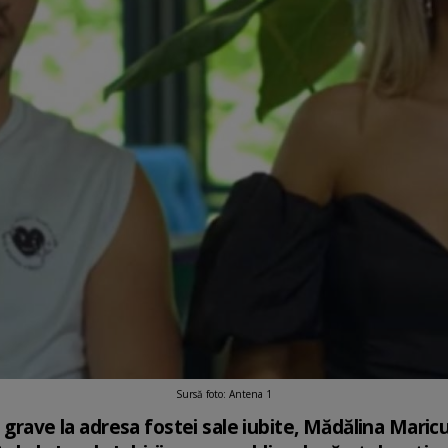
Sursă foto: Antena 1
 grave la adresa fostei sale iubite, Mădălina Maricuț