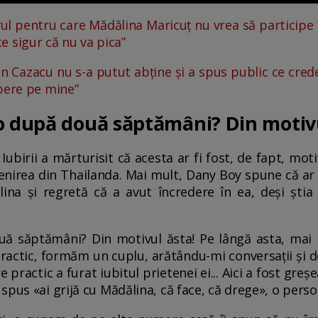
ul pentru care Mădălina Maricuț nu vrea să participe 
rte sigur că nu va pica”
in Cazacu nu s-a putut abține și a spus public ce crede
pere pe mine”
o după două săptămâni? Din motivu
Iubirii a mărturisit că acesta ar fi fost, de fapt, moti
nirea din Thailanda. Mai mult, Dany Boy spune că ar f
ina și regretă că a avut încredere în ea, deși știa c
ă săptămâni? Din motivul ăsta! Pe lângă asta, mai 
practic, formăm un cuplu, arătându-mi conversații și 
e practic a furat iubitul prietenei ei... Aici a fost gr
spus «ai grijă cu Mădălina, că face, că drege», o pers