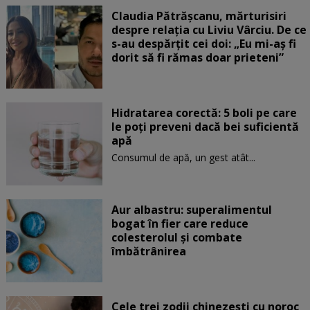
Claudia Pătrășcanu, mărturisiri
despre relația cu Liviu Vârciu. De ce
s-au despărțit cei doi: „Eu mi-aș fi
dorit să fi rămas doar prieteni”
Hidratarea corectă: 5 boli pe care
le poți preveni dacă bei suficientă
apă
Consumul de apă, un gest atât...
Aur albastru: superalimentul
bogat în fier care reduce
colesterolul și combate
îmbătrânirea
Cele trei zodii chinezești cu noroc