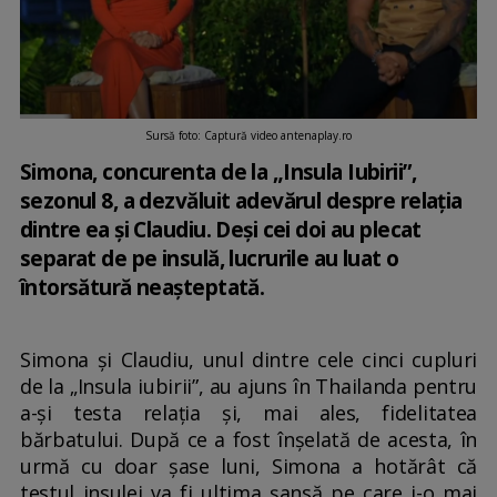
Sursă foto: Captură video antenaplay.ro
Simona, concurenta de la „Insula Iubirii”,
sezonul 8, a dezvăluit adevărul despre relația
dintre ea și Claudiu. Deși cei doi au plecat
separat de pe insulă, lucrurile au luat o
întorsătură neașteptată.
Simona și Claudiu, unul dintre cele cinci cupluri
de la „Insula iubirii”, au ajuns în Thailanda pentru
a-și testa relația și, mai ales, fidelitatea
bărbatului. După ce a fost înșelată de acesta, în
urmă cu doar șase luni, Simona a hotărât că
testul insulei va fi ultima șansă pe care i-o mai