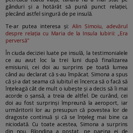
gânduri și a hotărât să pună punct relației,
plecând astfel singură de pe insulă.
Te-ar putea interesa și:
Alin Simoiu, adevărul
despre relația cu Maria de la Insula Iubirii: „Era
perversă”
În ciuda deciziei luate pe insulă, la testimonialele
ce au avut loc la trei luni după finalizarea
emisiunii, cei doi au surprins pe toată lumea
când au declarat că s-au împăcat. Simona a spus
că și-a dat seama că iubitul ei încerca să o facă să
înțeleagă cât de mult o iubește și a decis să îi mai
acorde o șansă, a treia de altfel. De curând, cei
doi au fost surprinși împreună la aeroport, iar
urmăritorii lor au presupun că povestea lor de
dragoste continuă și că se înțeleg mai bine ca
niciodată. Cu toate acestea, Simona a surprins
din nou. Blondina a postat, pe pagina ei de