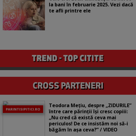
la bani în februarie 2025. Vezi dacă
te afli printre ele
Teodora Mețiu, despre „ZIDURILE”
PARINTISIPITICI.RO
între care părinții își cresc copiii:
„Nu cred că există ceva mai
periculos! De ce insistăm noi să-i
băgăm în așa ceva?” / VIDEO