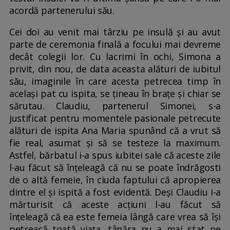
acordă partenerului său.
Cei doi au venit mai târziu pe insulă și au avut
parte de ceremonia finală a focului mai devreme
decât colegii lor. Cu lacrimi în ochi, Simona a
privit, din nou, de data aceasta alături de iubitul
său, imaginile în care acesta petrecea timp în
același pat cu ispita, se țineau în brațe și chiar se
sărutau. Claudiu, partenerul Simonei, s-a
justificat pentru momentele pasionale petrecute
alături de ispita Ana Maria spunând că a vrut să
fie real, asumat și să se testeze la maximum.
Astfel, bărbatul i-a spus iubitei sale că aceste zile
l-au făcut să înțeleagă că nu se poate îndrăgosti
de o altă femeie, în ciuda faptului că apropierea
dintre el și ispită a fost evidentă. Deși Claudiu i-a
mărturisit că aceste acțiuni l-au făcut să
înțeleagă că ea este femeia lângă care vrea să își
petreacă toată viața, tânăra nu a mai stat pe