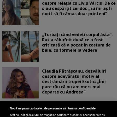
despre relația cu Liviu Vârciu. De ce
s-au despărțit cei doi: „Eu mi-aș fi
dorit să fi rămas doar prieteni”
„Turbați când vedeți corpul ăsta”.
Rux a răbufnit după ce a fost
criticată că a pozat în costum de
baie, cu formele la vedere
Claudia Pătrășcanu, dezvăluiri
despre adevăratul motiv al
destrămării trupei Exotic: „Îmi
pare rău că nu am mers mai
departe cu Andreea”
Scene incredibile! Ilinca Vandici a
Nouă ne pasă ca datele tale personale să rămână confidențiale
pus mâna pe aparatul de
Atât noi, cât și cele
683
de magazine partenere stocăm și accesăm date cu