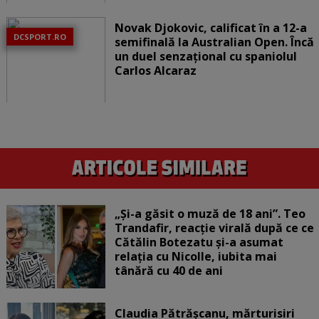
Novak Djokovic, calificat în a 12-a
DCSPORT.RO
semifinală la Australian Open. Încă
un duel senzațional cu spaniolul
Carlos Alcaraz
„Și-a găsit o muză de 18 ani”. Teo
Trandafir, reacție virală după ce ce
Cătălin Botezatu și-a asumat
relația cu Nicolle, iubita mai
tânără cu 40 de ani
Claudia Pătrășcanu, mărturisiri