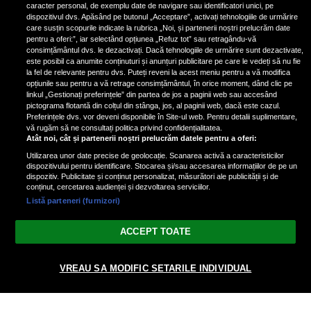
fotografiat al unui paparazzo și i l-
caracter personal, de exemplu date de navigare sau identificatori unici, pe
a aruncat la gunoi: „S-a dus la
dispozitivul dvs. Apăsând pe butonul „Acceptare”, activați tehnologiile de urmărire
poliție. Nu mai aveam aer”
care susțin scopurile indicate la rubrica „Noi, și partenerii noștri prelucrăm date
pentru a oferi:”, iar selectând opțiunea „Refuz tot” sau retragându-vă
consimțământul dvs. le dezactivați. Dacă tehnologiile de urmărire sunt dezactivate,
este posibil ca anumite conținuturi și anunțuri publicitare pe care le vedeți să nu fie
Oana Moșneagu, mărturisiri
la fel de relevante pentru dvs. Puteți reveni la acest meniu pentru a vă modifica
despre începutul relației cu Vlad
opțiunile sau pentru a vă retrage consimțământul, în orice moment, dând clic pe
linkul „Gestionați preferințele” din partea de jos a paginii web sau accesând
Gherman: „Eu am fost îngrozită de
pictograma flotantă din colțul din stânga, jos, al paginii web, dacă este cazul.
aceasta posibilă relație”
Preferințele dvs. vor deveni disponibile în Site-ul web. Pentru detalii suplimentare,
vă rugăm să ne consultați politica privind confidențialitatea.
Atât noi, cât și partenerii noștri prelucrăm datele pentru a oferi:
Utilizarea unor date precise de geolocație. Scanarea activă a caracteristicilor
dispozitivului pentru identificare. Stocarea și/sau accesarea informațiilor de pe un
dispozitiv. Publicitate și conținut personalizat, măsurători ale publicității și de
conținut, cercetarea audienței și dezvoltarea serviciilor.
Listă parteneri (furnizori)
Vezi varianta Desktop
ACCEPT TOATE
Politica de confidențialitate
Politica cookies
Gestionați preferințele
|
|
© 2026 spectacola.ro | Toate drepturile rezervate.
VREAU SA MODIFIC SETARILE INDIVIDUAL
nxt.196