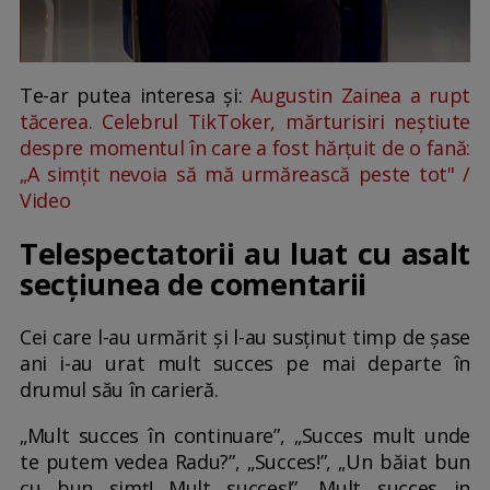
Te-ar putea interesa și:
Augustin Zainea a rupt
tăcerea. Celebrul TikToker, mărturisiri neștiute
despre momentul în care a fost hărțuit de o fană:
„A simțit nevoia să mă urmărească peste tot" /
Video
Telespectatorii au luat cu asalt
secțiunea de comentarii
Cei care l-au urmărit și l-au susținut timp de șase
ani i-au urat mult succes pe mai departe în
drumul său în carieră.
„Mult succes în continuare”, „Succes mult unde
te putem vedea Radu?”, „Succes!”, „Un băiat bun
cu bun simț! Mult succes!”, Mult succes in