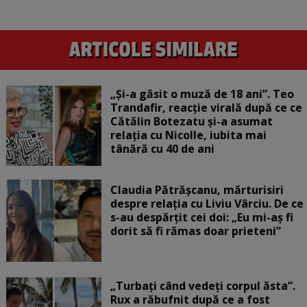
„Și-a găsit o muză de 18 ani”. Teo
Trandafir, reacție virală după ce ce
Cătălin Botezatu și-a asumat
relația cu Nicolle, iubita mai
tânără cu 40 de ani
Claudia Pătrășcanu, mărturisiri
despre relația cu Liviu Vârciu. De ce
s-au despărțit cei doi: „Eu mi-aș fi
dorit să fi rămas doar prieteni”
„Turbați când vedeți corpul ăsta”.
Rux a răbufnit după ce a fost