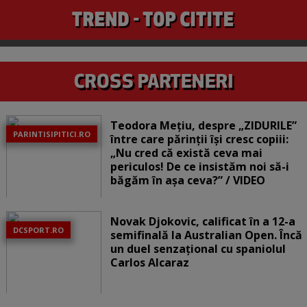
Teodora Mețiu, despre „ZIDURILE”
PARINTISIPITICI.RO
între care părinții își cresc copiii:
„Nu cred că există ceva mai
periculos! De ce insistăm noi să-i
băgăm în așa ceva?” / VIDEO
Novak Djokovic, calificat în a 12-a
DCSPORT.RO
semifinală la Australian Open. Încă
un duel senzațional cu spaniolul
Carlos Alcaraz