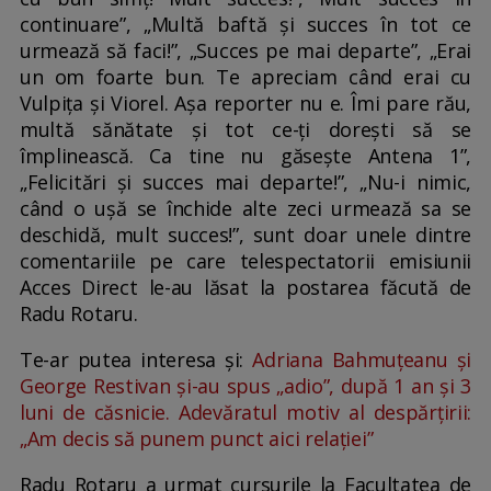
continuare”, „Multă baftă și succes în tot ce
urmează să faci!”, „Succes pe mai departe”, „Erai
un om foarte bun. Te apreciam când erai cu
Vulpița și Viorel. Așa reporter nu e. Îmi pare rău,
multă sănătate și tot ce-ți dorești să se
împlinească. Ca tine nu găsește Antena 1”,
„Felicitări și succes mai departe!”, „Nu-i nimic,
când o ușă se închide alte zeci urmează sa se
deschidă, mult succes!”, sunt doar unele dintre
comentariile pe care telespectatorii emisiunii
Acces Direct le-au lăsat la postarea făcută de
Radu Rotaru.
Te-ar putea interesa și:
Adriana Bahmuțeanu și
George Restivan și-au spus „adio”, după 1 an și 3
luni de căsnicie. Adevăratul motiv al despărțirii:
„Am decis să punem punct aici relației”
Radu Rotaru a urmat cursurile la Facultatea de