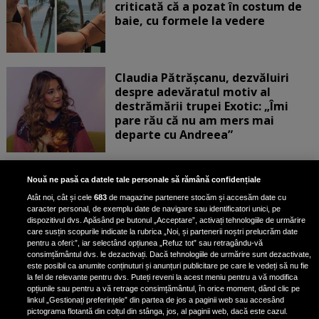
criticată că a pozat în costum de
baie, cu formele la vedere
Claudia Pătrășcanu, dezvăluiri
despre adevăratul motiv al
destrămării trupei Exotic: „Îmi
pare rău că nu am mers mai
departe cu Andreea”
Scene incredibile! Ilinca Vandici a
Nouă ne pasă ca datele tale personale să rămână confidențiale
pus mâna pe aparatul de
Atât noi, cât și cele
683
de magazine partenere stocăm și accesăm date cu
fotografiat al unui paparazzo și i l-
caracter personal, de exemplu date de navigare sau identificatori unici, pe
a aruncat la gunoi: „S-a dus la
dispozitivul dvs. Apăsând pe butonul „Acceptare”, activați tehnologiile de urmărire
poliție. Nu mai aveam aer”
care susțin scopurile indicate la rubrica „Noi, și partenerii noștri prelucrăm date
pentru a oferi:”, iar selectând opțiunea „Refuz tot” sau retragându-vă
consimțământul dvs. le dezactivați. Dacă tehnologiile de urmărire sunt dezactivate,
este posibil ca anumite conținuturi și anunțuri publicitare pe care le vedeți să nu fie
Oana Moșneagu, mărturisiri
la fel de relevante pentru dvs. Puteți reveni la acest meniu pentru a vă modifica
despre începutul relației cu Vlad
opțiunile sau pentru a vă retrage consimțământul, în orice moment, dând clic pe
linkul „Gestionați preferințele” din partea de jos a paginii web sau accesând
Gherman: „Eu am fost îngrozită de
pictograma flotantă din colțul din stânga, jos, al paginii web, dacă este cazul.