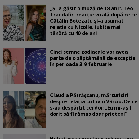
„Și-a găsit o muză de 18 ani”. Teo
Trandafir, reacție virală după ce ce
Cătălin Botezatu și-a asumat
relația cu Nicolle, iubita mai
tânără cu 40 de ani
Cinci semne zodiacale vor avea
parte de o săptămână de excepție
în perioada 3-9 februarie
Claudia Pătrășcanu, mărturisiri
despre relația cu Liviu Vârciu. De ce
s-au despărțit cei doi: „Eu mi-aș fi
dorit să fi rămas doar prieteni”
Hidratarea corectă: 5 boli pe care