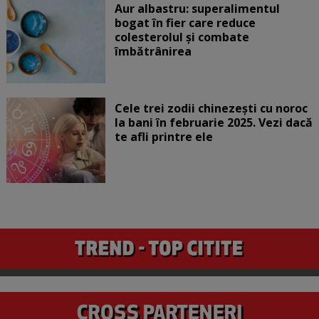
Aur albastru: superalimentul
bogat în fier care reduce
colesterolul și combate
îmbătrânirea
Cele trei zodii chinezești cu noroc
la bani în februarie 2025. Vezi dacă
te afli printre ele