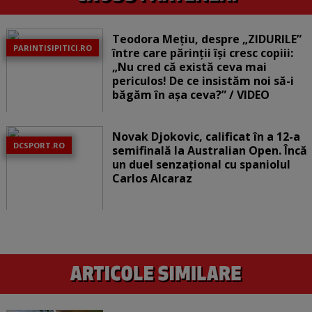
Teodora Mețiu, despre „ZIDURILE”
PARINTISIPITICI.RO
între care părinții își cresc copiii:
„Nu cred că există ceva mai
periculos! De ce insistăm noi să-i
băgăm în așa ceva?” / VIDEO
Novak Djokovic, calificat în a 12-a
DCSPORT.RO
semifinală la Australian Open. Încă
un duel senzațional cu spaniolul
Carlos Alcaraz