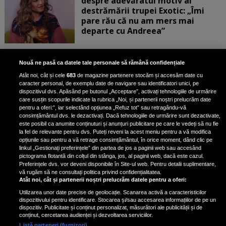
despre adevăratul motiv al
destrămării trupei Exotic: „Îmi
pare rău că nu am mers mai
departe cu Andreea”
Scene incredibile! Ilinca Vandici a
Nouă ne pasă ca datele tale personale să rămână confidențiale
pus mâna pe aparatul de
Atât noi, cât și cele
683
de magazine partenere stocăm și accesăm date cu
fotografiat al unui paparazzo și i l-
caracter personal, de exemplu date de navigare sau identificatori unici, pe
a aruncat la gunoi: „S-a dus la
dispozitivul dvs. Apăsând pe butonul „Acceptare”, activați tehnologiile de urmărire
poliție. Nu mai aveam aer”
care susțin scopurile indicate la rubrica „Noi, și partenerii noștri prelucrăm date
pentru a oferi:”, iar selectând opțiunea „Refuz tot” sau retragându-vă
consimțământul dvs. le dezactivați. Dacă tehnologiile de urmărire sunt dezactivate,
este posibil ca anumite conținuturi și anunțuri publicitare pe care le vedeți să nu fie
Oana Moșneagu, mărturisiri
la fel de relevante pentru dvs. Puteți reveni la acest meniu pentru a vă modifica
despre începutul relației cu Vlad
opțiunile sau pentru a vă retrage consimțământul, în orice moment, dând clic pe
linkul „Gestionați preferințele” din partea de jos a paginii web sau accesând
Gherman: „Eu am fost îngrozită de
pictograma flotantă din colțul din stânga, jos, al paginii web, dacă este cazul.
aceasta posibilă relație”
Preferințele dvs. vor deveni disponibile în Site-ul web. Pentru detalii suplimentare,
vă rugăm să ne consultați politica privind confidențialitatea.
Atât noi, cât și partenerii noștri prelucrăm datele pentru a oferi:
Utilizarea unor date precise de geolocație. Scanarea activă a caracteristicilor
dispozitivului pentru identificare. Stocarea și/sau accesarea informațiilor de pe un
dispozitiv. Publicitate și conținut personalizat, măsurători ale publicității și de
conținut, cercetarea audienței și dezvoltarea serviciilor.
Listă parteneri (furnizori)