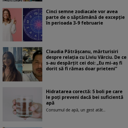
Cinci semne zodiacale vor avea
parte de o săptămână de excepție
în perioada 3-9 februarie
Claudia Pătrășcanu, mărturisiri
despre relația cu Liviu Vârciu. De ce
s-au despărțit cei doi: „Eu mi-aș fi
dorit să fi rămas doar prieteni”
Hidratarea corectă: 5 boli pe care
le poți preveni dacă bei suficientă
apă
Consumul de apă, un gest atât...