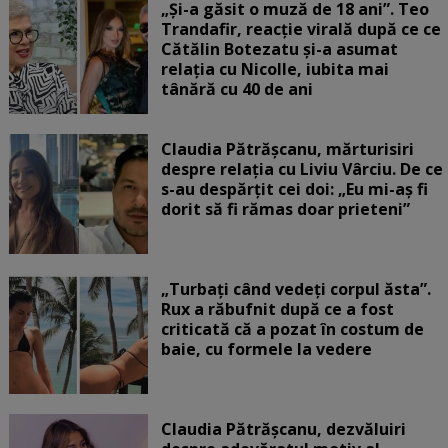
„Și-a găsit o muză de 18 ani”. Teo
Trandafir, reacție virală după ce ce
Cătălin Botezatu și-a asumat
relația cu Nicolle, iubita mai
tânără cu 40 de ani
Claudia Pătrășcanu, mărturisiri
despre relația cu Liviu Vârciu. De ce
s-au despărțit cei doi: „Eu mi-aș fi
dorit să fi rămas doar prieteni”
„Turbați când vedeți corpul ăsta”.
Rux a răbufnit după ce a fost
criticată că a pozat în costum de
baie, cu formele la vedere
Claudia Pătrășcanu, dezvăluiri