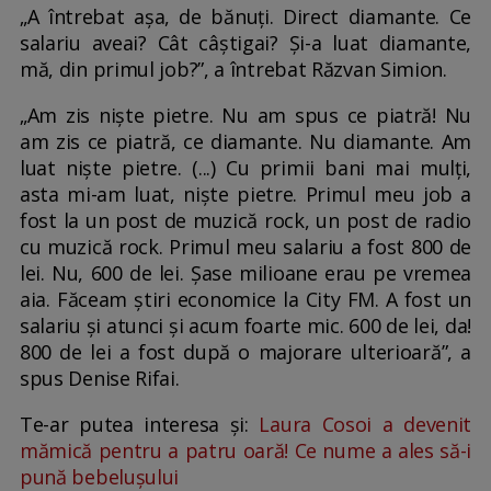
„A întrebat așa, de bănuți. Direct diamante. Ce
salariu aveai? Cât câștigai? Și-a luat diamante,
mă, din primul job?”, a întrebat Răzvan Simion.
„Am zis niște pietre. Nu am spus ce piatră! Nu
am zis ce piatră, ce diamante. Nu diamante. Am
luat niște pietre. (...) Cu primii bani mai mulți,
asta mi-am luat, niște pietre. Primul meu job a
fost la un post de muzică rock, un post de radio
cu muzică rock. Primul meu salariu a fost 800 de
lei. Nu, 600 de lei. Șase milioane erau pe vremea
aia. Făceam știri economice la City FM. A fost un
salariu și atunci și acum foarte mic. 600 de lei, da!
800 de lei a fost după o majorare ulterioară”, a
spus Denise Rifai.
Te-ar putea interesa și:
Laura Cosoi a devenit
mămică pentru a patru oară! Ce nume a ales să-i
pună bebelușului