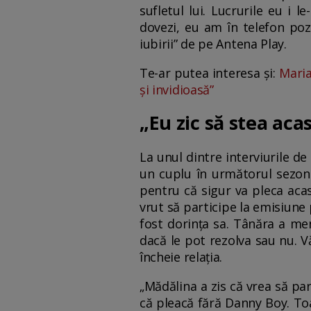
sufletul lui. Lucrurile eu i 
dovezi, eu am în telefon poze
iubirii” de pe Antena Play.
Te-ar putea interesa și:
Maria
și invidioasă”
„Eu zic să stea ac
La unul dintre interviurile d
un cuplu în următorul sezon a
pentru că sigur va pleca aca
vrut să participe la emisiune 
fost dorința sa. Tânăra a me
dacă le pot rezolva sau nu. Vă
încheie relația.
„Mădălina a zis că vrea să par
că pleacă fără Danny Boy. To