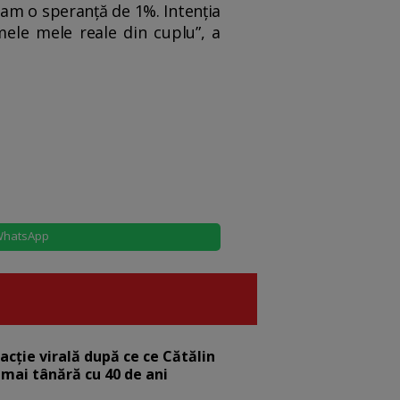
eam o speranță de 1%. Intenția
ele mele reale din cuplu”, a
hatsApp
eacție virală după ce ce Cătălin
 mai tânără cu 40 de ani