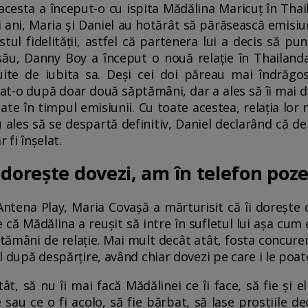
 acesta a început-o cu ispita Mădălina Maricuț în Thai
 ani, Maria și Daniel au hotărât să părăsească emisi
stul fidelității, astfel că partenera lui a decis să pun
ău, Danny Boy a început o nouă relație în Thailanda, 
uite de iubita sa. Deși cei doi păreau mai îndrăgos
lat-o după doar două săptămâni, dar a ales să îi mai de
te în timpul emisiunii. Cu toate acestea, relația lor 
u ales să se despartă definitiv, Daniel declarând că d
 fi înșelat.
 dorește dovezi, am în telefon poze
 Antena Play, Maria Covașă a mărturisit că îi dorește d
că Mădălina a reușit să intre în sufletul lui așa cum e
ămâni de relație. Mai mult decât atât, fosta concuren
iel după despărțire, având chiar dovezi pe care i le poa
tât, să nu îi mai facă Mădălinei ce îi face, să fie și 
 sau ce o fi acolo, să fie bărbat, să lase prostiile d