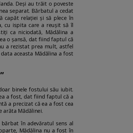
landa. Deși au trăit o poveste
unea separat. Bărbatul a cedat
ă capăt relației și să plece în
cu ispita care a reușit să îl
tiți ca niciodată, Mădălina a
a o șansă, dat fiind faptul că
nu a rezistat prea mult, astfel
e data aceasta Mădălina a fost
”
oar binele fostului său iubit.
a a fost, dat fiind faptul că a
tă a precizat că ea a fost cea
te arăta Mădălinei.
el bărbat în adevăratul sens al
eoparte, Mădălina nu a fost în