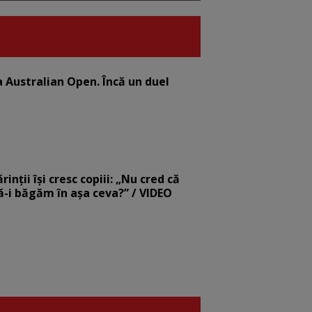
la Australian Open. Încă un duel
nții își cresc copiii: „Nu cred că
să-i băgăm în așa ceva?” / VIDEO