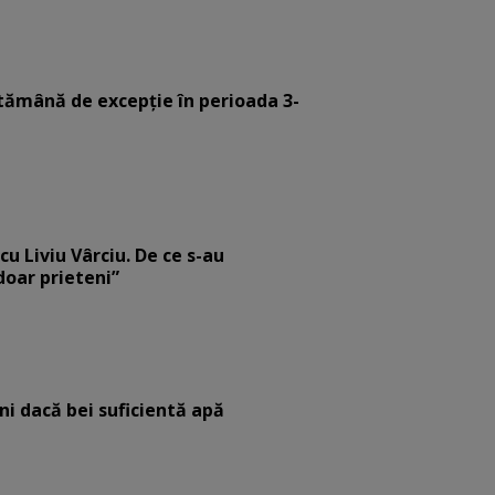
tămână de excepție în perioada 3-
cu Liviu Vârciu. De ce s-au
 doar prieteni”
eni dacă bei suficientă apă