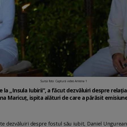
Sursă foto: Captură video Antena 1
a „Insula Iubirii”, a făcut dezvăluiri despre relația 
a Maricuț, ispita alături de care a părăsit emisiunea
te dezvăluiri despre fostul său iubit, Daniel Ungurea