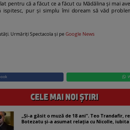
lat pentru că a făcut ce a făcut cu Mădălina și mai av
ispitesc, pur și simplu îmi doream să văd problem
utăți. Urmăriți Spectacola și pe
Google News
book
W
„Și-a găsit o muză de 18 ani”. Teo Trandafir, r
Botezatu și-a asumat relația cu Nicolle, iubita