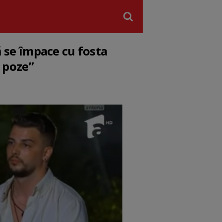
ă se împace cu fosta
n poze”