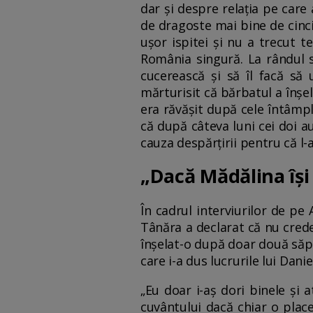
dar și despre relația pe care
de dragoste mai bine de cinci
ușor ispitei și nu a trecut te
România singură. La rândul s
cucerească și să îl facă să 
mărturisit că bărbatul a înșe
era răvășit după cele întâmpla
că după câteva luni cei doi a
cauza despărțirii pentru că l-ar
„Dacă Mădălina își
În cadrul interviurilor de pe
Tânăra a declarat că nu crede 
înșelat-o după doar două săpt
care i-a dus lucrurile lui Dan
„Eu doar i-aș dori binele și a
cuvântului dacă chiar o place