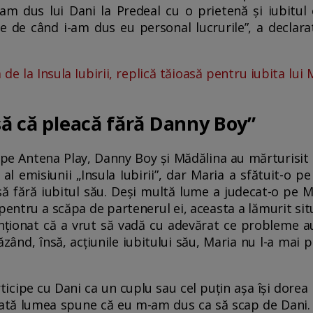
le-am dus lui Dani la Predeal cu o prietenă și iubitul
 de când i-am dus eu personal lucrurile”, a declarat 
 de la Insula Iubirii, replică tăioasă pentru iubita lui
asă că pleacă fără Danny Boy”
e pe Antena Play, Danny Boy și Mădălina au mărturisit 
l emisiunii „Insula Iubirii”, dar Maria a sfătuit-o pe
să fără iubitul său. Deși multă lume a judecat-o pe 
pentru a scăpa de partenerul ei, aceasta a lămurit situ
nționat că a vrut să vadă cu adevărat ce probleme au
zând, însă, acțiunile iubitului său, Maria nu l-a mai p
ticipe cu Dani ca un cuplu sau cel puțin așa își dorea
ată lumea spune că eu m-am dus ca să scap de Dani. 