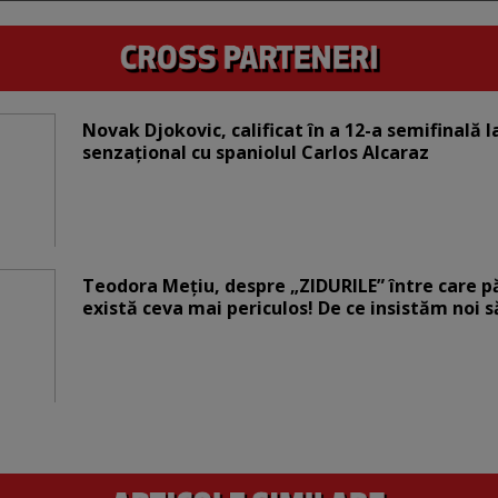
Novak Djokovic, calificat în a 12-a semifinală 
senzațional cu spaniolul Carlos Alcaraz
Teodora Mețiu, despre „ZIDURILE” între care pări
există ceva mai periculos! De ce insistăm noi 