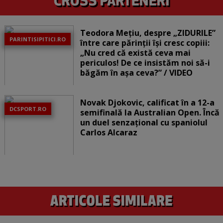
Teodora Mețiu, despre „ZIDURILE”
PARINTISIPITICI.RO
între care părinții își cresc copiii:
„Nu cred că există ceva mai
periculos! De ce insistăm noi să-i
băgăm în așa ceva?” / VIDEO
Novak Djokovic, calificat în a 12-a
DCSPORT.RO
semifinală la Australian Open. Încă
un duel senzațional cu spaniolul
Carlos Alcaraz