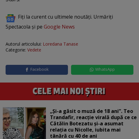
Fiți la curent cu ultimele noutăți. Urmăriți
Spectacola și pe
Google News
Autorul articolului:
Loredana Tanase
Categorie:
Vedete
Facebook
WhatsApp
„Și-a găsit o muză de 18 ani”. Teo
Trandafir, reacție virală după ce ce
Cătălin Botezatu și-a asumat
relația cu Nicolle, iubita mai
tânără cu 40 de ani