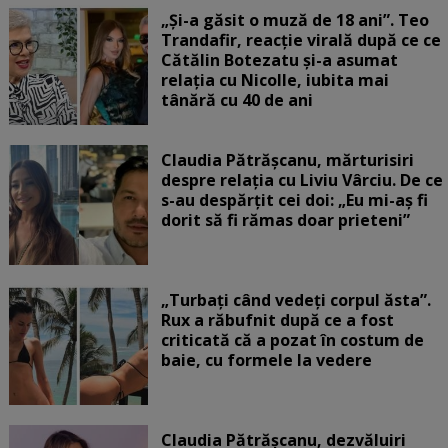
„Și-a găsit o muză de 18 ani”. Teo
Trandafir, reacție virală după ce ce
Cătălin Botezatu și-a asumat
relația cu Nicolle, iubita mai
tânără cu 40 de ani
Claudia Pătrășcanu, mărturisiri
despre relația cu Liviu Vârciu. De ce
s-au despărțit cei doi: „Eu mi-aș fi
dorit să fi rămas doar prieteni”
„Turbați când vedeți corpul ăsta”.
Rux a răbufnit după ce a fost
criticată că a pozat în costum de
baie, cu formele la vedere
Claudia Pătrășcanu, dezvăluiri