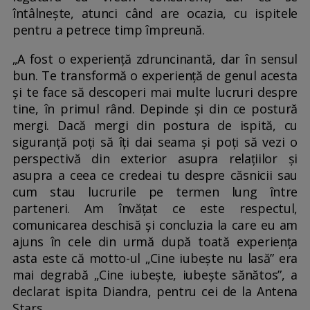
întâlnește, atunci când are ocazia, cu ispitele
pentru a petrece timp împreună.
„A fost o experiență zdruncinantă, dar în sensul
bun. Te transformă o experiență de genul acesta
și te face să descoperi mai multe lucruri despre
tine, în primul rând. Depinde și din ce postură
mergi. Dacă mergi din postura de ispită, cu
siguranță poți să îți dai seama și poți să vezi o
perspectivă din exterior asupra relațiilor și
asupra a ceea ce credeai tu despre căsnicii sau
cum stau lucrurile pe termen lung între
parteneri. Am învățat ce este respectul,
comunicarea deschisă și concluzia la care eu am
ajuns în cele din urmă după toată experiența
asta este că motto-ul „Cine iubește nu lasă” era
mai degrabă „Cine iubește, iubește sănătos”, a
declarat ispita Diandra, pentru cei de la Antena
Stars.