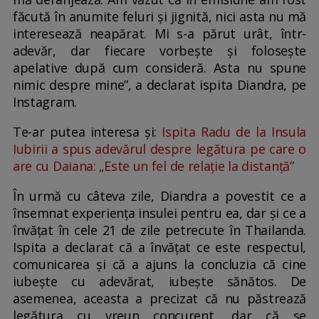
făcută în anumite feluri și jignită, nici asta nu mă
interesează neapărat. Mi s-a părut urât, într-
adevăr, dar fiecare vorbește și folosește
apelative după cum consideră. Asta nu spune
nimic despre mine”, a declarat ispita Diandra, pe
Instagram.
Te-ar putea interesa și:
Ispita Radu de la Insula
Iubirii a spus adevărul despre legătura pe care o
are cu Daiana: „Este un fel de relație la distanță”
În urmă cu câteva zile, Diandra a povestit ce a
însemnat experiența insulei pentru ea, dar și ce a
învățat în cele 21 de zile petrecute în Thailanda.
Ispita a declarat că a învățat ce este respectul,
comunicarea și că a ajuns la concluzia că cine
iubește cu adevărat, iubește sănătos. De
asemenea, aceasta a precizat că nu păstrează
legătura cu vreun concurent, dar că se