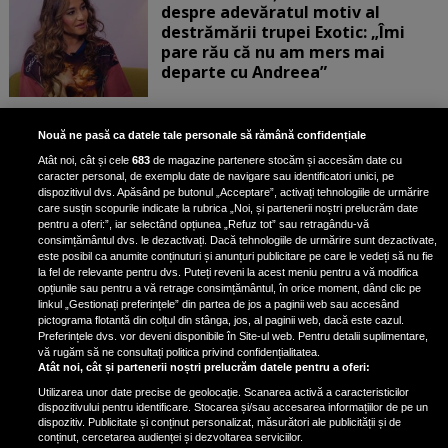
despre adevăratul motiv al
destrămării trupei Exotic: „Îmi
pare rău că nu am mers mai
departe cu Andreea”
Scene incredibile! Ilinca Vandici a
Nouă ne pasă ca datele tale personale să rămână confidențiale
pus mâna pe aparatul de
Atât noi, cât și cele
683
de magazine partenere stocăm și accesăm date cu
fotografiat al unui paparazzo și i l-
caracter personal, de exemplu date de navigare sau identificatori unici, pe
a aruncat la gunoi: „S-a dus la
dispozitivul dvs. Apăsând pe butonul „Acceptare”, activați tehnologiile de urmărire
poliție. Nu mai aveam aer”
care susțin scopurile indicate la rubrica „Noi, și partenerii noștri prelucrăm date
pentru a oferi:”, iar selectând opțiunea „Refuz tot” sau retragându-vă
consimțământul dvs. le dezactivați. Dacă tehnologiile de urmărire sunt dezactivate,
este posibil ca anumite conținuturi și anunțuri publicitare pe care le vedeți să nu fie
Oana Moșneagu, mărturisiri
la fel de relevante pentru dvs. Puteți reveni la acest meniu pentru a vă modifica
despre începutul relației cu Vlad
opțiunile sau pentru a vă retrage consimțământul, în orice moment, dând clic pe
linkul „Gestionați preferințele” din partea de jos a paginii web sau accesând
Gherman: „Eu am fost îngrozită de
pictograma flotantă din colțul din stânga, jos, al paginii web, dacă este cazul.
aceasta posibilă relație”
Preferințele dvs. vor deveni disponibile în Site-ul web. Pentru detalii suplimentare,
vă rugăm să ne consultați politica privind confidențialitatea.
Atât noi, cât și partenerii noștri prelucrăm datele pentru a oferi:
Utilizarea unor date precise de geolocație. Scanarea activă a caracteristicilor
dispozitivului pentru identificare. Stocarea și/sau accesarea informațiilor de pe un
dispozitiv. Publicitate și conținut personalizat, măsurători ale publicității și de
conținut, cercetarea audienței și dezvoltarea serviciilor.