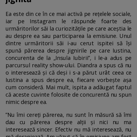
Ea este din ce în ce mai activă pe rețelele sociale,
iar pe Instagram le răspunde foarte des
urmăritorilor săi la curiozitățile pe care aceștia le
au despre ea sau participarea la emisiune. Unul
dintre urmăritorii săi i-au cerut ispitei să își
spună părerea despre jignirile pe care Iustina,
concurenta de la „Insula Iubirii”, i le-a adus pe
parcursul reality show-ului. Diandra a spus că nu
o interesează și că deși i s-a părut urât ceea ce
Iustina a spus despre ea, fiecare vorbește așa
cum consideră. Mai mult, ispita a adăugat faptul
că aceste cuvinte folosite de concurentă nu spun
nimic despre ea.
”Nu îmi cereți părerea, nu sunt în măsură să îmi
dau cu părerea despre alții și nici nu ma
interesează sincer. Efectiv nu mă interesează, nu
mă deranjează. Am văzut că în emisiune am fost