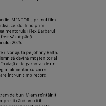
omediei MENTORII, primul film
ea, cei doi fiind primii
elea mentorului Flex Barbarul
i fost văzut până
anului 2025.
e îl vor ajuta pe Johnny Baltă,
e demn să devină moștenitor al
 în viață este garantat de un
regim alimentar cu carne
oare într-un timp record.
xtrem de bun. M-am reîntâlnit
impresii când am citit