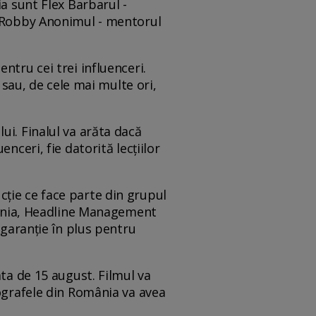
a sunt Flex Barbarul -
i Robby Anonimul - mentorul
ntru cei trei influenceri.
 sau, de cele mai multe ori,
ui. Finalul va arăta dacă
nceri, fie datorită lecțiilor
ție ce face parte din grupul
ânia, Headline Management
 garanție în plus pentru
ata de 15 august. Filmul va
tografele din România va avea