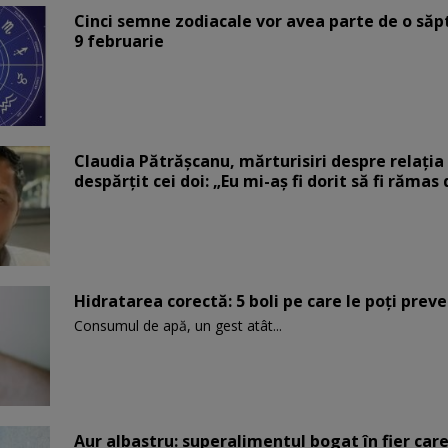
Cinci semne zodiacale vor avea parte de o săp
9 februarie
Claudia Pătrășcanu, mărturisiri despre relația 
despărțit cei doi: „Eu mi-aș fi dorit să fi rămas
Hidratarea corectă: 5 boli pe care le poți prev
Consumul de apă, un gest atât...
Aur albastru: superalimentul bogat în fier car