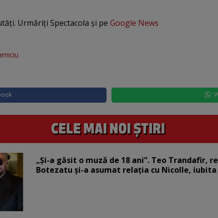
utăți. Urmăriți Spectacola și pe
Google News
amiciu
book
W
„Și-a găsit o muză de 18 ani”. Teo Trandafir, r
Botezatu și-a asumat relația cu Nicolle, iubita