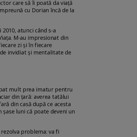
ctor care să îi poată da viață
 împreună cu Dorian încă de la
i 2010, atunci când s-a
 Viața. M-au impresionat din
care zi și în fiecare
 de invidiat și mentalitate de
rbat mult prea imatur pentru
iar din țară: averea tatălui
afară din casă după ce acesta
m șase luni că poate deveni un
 rezolva problema: va fi