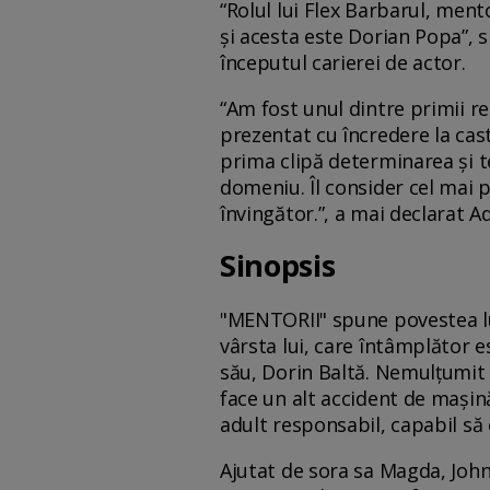
“Rolul lui Flex Barbarul, ment
și acesta este Dorian Popa”, s
începutul carierei de actor.
“Am fost unul dintre primii re
prezentat cu încredere la cas
prima clipă determinarea și te
domeniu. Îl consider cel mai po
învingător.”, a mai declarat A
Sinopsis
"MENTORII" spune povestea lu
vârsta lui, care întâmplător e
său, Dorin Baltă. Nemulțumit d
face un alt accident de mașin
adult responsabil, capabil să 
Ajutat de sora sa Magda, Johnn