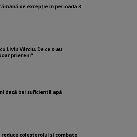
tămână de excepție în perioada 3-
cu Liviu Vârciu. De ce s-au
 doar prieteni”
eni dacă bei suficientă apă
e reduce colesterolul și combate