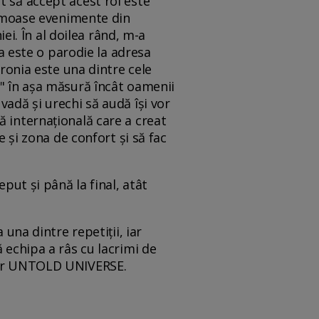
t să accept acest rol este
frumoase evenimente din
i. În al doilea rând, m-a
ta este o parodie la adresa
ironia este una dintre cele
o" în așa măsură încât oamenii
vadă și urechi să audă își vor
ă internațională care a creat
e și zona de confort și să fac
put și până la final, atât
 una dintre repetiții, iar
 echipa a râs cu lacrimi de
nder UNTOLD UNIVERSE.