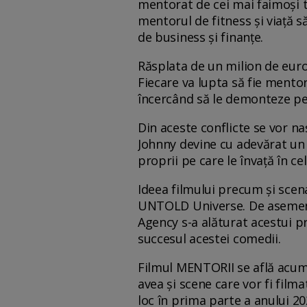
mentorat de cei mai faimoși tr
mentorul de fitness și viață 
de business și finanțe.
Răsplata de un milion de euro 
Fiecare va lupta să fie mentor
încercând să le demonteze pe 
Din aceste conflicte se vor n
Johnny devine cu adevărat un o
proprii pe care le învață în cel
Ideea filmului precum și scen
UNTOLD Universe. De asemen
Agency s-a alăturat acestui pr
succesul acestei comedii.
Filmul MENTORII se află acum î
avea și scene care vor fi fil
loc în prima parte a anului 20