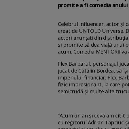
promite a fi comedia anului
Celebrul influencer, actor și
creat de UNTOLD Universe. Dor
actori anunțați din distribuți
și promite să dea viață unui p
acum. Comedia MENTORII va aj
Flex Barbarul, personajul juca
jucat de Cătălin Bordea, să îș
imperiului financiar. Flex Bar
fizic impresionant, la care p
semicrudă și multe alte trucu
“Acum un an și ceva am citit 
cu regizorul Adrian Tapciuc și