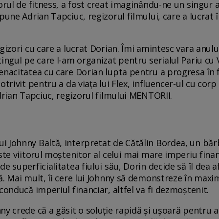
orul de fitness, a fost creat imaginându-ne un singur a
pune Adrian Tapciuc, regizorul filmului, care a lucrat
gizori cu care a lucrat Dorian. Îmi amintesc vara anulu
tingul pe care l-am organizat pentru serialul Pariu cu
nacitatea cu care Dorian lupta pentru a progresa în fie
trivit pentru a da viața lui Flex, influencer-ul cu corp
drian Tapciuc, regizorul filmului MENTORII.
i Johnny Baltă, interpretat de Cătălin Bordea, un bă
ste viitorul moștenitor al celui mai mare imperiu financ
e superficialitatea fiului său, Dorin decide să îl dea 
ă. Mai mult, îi cere lui Johnny să demonstreze în maxi
conducă imperiul financiar, altfel va fi dezmoștenit.
y crede că a găsit o soluție rapidă și ușoară pentru a