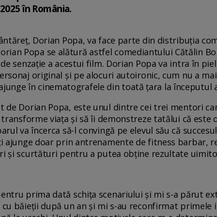
 2025 în România.
 cântăreț, Dorian Popa, va face parte din distribuția c
ian Popa se alătură astfel comediantului Cătălin Bord
a de senzație a acestui film. Dorian Popa va intra în pi
ersonaj original și pe alocuri autoironic, cum nu a ma
unge în cinematografele din toată țara la începutul 
t de Dorian Popa, este unul dintre cei trei mentori car
i transforme viața și să îi demonstreze tatălui că est
barul va încerca să-l convingă pe elevul său că succesul
oți ajunge doar prin antrenamente de fitness barbar, 
ri și scurtături pentru a putea obține rezultate uimit
pentru prima dată schița scenariului și mi s-a părut e
 cu băieții după un an și mi s-au reconfirmat primele 