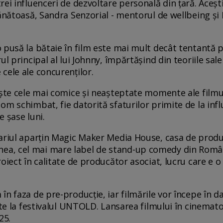
ei influenceri de dezvoltare personală din țară. Acești
sănătoasă, Sandra Senzorial - mentorul de wellbeing ș
pusă la bătaie în film este mai mult decât tentantă pe
ul principal al lui Johnny, împărtășind din teoriile sale
cele ale concurenților.
aște cele mai comice și neașteptate momente ale filmul
m schimbat, fie datorită sfaturilor primite de la influe
e șase luni.
ariul aparțin Magic Maker Media House, casa de produc
ea, cel mai mare label de stand-up comedy din Rom
oiect în calitate de producător asociat, lucru care e o
n faza de pre-producție, iar filmările vor începe în d
mate la festivalul UNTOLD. Lansarea filmului în cinema
25.