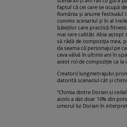
scenariul și am râs cu gură p
faptul că cei care se ocupă de
România și anume festivalul U
convins scenariul și în al trei
băieților care practică fitnes
mai rare calități. Abia aștep
să râdă de compoziția mea, pen
da seama că personajul pe car
ceva vâlvă în ultimii ani în sp
acest rol de compoziție ca la 
Creatorii lungmetrajului promi
datorită scenariul cât și chimi
“Chimia dintre Dorian și ceilal
acolo a dat doar 10% din poten
umorul lui Dorian în interpr