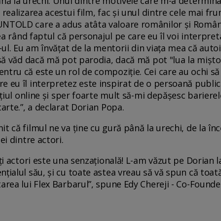
ână la urechi. Unul dintre motivele care m-a determina
 realizarea acestui film, fac și unul dintre cele mai 
NTOLD care a adus atâta valoare românilor și Românie
lea rând faptul că personajul pe care eu îl voi interpre
s-ul. Eu am învățat de la mentorii din viața mea că auto
t să văd dacă mă pot parodia, dacă mă pot "lua la mișt
tru că este un rol de compoziție. Cei care au ochi să 
e eu îl interpretez este inspirat de o persoană public
ațiul online și sper foarte mult să-mi depășesc barierel
carte.”, a declarat Dorian Popa.
t că filmul ne va ține cu gură până la urechi, de la înce
ei dintre actori.
ți actori este una senzațională! L-am văzut pe Dorian la
țialul său, și cu toate astea vreau să vă spun că toată
etarea lui Flex Barbarul”, spune Edy Chereji - Co-Fou