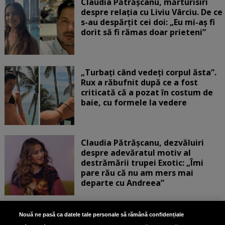
Claudia Pătrășcanu, mărturisiri
despre relația cu Liviu Vârciu. De ce
s-au despărțit cei doi: „Eu mi-aș fi
dorit să fi rămas doar prieteni”
„Turbați când vedeți corpul ăsta”.
Rux a răbufnit după ce a fost
criticată că a pozat în costum de
baie, cu formele la vedere
Claudia Pătrășcanu, dezvăluiri
despre adevăratul motiv al
destrămării trupei Exotic: „Îmi
pare rău că nu am mers mai
departe cu Andreea”
Scene incredibile! Ilinca Vandici a
Nouă ne pasă ca datele tale personale să rămână confidențiale
pus mâna pe aparatul de