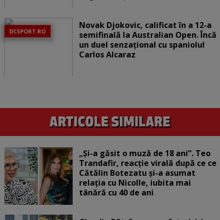
Novak Djokovic, calificat în a 12-a
DCSPORT.RO
semifinală la Australian Open. Încă
un duel senzațional cu spaniolul
Carlos Alcaraz
„Și-a găsit o muză de 18 ani”. Teo
Trandafir, reacție virală după ce ce
Cătălin Botezatu și-a asumat
relația cu Nicolle, iubita mai
tânără cu 40 de ani