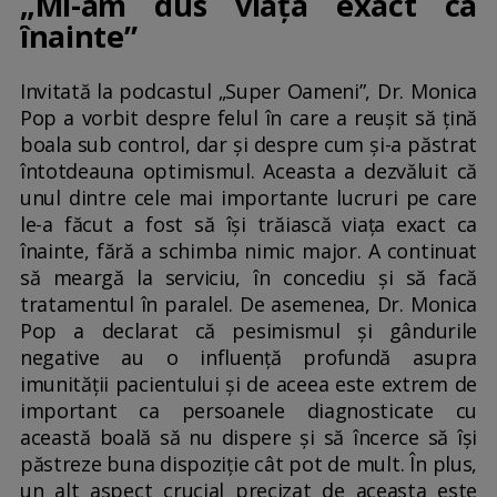
„Mi-am dus viața exact ca
înainte”
Invitată la podcastul „Super Oameni”, Dr. Monica
Pop a vorbit despre felul în care a reușit să țină
boala sub control, dar și despre cum și-a păstrat
întotdeauna optimismul. Aceasta a dezvăluit că
unul dintre cele mai importante lucruri pe care
le-a făcut a fost să își trăiască viața exact ca
înainte, fără a schimba nimic major. A continuat
să meargă la serviciu, în concediu și să facă
tratamentul în paralel. De asemenea, Dr. Monica
Pop a declarat că pesimismul și gândurile
negative au o influență profundă asupra
imunității pacientului și de aceea este extrem de
important ca persoanele diagnosticate cu
această boală să nu dispere și să încerce să își
păstreze buna dispoziție cât pot de mult. În plus,
un alt aspect crucial precizat de aceasta este