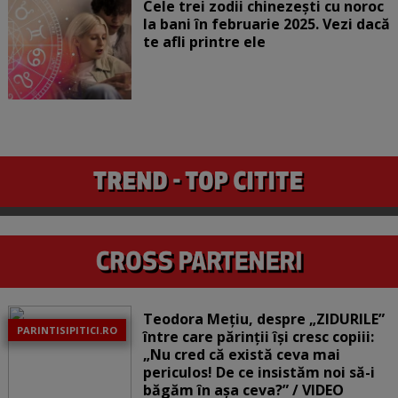
Cele trei zodii chinezești cu noroc
la bani în februarie 2025. Vezi dacă
te afli printre ele
Teodora Mețiu, despre „ZIDURILE”
PARINTISIPITICI.RO
între care părinții își cresc copiii:
„Nu cred că există ceva mai
periculos! De ce insistăm noi să-i
băgăm în așa ceva?” / VIDEO