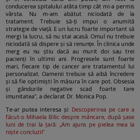
conducerea spitalului atâta timp cât mi-a permis
vârsta. Nu m-am abătut niciodată de la
tratament. Trebuie să-ți impui o anumită
strategie de viață. E un lucru foarte important să
mergi la lucru, să nu stai acasă. Omul nu trebuie
niciodată să dispere și să renunțe. În clinica unde
merg eu nu știu dacă au murit doi sau trei
pacienți în ultimii ani. Progresele sunt foarte
mari, fiecare tip de cancer are tratamentul lui
personalizat. Oamenii trebuie să aibă încredere
și să fie optimiști în măsura în care pot. Obsesia
și gândurile negative scad foarte tare
imunitatea”, a declarat Dr. Monica Pop.
Te-ar putea interesa și:
Descoperirea pe care a
făcut-o Mihaela Bilic despre mâncare, după șase
luni de trai la țară: „Am ajuns pe pielea mea la
niște concluzii”