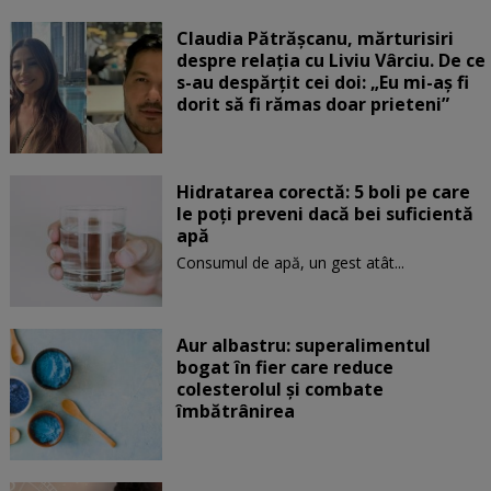
Claudia Pătrășcanu, mărturisiri
despre relația cu Liviu Vârciu. De ce
s-au despărțit cei doi: „Eu mi-aș fi
dorit să fi rămas doar prieteni”
Hidratarea corectă: 5 boli pe care
le poți preveni dacă bei suficientă
apă
Consumul de apă, un gest atât...
Aur albastru: superalimentul
bogat în fier care reduce
colesterolul și combate
îmbătrânirea