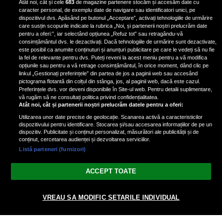
Atât noi, cât și cele
683
de magazine partenere stocăm și accesăm date cu
fotografiat al unui paparazzo și i l-
caracter personal, de exemplu date de navigare sau identificatori unici, pe
a aruncat la gunoi: „S-a dus la
dispozitivul dvs. Apăsând pe butonul „Acceptare”, activați tehnologiile de urmărire
poliție. Nu mai aveam aer”
care susțin scopurile indicate la rubrica „Noi, și partenerii noștri prelucrăm date
pentru a oferi:”, iar selectând opțiunea „Refuz tot” sau retragându-vă
consimțământul dvs. le dezactivați. Dacă tehnologiile de urmărire sunt dezactivate,
este posibil ca anumite conținuturi și anunțuri publicitare pe care le vedeți să nu fie
Oana Moșneagu, mărturisiri
la fel de relevante pentru dvs. Puteți reveni la acest meniu pentru a vă modifica
despre începutul relației cu Vlad
opțiunile sau pentru a vă retrage consimțământul, în orice moment, dând clic pe
linkul „Gestionați preferințele” din partea de jos a paginii web sau accesând
Gherman: „Eu am fost îngrozită de
pictograma flotantă din colțul din stânga, jos, al paginii web, dacă este cazul.
aceasta posibilă relație”
Preferințele dvs. vor deveni disponibile în Site-ul web. Pentru detalii suplimentare,
vă rugăm să ne consultați politica privind confidențialitatea.
Atât noi, cât și partenerii noștri prelucrăm datele pentru a oferi:
Utilizarea unor date precise de geolocație. Scanarea activă a caracteristicilor
dispozitivului pentru identificare. Stocarea și/sau accesarea informațiilor de pe un
dispozitiv. Publicitate și conținut personalizat, măsurători ale publicității și de
conținut, cercetarea audienței și dezvoltarea serviciilor.
Listă parteneri (furnizori)
Vezi varianta Desktop
ACCEPT TOATE
Politica de confidențialitate
Politica cookies
Gestionați preferințele
|
|
© 2026 spectacola.ro | Toate drepturile rezervate.
VREAU SA MODIFIC SETARILE INDIVIDUAL
nxt.196