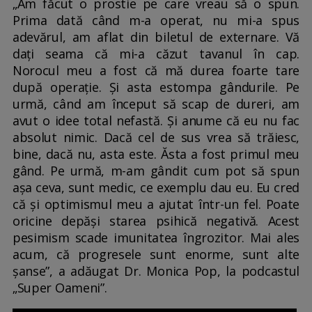
„Am făcut o prostie pe care vreau să o spun.
Prima dată când m-a operat, nu mi-a spus
adevărul, am aflat din biletul de externare. Vă
dați seama că mi-a căzut tavanul în cap.
Norocul meu a fost că mă durea foarte tare
după operație. Și asta estompa gândurile. Pe
urmă, când am început să scap de dureri, am
avut o idee total nefastă. Și anume că eu nu fac
absolut nimic. Dacă cel de sus vrea să trăiesc,
bine, dacă nu, asta este. Ăsta a fost primul meu
gând. Pe urmă, m-am gândit cum pot să spun
așa ceva, sunt medic, ce exemplu dau eu. Eu cred
că și optimismul meu a ajutat într-un fel. Poate
oricine depăși starea psihică negativă. Acest
pesimism scade imunitatea îngrozitor. Mai ales
acum, că progresele sunt enorme, sunt alte
șanse”, a adăugat Dr. Monica Pop, la podcastul
„Super Oameni”.