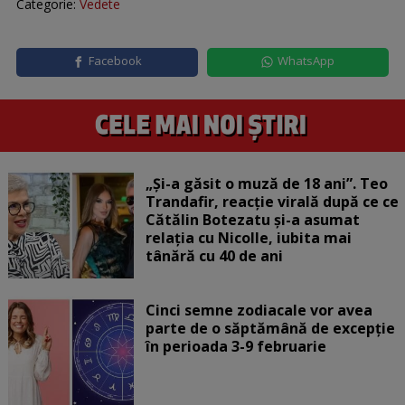
Categorie:
Vedete
Facebook
WhatsApp
„Și-a găsit o muză de 18 ani”. Teo
Trandafir, reacție virală după ce ce
Cătălin Botezatu și-a asumat
relația cu Nicolle, iubita mai
tânără cu 40 de ani
Cinci semne zodiacale vor avea
parte de o săptămână de excepție
în perioada 3-9 februarie