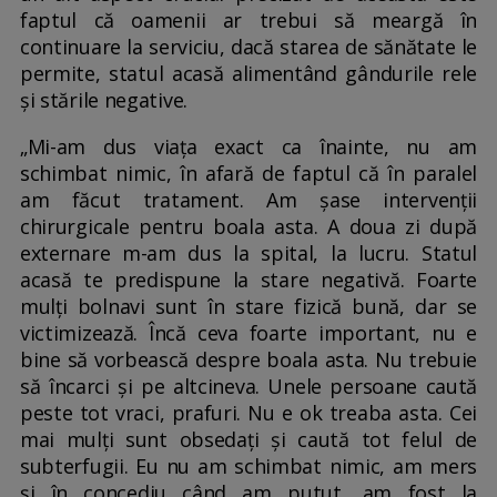
faptul că oamenii ar trebui să meargă în
continuare la serviciu, dacă starea de sănătate le
permite, statul acasă alimentând gândurile rele
și stările negative.
„Mi-am dus viața exact ca înainte, nu am
schimbat nimic, în afară de faptul că în paralel
am făcut tratament. Am șase intervenții
chirurgicale pentru boala asta. A doua zi după
externare m-am dus la spital, la lucru. Statul
acasă te predispune la stare negativă. Foarte
mulți bolnavi sunt în stare fizică bună, dar se
victimizează. Încă ceva foarte important, nu e
bine să vorbească despre boala asta. Nu trebuie
să încarci și pe altcineva. Unele persoane caută
peste tot vraci, prafuri. Nu e ok treaba asta. Cei
mai mulți sunt obsedați și caută tot felul de
subterfugii. Eu nu am schimbat nimic, am mers
și în concediu când am putut, am fost la