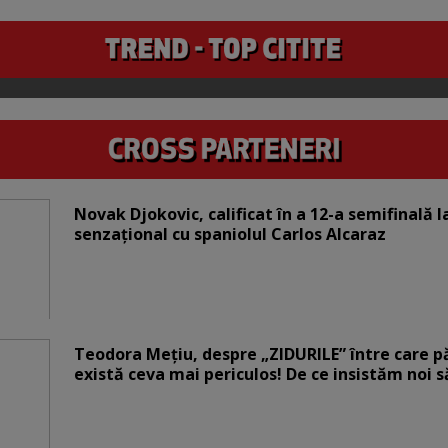
Novak Djokovic, calificat în a 12-a semifinală 
senzațional cu spaniolul Carlos Alcaraz
Teodora Mețiu, despre „ZIDURILE” între care pări
există ceva mai periculos! De ce insistăm noi 