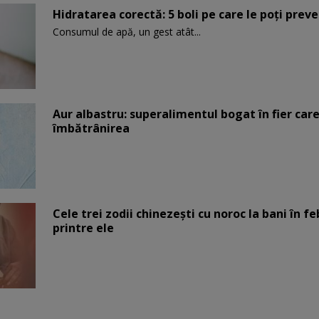
Hidratarea corectă: 5 boli pe care le poți prev
Consumul de apă, un gest atât...
Aur albastru: superalimentul bogat în fier car
îmbătrânirea
Cele trei zodii chinezești cu noroc la bani în fe
printre ele