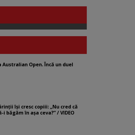
la Australian Open. Încă un duel
nții își cresc copiii: „Nu cred că
să-i băgăm în așa ceva?” / VIDEO