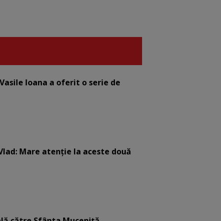
asile Ioana a oferit o serie de
Vlad: Mare atenție la aceste două
lă către Sfânta Muceniță