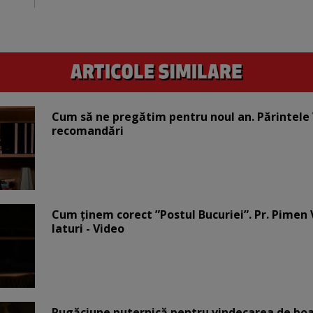
Cum să ne pregătim pentru noul an. Părintele V
recomandări
Cum ținem corect ”Postul Bucuriei”. Pr. Pimen 
laturi - Video
Rugăciune puternică pentru vindecarea de boa