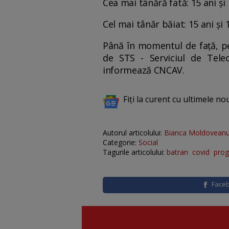
Cea mai tânără fată: 15 ani și 
Cel mai tânăr băiat: 15 ani și 
Până în momentul de față, p
de STS - Serviciul de Tele
informează CNCAV.
Fiți la curent cu ultimele no
Autorul articolului:
Bianca Moldovean
Categorie:
Social
Tagurile articolului:
batran
covid
pro
Face