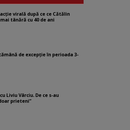
eacție virală după ce ce Cătălin
 mai tânără cu 40 de ani
tămână de excepție în perioada 3-
cu Liviu Vârciu. De ce s-au
 doar prieteni”