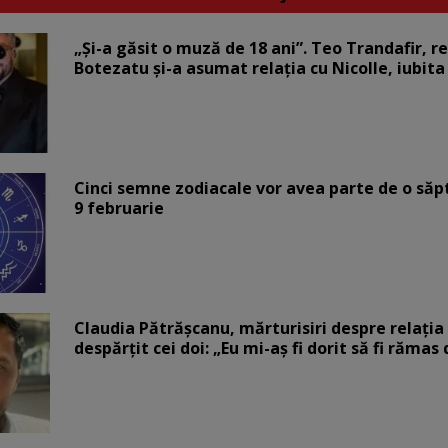
„Și-a găsit o muză de 18 ani”. Teo Trandafir, r
Botezatu și-a asumat relația cu Nicolle, iubita
Cinci semne zodiacale vor avea parte de o săp
9 februarie
Claudia Pătrășcanu, mărturisiri despre relația 
despărțit cei doi: „Eu mi-aș fi dorit să fi rămas