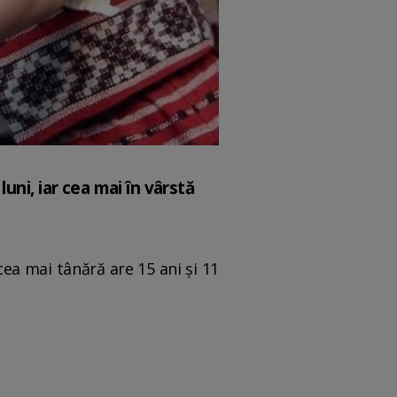
uni, iar cea mai în vârstă
ea mai tânără are 15 ani și 11