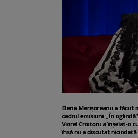
Elena Merișoreanu a făcut mă
cadrul emisiunii „În oglindă
Viorel Croitoru a înșelat-o 
însă nu a discutat niciodată