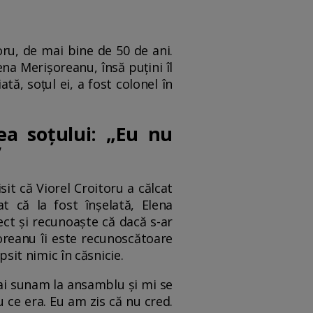
oru, de mai bine de 50 de ani.
na Merișoreanu, însă puțini îl
ă, soțul ei, a fost colonel în
ea soțului: „Eu nu
”
sit că Viorel Croitoru a călcat
at că la fost înșelată, Elena
ect și recunoaște că dacă s-ar
șoreanu îi este recunoscătoare
psit nimic în căsnicie.
mai sunam la ansamblu și mi se
 ce era. Eu am zis că nu cred.