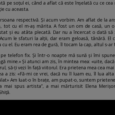
tă pe soțul ei, când a aflat că este înșelată cu ce ce
ie cu aceasta.
oana respectivă. Și acum vorbim. Am aflat de la ansa
, tot cu el m-aș mărita. A fost un om de casă, un o
at și eu atâta plecată. Dar nu a încercat o dată să 
Acum le sfaturi la alții, dar eram geloasă, tânără. El
u el. Eu eram rea de gură, îl tocam la cap, altul s-ar f
pe telefon fix. Și într-o noapte mă sună și îmi spune
ngă mine.» Și atunci am zis, în mintea mea: «uite, dac
erul, să-ți vezi în față viitorul. Era prietena mea cea m
ea a zis: «Fă-mi ce vrei, dacă nu îl luam eu, îl lua alta 
ălat» Am luat-o în brațe, am pupat-o, suntem prietene 
a mai spus artista”, a mai mărturisit Elena Merișor
hiță.