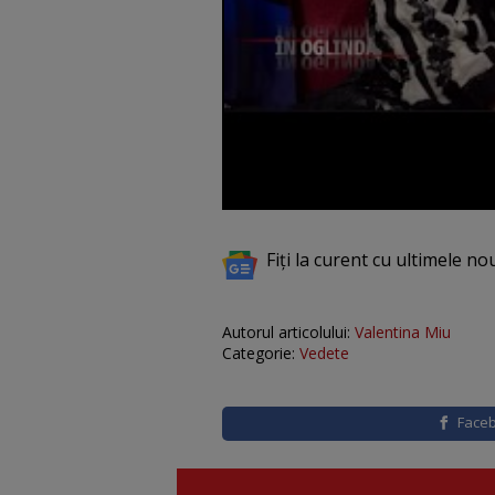
Fiți la curent cu ultimele no
Autorul articolului:
Valentina Miu
Categorie:
Vedete
Face