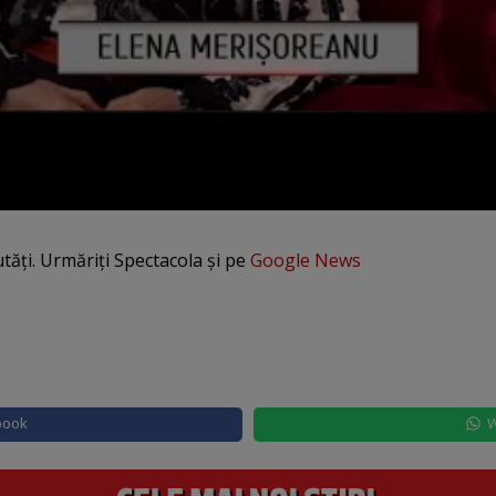
utăți. Urmăriți Spectacola și pe
Google News
book
W