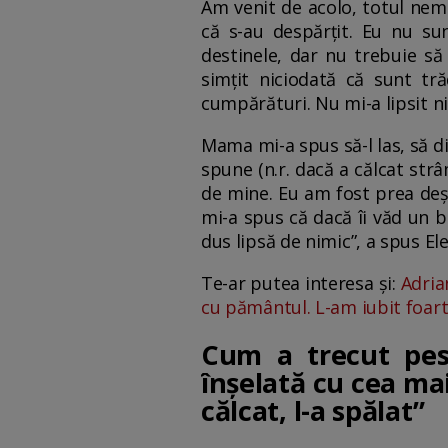
Am venit de acolo, totul nem
că s-au despărțit. Eu nu su
destinele, dar nu trebuie să
simțit niciodată că sunt t
cumpărături. Nu mi-a lipsit ni
Mama mi-a spus să-l las, să div
spune (n.r. dacă a călcat strâ
de mine. Eu am fost prea deș
mi-a spus că dacă îi văd un b
dus lipsă de nimic”, a spus El
Te-ar putea interesa și:
Adria
cu pământul. L-am iubit foar
Cum a trecut pest
înșelată cu cea mai
călcat, l-a spălat”