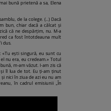
a mai bună prietenă a sa, Elena
mblu, de la colege. (...) Dacă
m bun, chiar dacă a călcat și
zică că ne despărțim, nu. M-a
 cred ca fost întotdeauna mult
i dus.
: «Tu ești singură, eu sunt cu
ă el nu era, eu credeam.» Totul
ai bună, m-am văzut. I-am zis că
și îl lua de tot. Eu ți-am ținut
și nici în ziua de azi eu nu am
eanu, în cadrul emisiunii „În