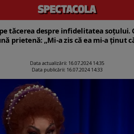
e tăcerea despre infidelitatea soțului. 
ă prietenă: „Mi-a zis că ea mi-a ținut căs
Data actualizării:
16.07.2024 14:35
Data publicării:
16.07.2024 14:33