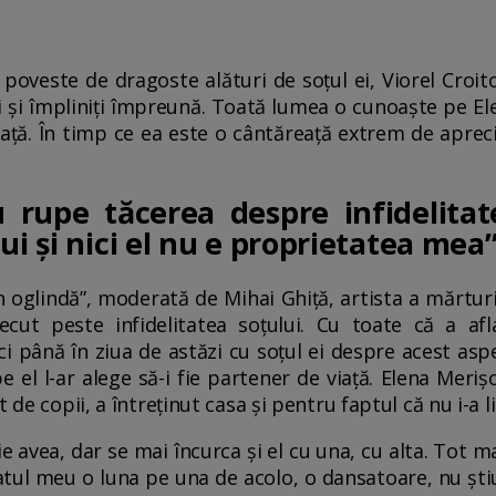
poveste de dragoste alături de soțul ei, Viorel Croit
ți și împliniți împreună. Toată lumea o cunoaște pe Ele
ață. În timp ce ea este o cântăreață extrem de apreciat
 rupe tăcerea despre infidelitat
ui și nici el nu e proprietatea mea
În oglindă”, moderată de Mihai Ghiță, artista a mărturi
ecut peste infidelitatea soțului. Cu toate că a afl
i până în ziua de astăzi cu soțul ei despre acest asp
e el l-ar alege să-i fie partener de viață. Elena Meri
 de copii, a întreținut casa și pentru faptul că nu i-a li
ie avea, dar se mai încurca și el cu una, cu alta. Tot 
tul meu o luna pe una de acolo, o dansatoare, nu știu