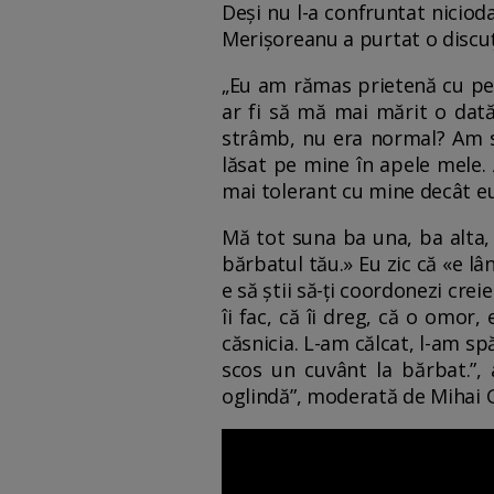
Deși nu l-a confruntat nicioda
Merișoreanu a purtat o discuț
„Eu am rămas prietenă cu pers
ar fi să mă mai mărit o dată
strâmb, nu era normal? Am st
lăsat pe mine în apele mele. 
mai tolerant cu mine decât eu c
Mă tot suna ba una, ba alta, 
bărbatul tău.» Eu zic că «e lâ
e să știi să-ți coordonezi crei
îi fac, că îi dreg, că o omor, 
căsnicia. L-am călcat, l-am sp
scos un cuvânt la bărbat.”, 
oglindă”, moderată de Mihai G