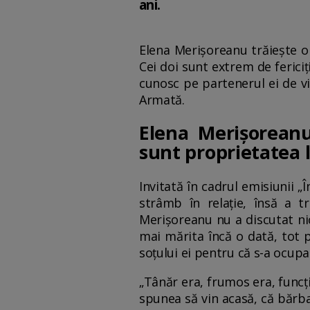
ani.
Elena Merișoreanu trăiește o 
Cei doi sunt extrem de ferici
cunosc pe partenerul ei de vi
Armată.
Elena Merișoreanu
sunt proprietatea l
Invitată în cadrul emisiunii „
strâmb în relație, însă a tr
Merișoreanu nu a discutat nic
mai mărita încă o dată, tot p
soțului ei pentru că s-a ocupat
„Tânăr era, frumos era, funcț
spunea să vin acasă, că bărba