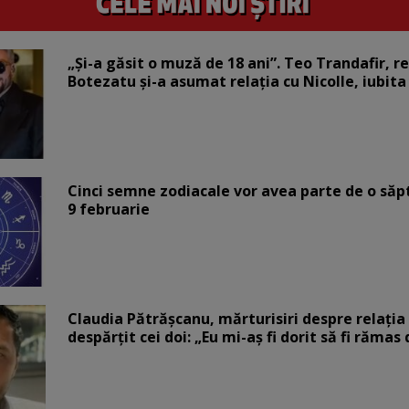
„Și-a găsit o muză de 18 ani”. Teo Trandafir, r
Botezatu și-a asumat relația cu Nicolle, iubita
Cinci semne zodiacale vor avea parte de o săp
9 februarie
Claudia Pătrășcanu, mărturisiri despre relația 
despărțit cei doi: „Eu mi-aș fi dorit să fi rămas