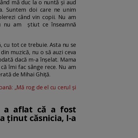
când mă duc la o nuntă și aud
mea. Suntem doi care ne unim
olerezi când vin copii. Nu am
 Eu nu am știut ce înseamnă
ă, cu tot ce trebuie. Asta nu se
i din muzică, nu o să auzi ceva
iodată dacă m-a înșelat. Mama
, că îmi fac sânge rece. Nu am
rată de Mihai Ghiță.
ană: „Mă rog de el cu cerul și
 a aflat că a fost
 ținut căsnicia, l-a