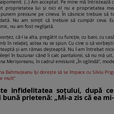
aipomenit. (...) Am acceptat. Pe mine mă întristează 
nt proprietatea lui și nici el nu e proprietatea 
 punem presiune pe cineva. În căsnicie trebuie să t
rădată. Nu am simțit că trebuie să cumpăr ceva.
mic, nu am fost neglijată.
orțez, că-l ia alta, pregătit cu funcție, cu bani, cu cas
mb în relație), astea nu se spun. Cu cine o să vorbeșt
teaptă și am rămas deșteaptă. Nu l-am întrebat nic
ilețel în buzunar când îi calc pantalonii, să nu mă uit
ena Merișoreanu, în cadrul emisiunii „În oglindă”, mode
na Bahmuțeanu își dorește să se împace cu Silviu Prigo
te mult”
e infidelitatea soțului, după ce
 bună prietenă: „Mi-a zis că ea mi-a