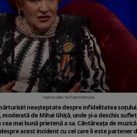
Captură video: YouTube/theXclusive
rturisiri neașteptate despre infidelitatea soțului. 
”, moderată de Mihai Ghiță, unde și-a deschis sufletu
cu cea mai bună prietenă a sa. Cântăreața de muzică
 despre acest incident cu cel care îi este partener 