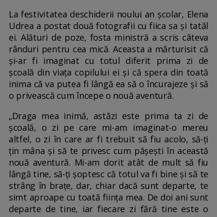
La festivitatea deschiderii noului an școlar, Elena
Udrea a postat două fotografii cu fiica sa și tatăl
ei. Alături de poze, fosta ministră a scris câteva
rânduri pentru cea mică. Aceasta a mărturisit că
și-ar fi imaginat cu totul diferit prima zi de
școală din viața copilului ei și că spera din toată
inima că va putea fi lângă ea să o încurajeze și să
o privească cum începe o nouă aventură.
„Draga mea inimă, astăzi este prima ta zi de
școală, o zi pe care mi-am imaginat-o mereu
altfel, o zi în care ar fi trebuit să fiu acolo, să-ți
țin mâna și să te privesc cum pășești în această
nouă aventură. Mi-am dorit atât de mult să fiu
lângă tine, să-ți șoptesc că totul va fi bine și să te
strâng în brațe, dar, chiar dacă sunt departe, te
simt aproape cu toată ființa mea. De doi ani sunt
departe de tine, iar fiecare zi fără tine este o