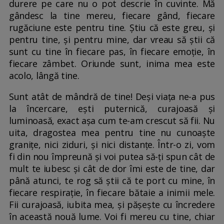
durere pe care nu o pot descrie în cuvinte. Mă
gândesc la tine mereu, fiecare gând, fiecare
rugăciune este pentru tine. Știu că este greu, și
pentru tine, și pentru mine, dar vreau să știi că
sunt cu tine în fiecare pas, în fiecare emoție, în
fiecare zâmbet. Oriunde sunt, inima mea este
acolo, lângă tine.
Sunt atât de mândră de tine! Deși viața ne-a pus
la încercare, ești puternică, curajoasă și
luminoasă, exact așa cum te-am crescut să fii. Nu
uita, dragostea mea pentru tine nu cunoaște
granițe, nici ziduri, și nici distanțe. Într-o zi, vom
fi din nou împreună și voi putea să-ți spun cât de
mult te iubesc și cât de dor îmi este de tine, dar
până atunci, te rog să știi că te port cu mine, în
fiecare respirație, în fiecare bătaie a inimii mele.
Fii curajoasă, iubita mea, și pășește cu încredere
în această nouă lume. Voi fi mereu cu tine, chiar