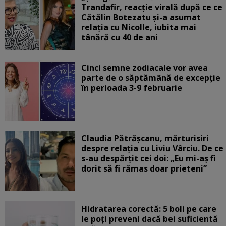
Trandafir, reacție virală după ce ce
Cătălin Botezatu și-a asumat
relația cu Nicolle, iubita mai
tânără cu 40 de ani
Cinci semne zodiacale vor avea
parte de o săptămână de excepție
în perioada 3-9 februarie
Claudia Pătrășcanu, mărturisiri
despre relația cu Liviu Vârciu. De ce
s-au despărțit cei doi: „Eu mi-aș fi
dorit să fi rămas doar prieteni”
Hidratarea corectă: 5 boli pe care
le poți preveni dacă bei suficientă