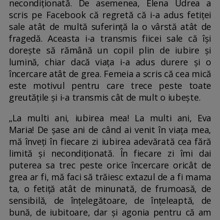
necondiționată. De asemenea, Elena Udrea a
scris pe Facebook că regretă că i-a adus fetiței
sale atât de multă suferință la o vârstă atât de
fragedă. Aceasta i-a transmis fiicei sale că își
dorește să rămână un copil plin de iubire și
lumină, chiar dacă viața i-a adus durere și o
încercare atât de grea. Femeia a scris că cea mică
este motivul pentru care trece peste toate
greutățile și i-a transmis cât de mult o iubește.
„La multi ani, iubirea mea! La multi ani, Eva
Maria! De șase ani de când ai venit în viața mea,
mă înveți în fiecare zi iubirea adevărată cea fără
limită și necondiționată. În fiecare zi îmi dai
puterea sa trec peste orice încercare oricât de
grea ar fi, mă faci să trăiesc extazul de a fi mama
ta, o fetiță atât de minunată, de frumoasă, de
sensibilă, de înțelegătoare, de înțeleaptă, de
bună, de iubitoare, dar și agonia pentru că am