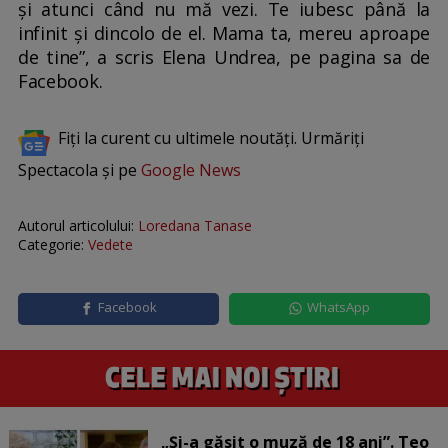
și atunci când nu mă vezi. Te iubesc până la
infinit și dincolo de el. Mama ta, mereu aproape
de tine”, a scris Elena Undrea, pe pagina sa de
Facebook.
Fiți la curent cu ultimele noutăți. Urmăriți
Spectacola și pe
Google News
Autorul articolului:
Loredana Tanase
Categorie:
Vedete
Facebook
WhatsApp
„Și-a găsit o muză de 18 ani”. Teo