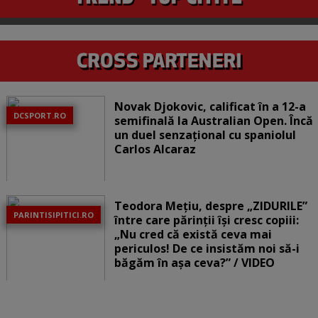
Novak Djokovic, calificat în a 12-a
DCSPORT.RO
semifinală la Australian Open. Încă
un duel senzațional cu spaniolul
Carlos Alcaraz
Teodora Mețiu, despre „ZIDURILE”
PARINTISIPITICI.RO
între care părinții își cresc copiii:
„Nu cred că există ceva mai
periculos! De ce insistăm noi să-i
băgăm în așa ceva?” / VIDEO