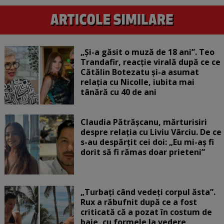
„Și-a găsit o muză de 18 ani”. Teo
Trandafir, reacție virală după ce ce
Cătălin Botezatu și-a asumat
relația cu Nicolle, iubita mai
tânără cu 40 de ani
Claudia Pătrășcanu, mărturisiri
despre relația cu Liviu Vârciu. De ce
s-au despărțit cei doi: „Eu mi-aș fi
dorit să fi rămas doar prieteni”
„Turbați când vedeți corpul ăsta”.
Rux a răbufnit după ce a fost
criticată că a pozat în costum de
baie, cu formele la vedere