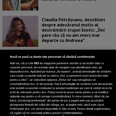
Claudia Pătrășcanu, dezvăluiri
despre adevăratul motiv al
destrămării trupei Exotic: „Îmi
pare rău că nu am mers mai
departe cu Andreea”
Scene incredibile! Ilinca Vandici a
Nouă ne pasă ca datele tale personale să rămână confidențiale
pus mâna pe aparatul de
Atât noi, cât și cele
683
de magazine partenere stocăm și accesăm date cu
fotografiat al unui paparazzo și i l-
caracter personal, de exemplu date de navigare sau identificatori unici, pe
a aruncat la gunoi: „S-a dus la
dispozitivul dvs. Apăsând pe butonul „Acceptare”, activați tehnologiile de urmărire
poliție. Nu mai aveam aer”
care susțin scopurile indicate la rubrica „Noi, și partenerii noștri prelucrăm date
pentru a oferi:”, iar selectând opțiunea „Refuz tot” sau retragându-vă
consimțământul dvs. le dezactivați. Dacă tehnologiile de urmărire sunt dezactivate,
este posibil ca anumite conținuturi și anunțuri publicitare pe care le vedeți să nu fie
Oana Moșneagu, mărturisiri
la fel de relevante pentru dvs. Puteți reveni la acest meniu pentru a vă modifica
despre începutul relației cu Vlad
opțiunile sau pentru a vă retrage consimțământul, în orice moment, dând clic pe
linkul „Gestionați preferințele” din partea de jos a paginii web sau accesând
Gherman: „Eu am fost îngrozită de
pictograma flotantă din colțul din stânga, jos, al paginii web, dacă este cazul.
aceasta posibilă relație”
Preferințele dvs. vor deveni disponibile în Site-ul web. Pentru detalii suplimentare,
vă rugăm să ne consultați politica privind confidențialitatea.