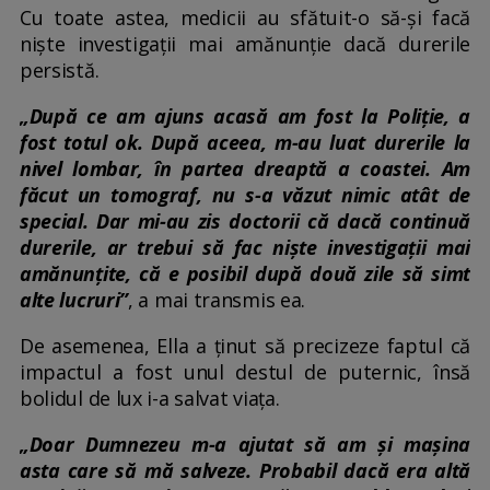
Cu toate astea, medicii au sfătuit-o să-și facă
niște investigații mai amănunție dacă durerile
persistă.
„După ce am ajuns acasă am fost la Poliție, a
fost totul ok. După aceea, m-au luat durerile la
nivel lombar, în partea dreaptă a coastei. Am
făcut un tomograf, nu s-a văzut nimic atât de
special. Dar mi-au zis doctorii că dacă continuă
durerile, ar trebui să fac niște investigații mai
amănunțite, că e posibil după două zile să simt
alte lucruri”
, a mai transmis ea.
De asemenea, Ella a ținut să precizeze faptul că
impactul a fost unul destul de puternic, însă
bolidul de lux i-a salvat viața.
„Doar Dumnezeu m-a ajutat să am și mașina
asta care să mă salveze. Probabil dacă era altă