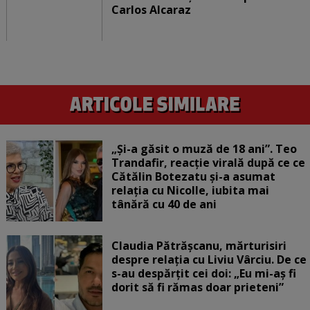
Carlos Alcaraz
„Și-a găsit o muză de 18 ani”. Teo
Trandafir, reacție virală după ce ce
Cătălin Botezatu și-a asumat
relația cu Nicolle, iubita mai
tânără cu 40 de ani
Claudia Pătrășcanu, mărturisiri
despre relația cu Liviu Vârciu. De ce
s-au despărțit cei doi: „Eu mi-aș fi
dorit să fi rămas doar prieteni”