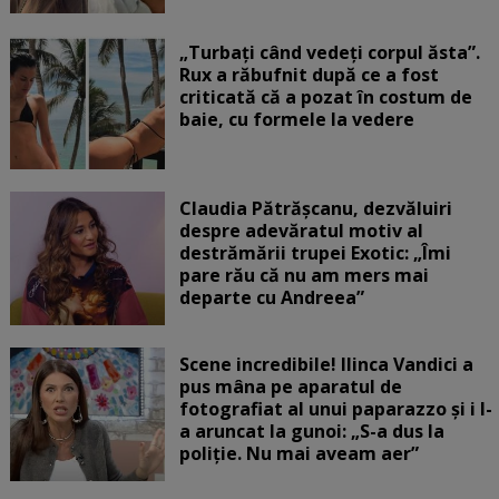
„Turbați când vedeți corpul ăsta”.
Rux a răbufnit după ce a fost
criticată că a pozat în costum de
baie, cu formele la vedere
Claudia Pătrășcanu, dezvăluiri
despre adevăratul motiv al
destrămării trupei Exotic: „Îmi
pare rău că nu am mers mai
departe cu Andreea”
Scene incredibile! Ilinca Vandici a
pus mâna pe aparatul de
fotografiat al unui paparazzo și i l-
a aruncat la gunoi: „S-a dus la
poliție. Nu mai aveam aer”