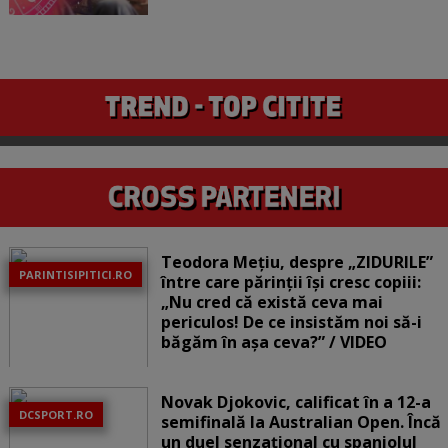
Teodora Mețiu, despre „ZIDURILE”
PARINTISIPITICI.RO
între care părinții își cresc copiii:
„Nu cred că există ceva mai
periculos! De ce insistăm noi să-i
băgăm în așa ceva?” / VIDEO
Novak Djokovic, calificat în a 12-a
DCSPORT.RO
semifinală la Australian Open. Încă
un duel senzațional cu spaniolul