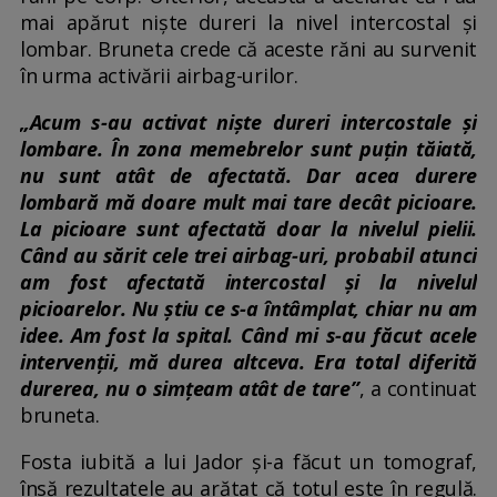
mai apărut niște dureri la nivel intercostal și
lombar. Bruneta crede că aceste răni au survenit
în urma activării airbag-urilor.
„Acum s-au activat niște dureri intercostale și
lombare. În zona memebrelor sunt puțin tăiată,
nu sunt atât de afectată. Dar acea durere
lombară mă doare mult mai tare decât picioare.
La picioare sunt afectată doar la nivelul pielii.
Când au sărit cele trei airbag-uri, probabil atunci
am fost afectată intercostal și la nivelul
picioarelor. Nu știu ce s-a întâmplat, chiar nu am
idee. Am fost la spital. Când mi s-au făcut acele
intervenții, mă durea altceva. Era total diferită
durerea, nu o simțeam atât de tare”
, a continuat
bruneta.
Fosta iubită a lui Jador și-a făcut un tomograf,
însă rezultatele au arătat că totul este în regulă.