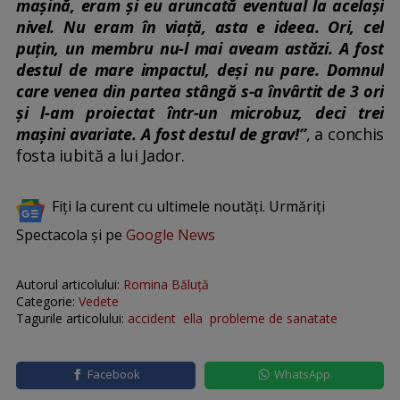
mașină, eram și eu aruncată eventual la același
nivel. Nu eram în viață, asta e ideea. Ori, cel
puțin, un membru nu-l mai aveam astăzi. A fost
destul de mare impactul, deși nu pare. Domnul
care venea din partea stângă s-a învârtit de 3 ori
și l-am proiectat într-un microbuz, deci trei
mașini avariate. A fost destul de grav!”
, a conchis
fosta iubită a lui Jador.
Fiți la curent cu ultimele noutăți. Urmăriți
Spectacola și pe
Google News
Autorul articolului:
Romina Băluță
Categorie:
Vedete
Tagurile articolului:
accident
ella
probleme de sanatate
Facebook
WhatsApp