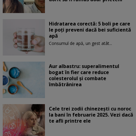
Hidratarea corectă: 5 boli pe care
le poți preveni dacă bei suficientă
apă
Consumul de apă, un gest atât...
Aur albastru: superalimentul
bogat în fier care reduce
colesterolul și combate
îmbătrânirea
Cele trei zodii chinezești cu noroc
la bani în februarie 2025. Vezi dacă
te afli printre ele