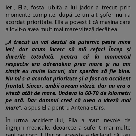
Ieri, Ella, fosta iubită a lui Jador a trecut prin
momente cumplite, după ce un alt șofer nu i-a
acordat prioritate. Ella a povestit că mașina care
a lovit-o avea mult mai mare viteză decât ea.
„A trecut un val destul de puternic peste mine
ieri, dar acum încerc să mă refac! Încep și
durerile totodată, pentru că la momentul
respectiv era adrenalina prea mare și nu am
simțit eu multe lucruri, dar sperăm să fie bine.
Nu mi s-a acordat prioritate și a fost un accident
frontal. Sincer, ambii aveam viteză, dar nu era o
viteză atât de mare. Undeva la 60-70 de kilometri
pe oră. Dar domnul cred că avea o viteză mai
mare”
, a spus Ella pentru Antena Stars.
În urma accidentului, Ella a avut nevoie de
îngrijiri medicale, deoarece a suferit mai multe
rani pe corp. Ulterior, aceasta a declarat că i-au