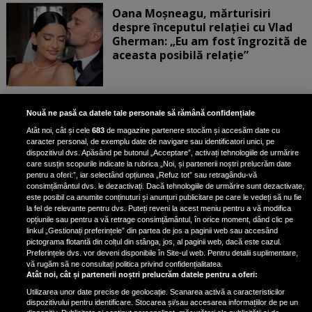
Oana Moșneagu, mărturisiri
despre începutul relației cu Vlad
Gherman: „Eu am fost îngrozită de
aceasta posibilă relație”
Unde locuiesc Alberto Guță și
Nouă ne pasă ca datele tale personale să rămână confidențiale
iubita lui, după ce au plecat din
Atât noi, cât și cele
683
de magazine partenere stocăm și accesăm date cu
casa Narcisei Balaban: „Noi
caracter personal, de exemplu date de navigare sau identificatori unici, pe
suntem într-o casă cu două-trei
dispozitivul dvs. Apăsând pe butonul „Acceptare”, activați tehnologiile de urmărire
etaje”
care susțin scopurile indicate la rubrica „Noi, și partenerii noștri prelucrăm date
pentru a oferi:”, iar selectând opțiunea „Refuz tot” sau retragându-vă
consimțământul dvs. le dezactivați. Dacă tehnologiile de urmărire sunt dezactivate,
este posibil ca anumite conținuturi și anunțuri publicitare pe care le vedeți să nu fie
Oana Roman, achiziție după
la fel de relevante pentru dvs. Puteți reveni la acest meniu pentru a vă modifica
achiziție. Suma exorbitantă pe
opțiunile sau pentru a vă retrage consimțământul, în orice moment, dând clic pe
linkul „Gestionați preferințele” din partea de jos a paginii web sau accesând
care a scos-o din buzunar pentru o
pictograma flotantă din colțul din stânga, jos, al paginii web, dacă este cazul.
pereche de ochelari de soare și un
Preferințele dvs. vor deveni disponibile în Site-ul web. Pentru detalii suplimentare,
parfum
vă rugăm să ne consultați politica privind confidențialitatea.
Atât noi, cât și partenerii noștri prelucrăm datele pentru a oferi:
Utilizarea unor date precise de geolocație. Scanarea activă a caracteristicilor
dispozitivului pentru identificare. Stocarea și/sau accesarea informațiilor de pe un