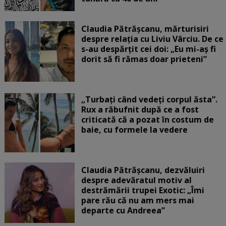
Claudia Pătrășcanu, mărturisiri
despre relația cu Liviu Vârciu. De ce
s-au despărțit cei doi: „Eu mi-aș fi
dorit să fi rămas doar prieteni”
„Turbați când vedeți corpul ăsta”.
Rux a răbufnit după ce a fost
criticată că a pozat în costum de
baie, cu formele la vedere
Claudia Pătrășcanu, dezvăluiri
despre adevăratul motiv al
destrămării trupei Exotic: „Îmi
pare rău că nu am mers mai
departe cu Andreea”