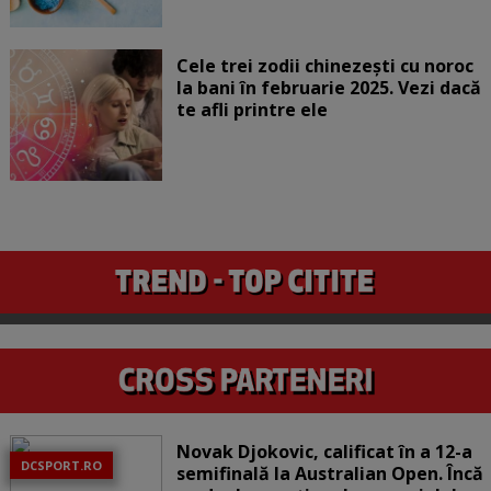
Cele trei zodii chinezești cu noroc
la bani în februarie 2025. Vezi dacă
te afli printre ele
Novak Djokovic, calificat în a 12-a
DCSPORT.RO
semifinală la Australian Open. Încă