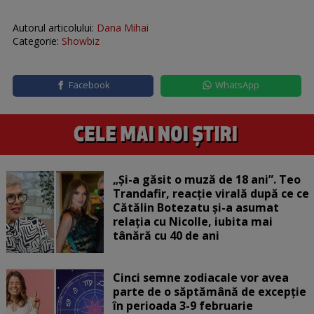
Autorul articolului:
Dana Mihai
Categorie:
Showbiz
Facebook
WhatsApp
„Și-a găsit o muză de 18 ani”. Teo
Trandafir, reacție virală după ce ce
Cătălin Botezatu și-a asumat
relația cu Nicolle, iubita mai
tânără cu 40 de ani
Cinci semne zodiacale vor avea
parte de o săptămână de excepție
în perioada 3-9 februarie