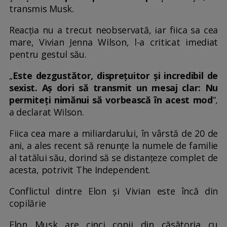
transmis Musk.
Reacția nu a trecut neobservată, iar fiica sa cea
mare, Vivian Jenna Wilson, l-a criticat imediat
pentru gestul său.
„
Este dezgustător, disprețuitor și incredibil de
sexist. Aș dori să transmit un mesaj clar: Nu
permiteți nimănui să vorbească în acest mod
”,
a declarat Wilson.
Fiica cea mare a miliardarului, în vârstă de 20 de
ani, a ales recent să renunțe la numele de familie
al tatălui său, dorind să se distanțeze complet de
acesta, potrivit The Independent.
Conflictul dintre Elon și Vivian este încă din
copilărie
Elon Musk are cinci copii din căsătoria cu