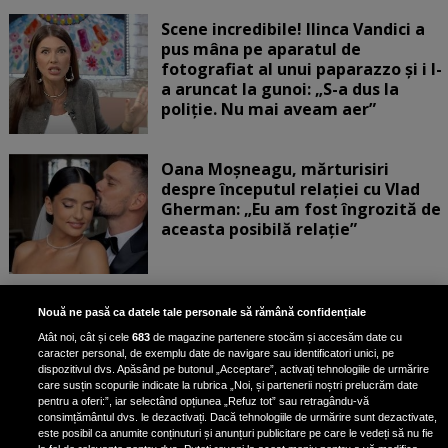
Scene incredibile! Ilinca Vandici a
pus mâna pe aparatul de
fotografiat al unui paparazzo și i l-
a aruncat la gunoi: „S-a dus la
poliție. Nu mai aveam aer”
Oana Moșneagu, mărturisiri
despre începutul relației cu Vlad
Gherman: „Eu am fost îngrozită de
aceasta posibilă relație”
Unde locuiesc Alberto Guță și
Nouă ne pasă ca datele tale personale să rămână confidențiale
iubita lui, după ce au plecat din
Atât noi, cât și cele
683
de magazine partenere stocăm și accesăm date cu
casa Narcisei Balaban: „Noi
caracter personal, de exemplu date de navigare sau identificatori unici, pe
suntem într-o casă cu două-trei
dispozitivul dvs. Apăsând pe butonul „Acceptare”, activați tehnologiile de urmărire
etaje”
care susțin scopurile indicate la rubrica „Noi, și partenerii noștri prelucrăm date
pentru a oferi:”, iar selectând opțiunea „Refuz tot” sau retragându-vă
consimțământul dvs. le dezactivați. Dacă tehnologiile de urmărire sunt dezactivate,
este posibil ca anumite conținuturi și anunțuri publicitare pe care le vedeți să nu fie