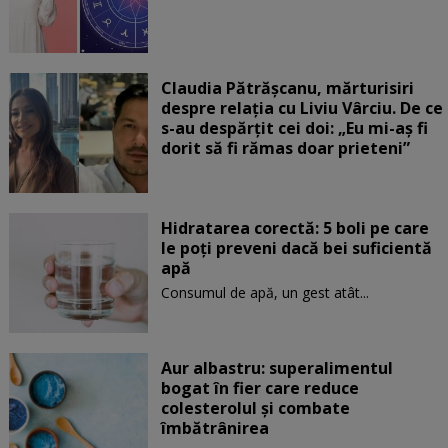
Claudia Pătrășcanu, mărturisiri
despre relația cu Liviu Vârciu. De ce
s-au despărțit cei doi: „Eu mi-aș fi
dorit să fi rămas doar prieteni”
Hidratarea corectă: 5 boli pe care
le poți preveni dacă bei suficientă
apă
Consumul de apă, un gest atât...
Aur albastru: superalimentul
bogat în fier care reduce
colesterolul și combate
îmbătrânirea