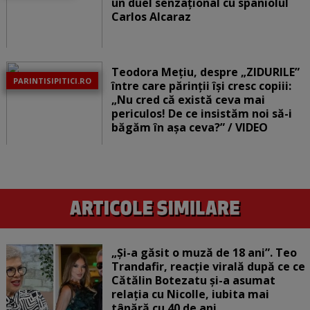
un duel senzațional cu spaniolul
Carlos Alcaraz
Teodora Mețiu, despre „ZIDURILE”
PARINTISIPITICI.RO
între care părinții își cresc copiii:
„Nu cred că există ceva mai
periculos! De ce insistăm noi să-i
băgăm în așa ceva?” / VIDEO
„Și-a găsit o muză de 18 ani”. Teo
Trandafir, reacție virală după ce ce
Cătălin Botezatu și-a asumat
relația cu Nicolle, iubita mai
tânără cu 40 de ani