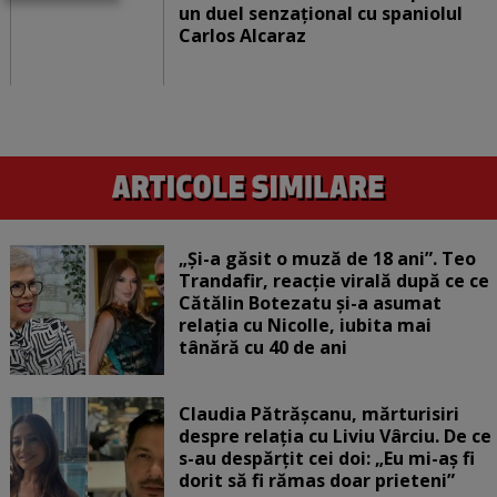
un duel senzațional cu spaniolul
Carlos Alcaraz
„Și-a găsit o muză de 18 ani”. Teo
Trandafir, reacție virală după ce ce
Cătălin Botezatu și-a asumat
relația cu Nicolle, iubita mai
tânără cu 40 de ani
Claudia Pătrășcanu, mărturisiri
despre relația cu Liviu Vârciu. De ce
s-au despărțit cei doi: „Eu mi-aș fi
dorit să fi rămas doar prieteni”