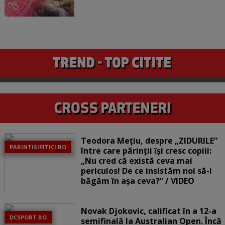
Teodora Mețiu, despre „ZIDURILE”
PARINTISIPITICI.RO
între care părinții își cresc copiii:
„Nu cred că există ceva mai
periculos! De ce insistăm noi să-i
băgăm în așa ceva?” / VIDEO
Novak Djokovic, calificat în a 12-a
DCSPORT.RO
semifinală la Australian Open. Încă