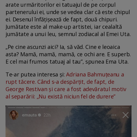
arate urmăritorilor ei tatuajul de pe corpul
partenerului ei, unde se vedea clar că este chipul
ei. Desenul înfățișează de fapt, două chipuri.
Jumătate este al make-up artistei, iar cealaltă
jumătate a unui leu, semnul zodiacal al Emei Uta.
„Pe cine ascunzi aici? Ia, să văd. Cine e leoaica
asta? Mamă, mamă, mamă, ce ochi are. E superb.
E cel mai frumos tatuaj al tau”, spunea Ema Uta.
Te-ar putea interesa și:
Adriana Bahmuțeanu a
rupt tăcere. Când s-a despărțit, de fapt, de
George Restivan și care a fost adevăratul motiv
al separării: „Nu există niciun fel de durere”