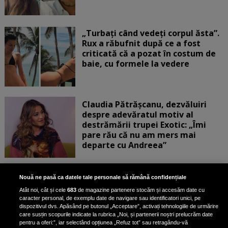
„Turbați când vedeți corpul ăsta”.
Rux a răbufnit după ce a fost
criticată că a pozat în costum de
baie, cu formele la vedere
Claudia Pătrășcanu, dezvăluiri
despre adevăratul motiv al
destrămării trupei Exotic: „Îmi
pare rău că nu am mers mai
departe cu Andreea”
Scene incredibile! Ilinca Vandici a
Nouă ne pasă ca datele tale personale să rămână confidențiale
pus mâna pe aparatul de
Atât noi, cât și cele
683
de magazine partenere stocăm și accesăm date cu
fotografiat al unui paparazzo și i l-
caracter personal, de exemplu date de navigare sau identificatori unici, pe
a aruncat la gunoi: „S-a dus la
dispozitivul dvs. Apăsând pe butonul „Acceptare”, activați tehnologiile de urmărire
poliție. Nu mai aveam aer”
care susțin scopurile indicate la rubrica „Noi, și partenerii noștri prelucrăm date
pentru a oferi:”, iar selectând opțiunea „Refuz tot” sau retragându-vă