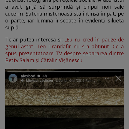
a avut grijă să surprindă și chipul noii sale
cuceriri. Șatena misterioasă stă întinsă în pat, pe
o parte, iar lumina îi scoate în evidență silueta
suplă.
Te-ar putea interesa și:
„Eu nu cred în pauze de
genul ăsta”. Teo Trandafir nu s-a abținut. Ce a
spus prezentatoare TV despre separarea dintre
Betty Salam și Cătălin Vișănescu