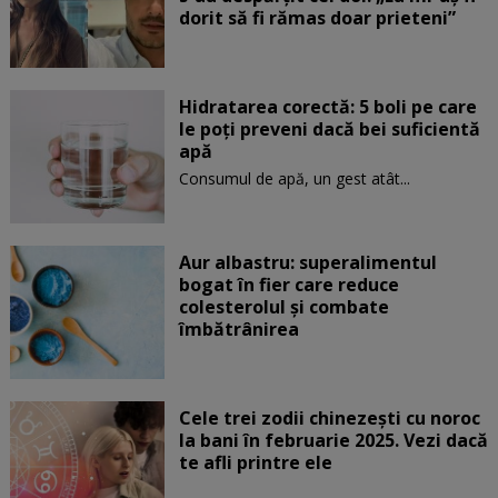
dorit să fi rămas doar prieteni”
Hidratarea corectă: 5 boli pe care
le poți preveni dacă bei suficientă
apă
Consumul de apă, un gest atât...
Aur albastru: superalimentul
bogat în fier care reduce
colesterolul și combate
îmbătrânirea
Cele trei zodii chinezești cu noroc
la bani în februarie 2025. Vezi dacă
te afli printre ele