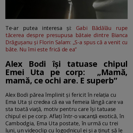
Te-ar putea interesa și:
Gabi Bădălău rupe
tăcerea despre presupusa bătaie dintre Bianca
Drăgușanu și Florin Salam: „S-a spus că a venit cu
bâte. Nu îmi este frică de ea”
Alex Bodi își tatuase chipul
Emei Uta pe corp: „Mamă,
mamă, ce ochi are. E superb”
Alex Bodi părea împlinit și fericit în relația cu
Ema Uta și credea că ea va femeia lângă care va
sta toată viață, motiv pentru care își tatuase
chipul ei pe corp. Aflați într-o vacanță exotică, în
Cambodgia, Ema Uta postate, în urmă cu trei
luni, un videoclip cu logodnicul ei și a ținut să le