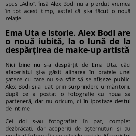
spus „Adio”, însă Alex Bodi nu a pierdut vremea
în tot acest timp, astfel că și-a făcut o nouă
relație.
Ema Uta e istorie. Alex Bodi are
o nouă iubită, la o lună de la
despărțirea de make-up artistă
Nici bine nu s-a despărțit de Ema Uta, căci
afaceristul și-a găsit alinarea în brațele unei
șatene cu care nu s-a sfiit să se afișeze public.
Alex Bodi și-a luat prin surprindere urmăritorii,
după ce a postat o fotografie cu noua sa
parteneră, dar nu oricum, ci în ipostaze destul
de intime.
Cei doi s-au fotografiat în pat, complet
dezbrăcați, dar acoperiți de așternuturi și au
publicat fotografia pe rețelele sociale. Afaceristul