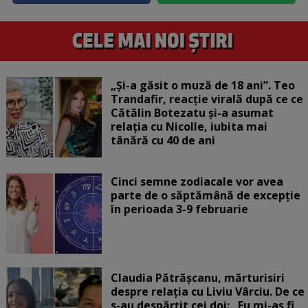
„Și-a găsit o muză de 18 ani”. Teo
Trandafir, reacție virală după ce ce
Cătălin Botezatu și-a asumat
relația cu Nicolle, iubita mai
tânără cu 40 de ani
Cinci semne zodiacale vor avea
parte de o săptămână de excepție
în perioada 3-9 februarie
Claudia Pătrășcanu, mărturisiri
despre relația cu Liviu Vârciu. De ce
s-au despărțit cei doi: „Eu mi-aș fi