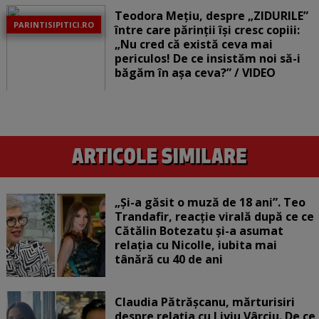
Teodora Mețiu, despre „ZIDURILE”
PARINTISIPITICI.RO
între care părinții își cresc copiii:
„Nu cred că există ceva mai
periculos! De ce insistăm noi să-i
băgăm în așa ceva?” / VIDEO
„Și-a găsit o muză de 18 ani”. Teo
Trandafir, reacție virală după ce ce
Cătălin Botezatu și-a asumat
relația cu Nicolle, iubita mai
tânără cu 40 de ani
Claudia Pătrășcanu, mărturisiri
despre relația cu Liviu Vârciu. De ce