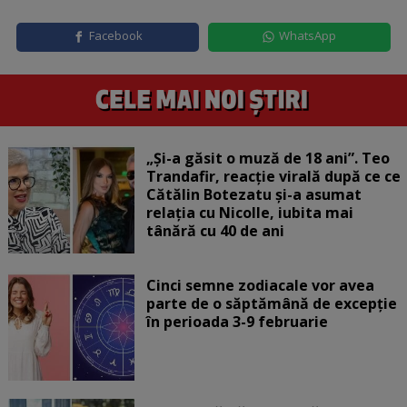
Facebook
WhatsApp
„Și-a găsit o muză de 18 ani”. Teo
Trandafir, reacție virală după ce ce
Cătălin Botezatu și-a asumat
relația cu Nicolle, iubita mai
tânără cu 40 de ani
Cinci semne zodiacale vor avea
parte de o săptămână de excepție
în perioada 3-9 februarie