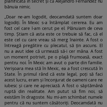
planificată în secret și că Alejandro Fernandez nu
bănuia nimic.
„Doar ne-am logodit, deocamdată suntem doar
logodiți. În Mexic s-a întâmplat cererea. Eu am
fost cel care l-am cerut pe el. Plănuiam de ceva
timp. Știam că asta este ce trebuie să fac, că el
este cel cu care vreau să merg înainte. A fost o
întreagă pregătire cu plecatul, să țin ascuns. El
nu a avut idee că urmează să-i cer mâna. A fost
un moment potrivit, pe o plajă frumoasă, exact
pentru noi. În Mexic am avut o parte din familie.
Verișoara mea stă în Mexic, ea a fost crescută în
State. În primul rând că este legal, poți să faci
acest lucru, eram și înconjurat de oameni care ne
iubesc și care ne apreciază. A fost o săptămână
ruptă din realitate. Am putut să fim noi, să
existăm în dragoste. Nu mi-am schimbat numele
pentru că nu suntem căsătoriți. Deocamdată nu