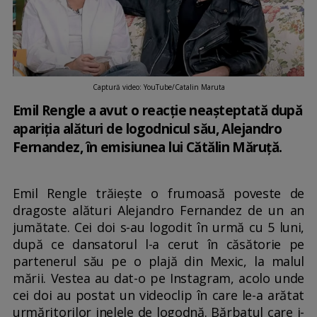
Captură video: YouTube/Catalin Maruta
Emil Rengle a avut o reacție neașteptată după
apariția alături de logodnicul său, Alejandro
Fernandez, în emisiunea lui Cătălin Măruță.
Emil Rengle trăiește o frumoasă poveste de
dragoste alături Alejandro Fernandez de un an
jumătate. Cei doi s-au logodit în urmă cu 5 luni,
după ce dansatorul l-a cerut în căsătorie pe
partenerul său pe o plajă din Mexic, la malul
mării. Vestea au dat-o pe Instagram, acolo unde
cei doi au postat un videoclip în care le-a arătat
urmăritorilor inelele de logodnă. Bărbatul care i-