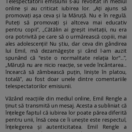
Telespectatorii emisiunii s-au revoltat în mediul
online și au criticat iubirea lor. „Ați ajuns să
promovați așa ceva și la Măruță. Nu e în regulă.
Puteți să promovați și altceva mai educativ
pentru copii”, „Cătălin ai greșit invitații, nu era
ora potrivită pe care să o urmărească copiii, mai
ales adolescenții! Nu știu, dar ceva din gândirea
lui Emil, mă dezamăgește și când l-am auzit
spunând că "este o normalitate relația lor"...”,
„Măruță nu are nicio reacție, se vede încântarea...
încearcă să zâmbească puțin, liniște în platou,
totală”, au fost doar unele dintre comentariile
telespectatorilor emisiunii.
Văzând reacțiile din mediul online, Emil Rengle a
ținut să transmită un mesaj. Acesta a subliniat că
înțelege faptul că iubirea lor poate părea diferită
pentru unii, însă ceea ce îi unește este respectul,
înțelegerea și autenticitatea. Emil Rengle a