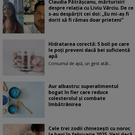
Claudia Pătrășcanu, mărturisiri
despre relația cu Liviu Vârciu. De ce
s-au despărțit cei doi: „Eu mi-aș fi
dorit să fi rămas doar prieteni”
Hidratarea corectă: 5 boli pe care
le poți preveni dacă bei suficientă
apă
Consumul de apă, un gest atât...
Aur albastru: superalimentul
bogat în fier care reduce
colesterolul și combate
îmbătrânirea
Cele trei zodii chinezești cu noroc
la bani în februarie 2025. Vezi dacă