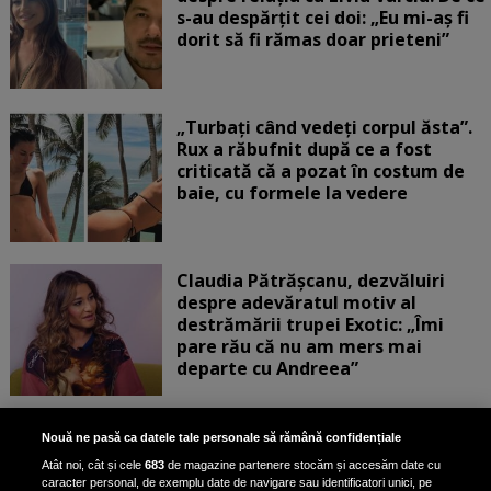
s-au despărțit cei doi: „Eu mi-aș fi
dorit să fi rămas doar prieteni”
„Turbați când vedeți corpul ăsta”.
Rux a răbufnit după ce a fost
criticată că a pozat în costum de
baie, cu formele la vedere
Claudia Pătrășcanu, dezvăluiri
despre adevăratul motiv al
destrămării trupei Exotic: „Îmi
pare rău că nu am mers mai
departe cu Andreea”
Scene incredibile! Ilinca Vandici a
Nouă ne pasă ca datele tale personale să rămână confidențiale
pus mâna pe aparatul de
Atât noi, cât și cele
683
de magazine partenere stocăm și accesăm date cu
fotografiat al unui paparazzo și i l-
caracter personal, de exemplu date de navigare sau identificatori unici, pe