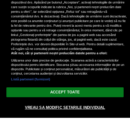
a aruncat la gunoi: „S-a dus la
dispozitivul dvs. Apăsând pe butonul „Acceptare”, activați tehnologiile de urmărire
poliție. Nu mai aveam aer”
care susțin scopurile indicate la rubrica „Noi, și partenerii noștri prelucrăm date
pentru a oferi:”, iar selectând opțiunea „Refuz tot” sau retragându-vă
consimțământul dvs. le dezactivați. Dacă tehnologiile de urmărire sunt dezactivate,
este posibil ca anumite conținuturi și anunțuri publicitare pe care le vedeți să nu fie
Oana Moșneagu, mărturisiri
la fel de relevante pentru dvs. Puteți reveni la acest meniu pentru a vă modifica
despre începutul relației cu Vlad
opțiunile sau pentru a vă retrage consimțământul, în orice moment, dând clic pe
linkul „Gestionați preferințele” din partea de jos a paginii web sau accesând
Gherman: „Eu am fost îngrozită de
pictograma flotantă din colțul din stânga, jos, al paginii web, dacă este cazul.
aceasta posibilă relație”
Preferințele dvs. vor deveni disponibile în Site-ul web. Pentru detalii suplimentare,
vă rugăm să ne consultați politica privind confidențialitatea.
Atât noi, cât și partenerii noștri prelucrăm datele pentru a oferi:
Utilizarea unor date precise de geolocație. Scanarea activă a caracteristicilor
dispozitivului pentru identificare. Stocarea și/sau accesarea informațiilor de pe un
dispozitiv. Publicitate și conținut personalizat, măsurători ale publicității și de
conținut, cercetarea audienței și dezvoltarea serviciilor.
Listă parteneri (furnizori)
Vezi varianta Desktop
ACCEPT TOATE
Politica de confidențialitate
Politica cookies
Gestionați preferințele
|
|
© 2026 spectacola.ro | Toate drepturile rezervate.
VREAU SA MODIFIC SETARILE INDIVIDUAL
nxt.196