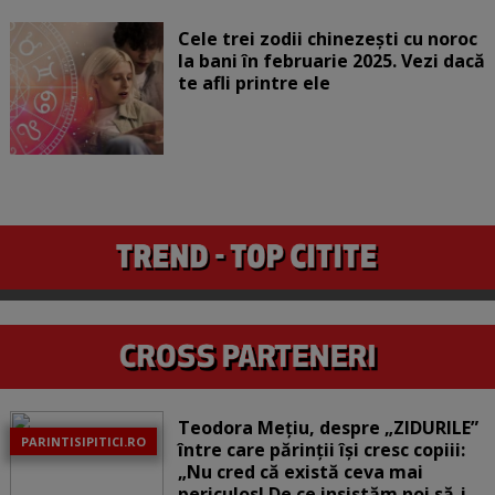
Cele trei zodii chinezești cu noroc
la bani în februarie 2025. Vezi dacă
te afli printre ele
Teodora Mețiu, despre „ZIDURILE”
PARINTISIPITICI.RO
între care părinții își cresc copiii:
„Nu cred că există ceva mai
periculos! De ce insistăm noi să-i