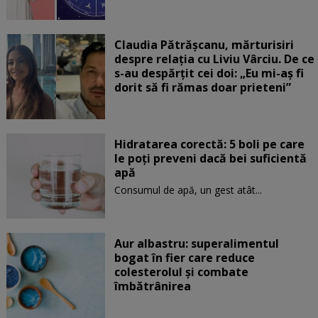
Claudia Pătrășcanu, mărturisiri
despre relația cu Liviu Vârciu. De ce
s-au despărțit cei doi: „Eu mi-aș fi
dorit să fi rămas doar prieteni”
Hidratarea corectă: 5 boli pe care
le poți preveni dacă bei suficientă
apă
Consumul de apă, un gest atât...
Aur albastru: superalimentul
bogat în fier care reduce
colesterolul și combate
îmbătrânirea