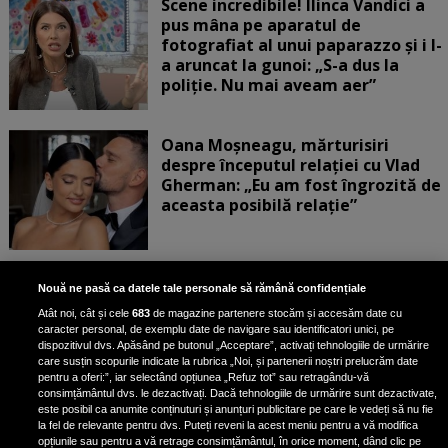
Scene incredibile! Ilinca Vandici a
pus mâna pe aparatul de
fotografiat al unui paparazzo și i l-
a aruncat la gunoi: „S-a dus la
poliție. Nu mai aveam aer”
Oana Moșneagu, mărturisiri
despre începutul relației cu Vlad
Gherman: „Eu am fost îngrozită de
aceasta posibilă relație”
Unde locuiesc Alberto Guță și
Nouă ne pasă ca datele tale personale să rămână confidențiale
iubita lui, după ce au plecat din
Atât noi, cât și cele
683
de magazine partenere stocăm și accesăm date cu
casa Narcisei Balaban: „Noi
caracter personal, de exemplu date de navigare sau identificatori unici, pe
suntem într-o casă cu două-trei
dispozitivul dvs. Apăsând pe butonul „Acceptare”, activați tehnologiile de urmărire
etaje”
care susțin scopurile indicate la rubrica „Noi, și partenerii noștri prelucrăm date
pentru a oferi:”, iar selectând opțiunea „Refuz tot” sau retragându-vă
consimțământul dvs. le dezactivați. Dacă tehnologiile de urmărire sunt dezactivate,
este posibil ca anumite conținuturi și anunțuri publicitare pe care le vedeți să nu fie
Oana Roman, achiziție după
la fel de relevante pentru dvs. Puteți reveni la acest meniu pentru a vă modifica
achiziție. Suma exorbitantă pe
opțiunile sau pentru a vă retrage consimțământul, în orice moment, dând clic pe