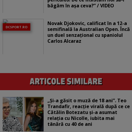
băgăm în așa ceva?” / VIDEO
Novak Djokovic, calificat în a 12-a
DCSPORT.RO
semifinală la Australian Open. Încă
un duel senzațional cu spaniolul
Carlos Alcaraz
„Și-a găsit o muză de 18 ani”. Teo
Trandafir, reacție virală după ce ce
Cătălin Botezatu și-a asumat
relația cu Nicolle, iubita mai
tânără cu 40 de ani