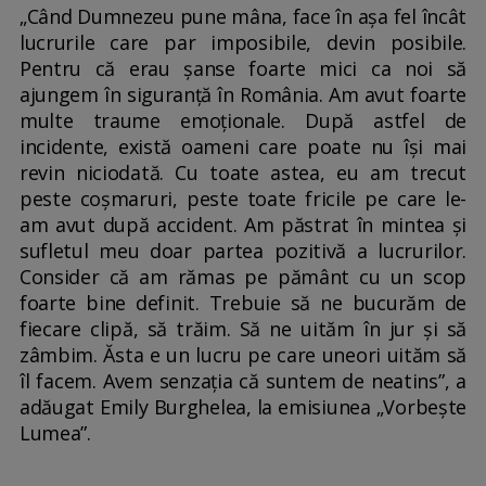
„Când Dumnezeu pune mâna, face în așa fel încât
lucrurile care par imposibile, devin posibile.
Pentru că erau șanse foarte mici ca noi să
ajungem în siguranță în România. Am avut foarte
multe traume emoționale. După astfel de
incidente, există oameni care poate nu își mai
revin niciodată. Cu toate astea, eu am trecut
peste coșmaruri, peste toate fricile pe care le-
am avut după accident. Am păstrat în mintea și
sufletul meu doar partea pozitivă a lucrurilor.
Consider că am rămas pe pământ cu un scop
foarte bine definit. Trebuie să ne bucurăm de
fiecare clipă, să trăim. Să ne uităm în jur și să
zâmbim. Ăsta e un lucru pe care uneori uităm să
îl facem. Avem senzația că suntem de neatins”, a
adăugat Emily Burghelea, la emisiunea „Vorbește
Lumea”.