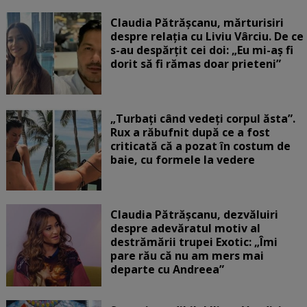
Claudia Pătrășcanu, mărturisiri
despre relația cu Liviu Vârciu. De ce
s-au despărțit cei doi: „Eu mi-aș fi
dorit să fi rămas doar prieteni”
„Turbați când vedeți corpul ăsta”.
Rux a răbufnit după ce a fost
criticată că a pozat în costum de
baie, cu formele la vedere
Claudia Pătrășcanu, dezvăluiri
despre adevăratul motiv al
destrămării trupei Exotic: „Îmi
pare rău că nu am mers mai
departe cu Andreea”