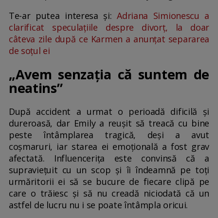
Te-ar putea interesa și:
Adriana Simionescu a
clarificat speculațiile despre divorț, la doar
câteva zile după ce Karmen a anunțat separarea
de soțul ei
„Avem senzația că suntem de
neatins”
După accident a urmat o perioadă dificilă și
dureroasă, dar Emily a reușit să treacă cu bine
peste întâmplarea tragică, deși a avut
coșmaruri, iar starea ei emoțională a fost grav
afectată. Influencerița este convinsă că a
supraviețuit cu un scop și îi îndeamnă pe toți
urmăritorii ei să se bucure de fiecare clipă pe
care o trăiesc și să nu creadă niciodată că un
astfel de lucru nu i se poate întâmpla oricui.