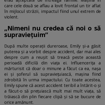
care cele două se aflau a lovit frontal un tir aflat
în mijlocul străzii, impactul fiind unul extrem de
violent.
„Nimeni nu credea că noi o să
supraviețuim”
După multe operații dureroase, Emily și-a găsit
puterea și a vorbit despre accident, dar mai ales
despre cum a reușit să treacă peste această
perioadă dificilă din viața ei. Influencerița a
mărturisit că doar o minune a făcut ca ea, nașa
ei și șoferul să supraviețuiască, mașina fiind
zdrobită în urma impactului. Cu toate acestea,
Emily spune că acest accident teribil a întărit-o și
a făcut-o să prețuiască mult mai mult viața, să
trăiască din plin fiecare clipă și să se bucure de
orice amănunt.