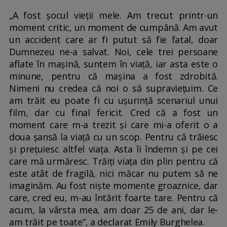
„A fost șocul vieții mele. Am trecut printr-un
moment critic, un moment de cumpănă. Am avut
un accident care ar fi putut să fie fatal, doar
Dumnezeu ne-a salvat. Noi, cele trei persoane
aflate în mașină, suntem în viață, iar asta este o
minune, pentru că mașina a fost zdrobită.
Nimeni nu credea că noi o să supraviețuim. Ce
am trăit eu poate fi cu ușurință scenariul unui
film, dar cu final fericit. Cred că a fost un
moment care m-a trezit și care mi-a oferit o a
doua șansă la viață cu un scop. Pentru că trăiesc
și prețuiesc altfel viața. Asta îi îndemn și pe cei
care mă urmăresc. Trăiți viața din plin pentru că
este atât de fragilă, nici măcar nu putem să ne
imaginăm. Au fost niște momente groaznice, dar
care, cred eu, m-au întărit foarte tare. Pentru că
acum, la vârsta mea, am doar 25 de ani, dar le-
am trăit pe toate”, a declarat Emily Burghelea.