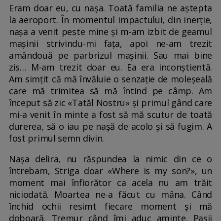
Eram doar eu, cu nașa. Toată familia ne aștepta
la aeroport. În momentul impactului, din inerție,
nașa a venit peste mine și m-am izbit de geamul
mașinii strivindu-mi fața, apoi ne-am trezit
amândouă pe parbrizul mașinii. Sau mai bine
zis… M-am trezit doar eu. Ea era inconștientă.
Am simțit că mă învăluie o senzație de moleșeală
care mă trimitea să mă întind pe câmp. Am
început să zic «Tatăl Nostru» și primul gând care
mi-a venit în minte a fost să mă scutur de toată
durerea, să o iau pe nașă de acolo și să fugim. A
fost primul semn divin.
Nașa delira, nu răspundea la nimic din ce o
întrebam, Striga doar «Where is my son?», un
moment mai înfiorător ca acela nu am trăit
niciodată. Moartea ne-a făcut cu mâna. Când
închid ochii resimt fiecare moment și mă
doboară. Tremur când îmi aduc aminte. Pașii