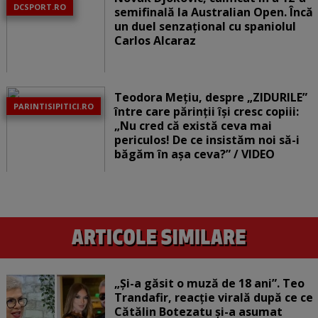
DCSPORT.RO
semifinală la Australian Open. Încă
un duel senzațional cu spaniolul
Carlos Alcaraz
Teodora Mețiu, despre „ZIDURILE”
PARINTISIPITICI.RO
între care părinții își cresc copiii:
„Nu cred că există ceva mai
periculos! De ce insistăm noi să-i
băgăm în așa ceva?” / VIDEO
„Și-a găsit o muză de 18 ani”. Teo
Trandafir, reacție virală după ce ce
Cătălin Botezatu și-a asumat