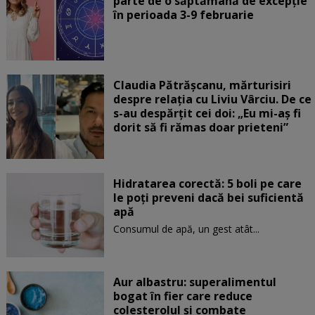
parte de o săptămână de excepție
în perioada 3-9 februarie
Claudia Pătrășcanu, mărturisiri
despre relația cu Liviu Vârciu. De ce
s-au despărțit cei doi: „Eu mi-aș fi
dorit să fi rămas doar prieteni”
Hidratarea corectă: 5 boli pe care
le poți preveni dacă bei suficientă
apă
Consumul de apă, un gest atât...
Aur albastru: superalimentul
bogat în fier care reduce
colesterolul și combate