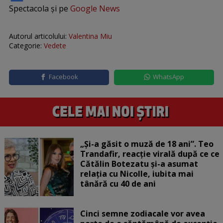
Spectacola și pe
Google News
Autorul articolului:
Valentina Miu
Categorie:
Vedete
Facebook
WhatsApp
„Și-a găsit o muză de 18 ani”. Teo
Trandafir, reacție virală după ce ce
Cătălin Botezatu și-a asumat
relația cu Nicolle, iubita mai
tânără cu 40 de ani
Cinci semne zodiacale vor avea