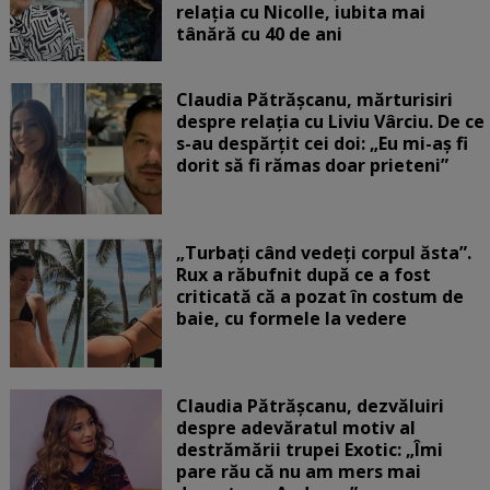
relația cu Nicolle, iubita mai
tânără cu 40 de ani
Claudia Pătrășcanu, mărturisiri
despre relația cu Liviu Vârciu. De ce
s-au despărțit cei doi: „Eu mi-aș fi
dorit să fi rămas doar prieteni”
„Turbați când vedeți corpul ăsta”.
Rux a răbufnit după ce a fost
criticată că a pozat în costum de
baie, cu formele la vedere
Claudia Pătrășcanu, dezvăluiri
despre adevăratul motiv al
destrămării trupei Exotic: „Îmi
pare rău că nu am mers mai