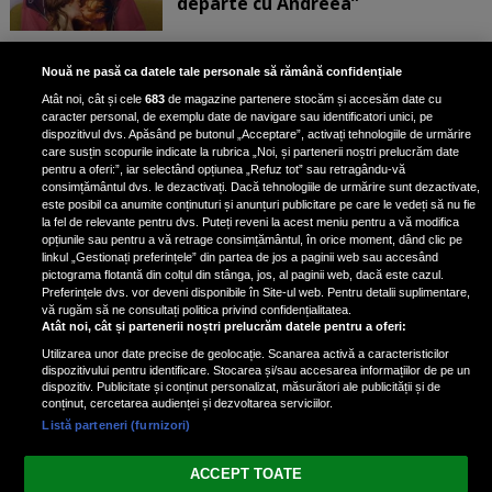
departe cu Andreea”
Scene incredibile! Ilinca Vandici a
Nouă ne pasă ca datele tale personale să rămână confidențiale
pus mâna pe aparatul de
Atât noi, cât și cele
683
de magazine partenere stocăm și accesăm date cu
fotografiat al unui paparazzo și i l-
caracter personal, de exemplu date de navigare sau identificatori unici, pe
a aruncat la gunoi: „S-a dus la
dispozitivul dvs. Apăsând pe butonul „Acceptare”, activați tehnologiile de urmărire
poliție. Nu mai aveam aer”
care susțin scopurile indicate la rubrica „Noi, și partenerii noștri prelucrăm date
pentru a oferi:”, iar selectând opțiunea „Refuz tot” sau retragându-vă
consimțământul dvs. le dezactivați. Dacă tehnologiile de urmărire sunt dezactivate,
este posibil ca anumite conținuturi și anunțuri publicitare pe care le vedeți să nu fie
Oana Moșneagu, mărturisiri
la fel de relevante pentru dvs. Puteți reveni la acest meniu pentru a vă modifica
despre începutul relației cu Vlad
opțiunile sau pentru a vă retrage consimțământul, în orice moment, dând clic pe
linkul „Gestionați preferințele” din partea de jos a paginii web sau accesând
Gherman: „Eu am fost îngrozită de
pictograma flotantă din colțul din stânga, jos, al paginii web, dacă este cazul.
aceasta posibilă relație”
Preferințele dvs. vor deveni disponibile în Site-ul web. Pentru detalii suplimentare,
vă rugăm să ne consultați politica privind confidențialitatea.
Atât noi, cât și partenerii noștri prelucrăm datele pentru a oferi:
Utilizarea unor date precise de geolocație. Scanarea activă a caracteristicilor
dispozitivului pentru identificare. Stocarea și/sau accesarea informațiilor de pe un
dispozitiv. Publicitate și conținut personalizat, măsurători ale publicității și de
conținut, cercetarea audienței și dezvoltarea serviciilor.
Listă parteneri (furnizori)
Vezi varianta Desktop
ACCEPT TOATE
Politica de confidențialitate
Politica cookies
Gestionați preferințele
|
|