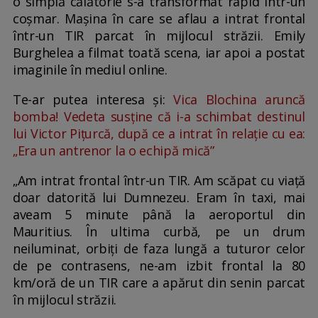
o simplă călătorie s-a transformat rapid într-un
coșmar. Mașina în care se aflau a intrat frontal
într-un TIR parcat în mijlocul străzii. Emily
Burghelea a filmat toată scena, iar apoi a postat
imaginile în mediul online.
Te-ar putea interesa și:
Vica Blochina aruncă
bomba! Vedeta susține că i-a schimbat destinul
lui Victor Pițurcă, după ce a intrat în relație cu ea:
„Era un antrenor la o echipă mică”
„Am intrat frontal într-un TIR. Am scăpat cu viață
doar datorită lui Dumnezeu. Eram în taxi, mai
aveam 5 minute până la aeroportul din
Mauritius. În ultima curbă, pe un drum
neiluminat, orbiți de faza lungă a tuturor celor
de pe contrasens, ne-am izbit frontal la 80
km/oră de un TIR care a apărut din senin parcat
în mijlocul străzii.