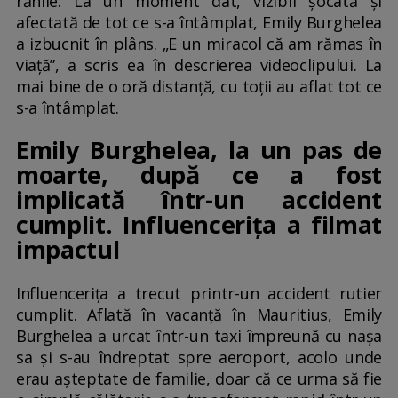
rănile. La un moment dat, vizibil șocată și
afectată de tot ce s-a întâmplat, Emily Burghelea
a izbucnit în plâns. „E un miracol că am rămas în
viață”, a scris ea în descrierea videoclipului. La
mai bine de o oră distanță, cu toții au aflat tot ce
s-a întâmplat.
Emily Burghelea, la un pas de
moarte, după ce a fost
implicată într-un accident
cumplit. Influencerița a filmat
impactul
Influencerița a trecut printr-un accident rutier
cumplit. Aflată în vacanță în Mauritius, Emily
Burghelea a urcat într-un taxi împreună cu nașa
sa și s-au îndreptat spre aeroport, acolo unde
erau așteptate de familie, doar că ce urma să fie