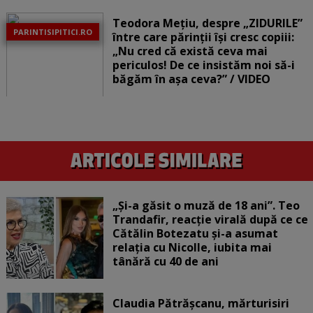
Teodora Mețiu, despre „ZIDURILE”
PARINTISIPITICI.RO
între care părinții își cresc copiii:
„Nu cred că există ceva mai
periculos! De ce insistăm noi să-i
băgăm în așa ceva?” / VIDEO
„Și-a găsit o muză de 18 ani”. Teo
Trandafir, reacție virală după ce ce
Cătălin Botezatu și-a asumat
relația cu Nicolle, iubita mai
tânără cu 40 de ani
Claudia Pătrășcanu, mărturisiri