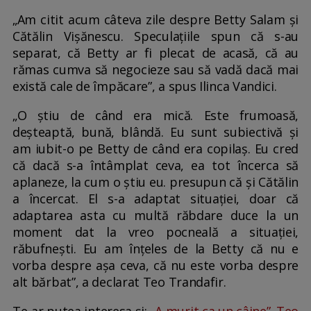
„Am citit acum câteva zile despre Betty Salam și
Cătălin Vișănescu. Speculațiile spun că s-au
separat, că Betty ar fi plecat de acasă, că au
rămas cumva să negocieze sau să vadă dacă mai
există cale de împăcare”, a spus Ilinca Vandici.
„O știu de când era mică. Este frumoasă,
deșteaptă, bună, blândă. Eu sunt subiectivă și
am iubit-o pe Betty de când era copilaș. Eu cred
că dacă s-a întâmplat ceva, ea tot încerca să
aplaneze, la cum o știu eu. presupun că și Cătălin
a încercat. El s-a adaptat situației, doar că
adaptarea asta cu multă răbdare duce la un
moment dat la vreo pocneală a situației,
răbufnești. Eu am înțeles de la Betty că nu e
vorba despre așa ceva, că nu este vorba despre
alt bărbat”, a declarat Teo Trandafir.
Te-ar putea interesa și:
„A murit ca un câine”. Teo