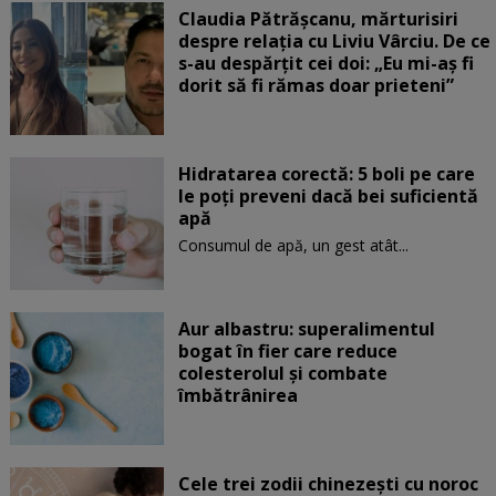
Claudia Pătrășcanu, mărturisiri
despre relația cu Liviu Vârciu. De ce
s-au despărțit cei doi: „Eu mi-aș fi
dorit să fi rămas doar prieteni”
Hidratarea corectă: 5 boli pe care
le poți preveni dacă bei suficientă
apă
Consumul de apă, un gest atât...
Aur albastru: superalimentul
bogat în fier care reduce
colesterolul și combate
îmbătrânirea
Cele trei zodii chinezești cu noroc