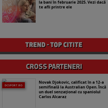
la bani în februarie 2025. Vezi dacă
te afli printre ele
Novak Djokovic, calificat în a 12-a
DCSPORT.RO
semifinală la Australian Open. Încă
un duel senzațional cu spaniolul
Carlos Alcaraz