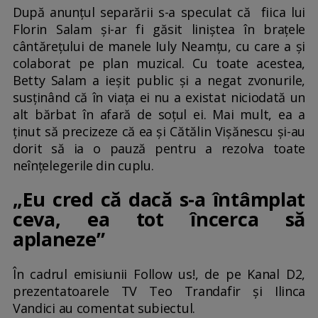
După anunțul separării s-a speculat că fiica lui
Florin Salam și-ar fi găsit liniștea în brațele
cântărețului de manele Iuly Neamțu, cu care a și
colaborat pe plan muzical. Cu toate acestea,
Betty Salam a ieșit public și a negat zvonurile,
susținând că în viața ei nu a existat niciodată un
alt bărbat în afară de soțul ei. Mai mult, ea a
ținut să precizeze că ea și Cătălin Vișănescu și-au
dorit să ia o pauză pentru a rezolva toate
neînțelegerile din cuplu.
„Eu cred că dacă s-a întâmplat
ceva, ea tot încerca să
aplaneze”
În cadrul emisiunii Follow us!, de pe Kanal D2,
prezentatoarele TV Teo Trandafir și Ilinca
Vandici au comentat subiectul.