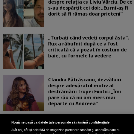
despre relația cu Liviu Vârciu. De ce
s-au despărțit cei doi: „Eu mi-aș fi
dorit să fi rămas doar prieteni”
„Turbați când vedeți corpul ăsta”.
Rux a răbufnit după ce a fost
criticată că a pozat în costum de
baie, cu formele la vedere
Claudia Pătrășcanu, dezvăluiri
despre adevăratul motiv al
destrămării trupei Exotic: „Îmi
pare rău că nu am mers mai
departe cu Andreea”
Scene incredibile! Ilinca Vandici a
Nouă ne pasă ca datele tale personale să rămână confidențiale
pus mâna pe aparatul de
Atât noi, cât și cele
683
de magazine partenere stocăm și accesăm date cu
fotografiat al unui paparazzo și i l-