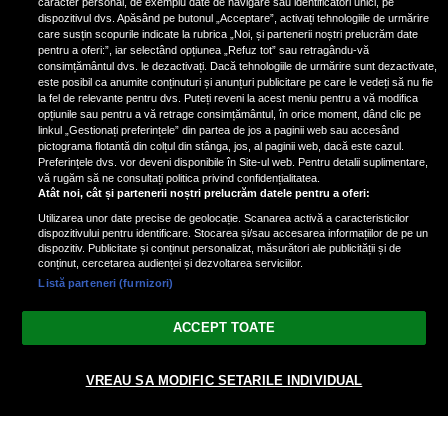
caracter personal, de exemplu date de navigare sau identificatori unici, pe
a aruncat la gunoi: „S-a dus la
dispozitivul dvs. Apăsând pe butonul „Acceptare”, activați tehnologiile de urmărire
poliție. Nu mai aveam aer”
care susțin scopurile indicate la rubrica „Noi, și partenerii noștri prelucrăm date
pentru a oferi:”, iar selectând opțiunea „Refuz tot” sau retragându-vă
consimțământul dvs. le dezactivați. Dacă tehnologiile de urmărire sunt dezactivate,
este posibil ca anumite conținuturi și anunțuri publicitare pe care le vedeți să nu fie
Oana Moșneagu, mărturisiri
la fel de relevante pentru dvs. Puteți reveni la acest meniu pentru a vă modifica
despre începutul relației cu Vlad
opțiunile sau pentru a vă retrage consimțământul, în orice moment, dând clic pe
linkul „Gestionați preferințele” din partea de jos a paginii web sau accesând
Gherman: „Eu am fost îngrozită de
pictograma flotantă din colțul din stânga, jos, al paginii web, dacă este cazul.
aceasta posibilă relație”
Preferințele dvs. vor deveni disponibile în Site-ul web. Pentru detalii suplimentare,
vă rugăm să ne consultați politica privind confidențialitatea.
Atât noi, cât și partenerii noștri prelucrăm datele pentru a oferi:
Utilizarea unor date precise de geolocație. Scanarea activă a caracteristicilor
dispozitivului pentru identificare. Stocarea și/sau accesarea informațiilor de pe un
dispozitiv. Publicitate și conținut personalizat, măsurători ale publicității și de
conținut, cercetarea audienței și dezvoltarea serviciilor.
Listă parteneri (furnizori)
Vezi varianta Desktop
ACCEPT TOATE
Politica de confidențialitate
Politica cookies
Gestionați preferințele
|
|
© 2026 spectacola.ro | Toate drepturile rezervate.
VREAU SA MODIFIC SETARILE INDIVIDUAL
nxt.196