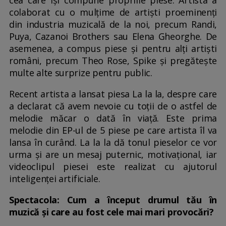
cea care își compune propriile piese. Artista a
colaborat cu o mulțime de artiști proeminenți
din industria muzicală de la noi, precum Randi,
Puya, Cazanoi Brothers sau Elena Gheorghe. De
asemenea, a compus piese și pentru alți artiști
români, precum Theo Rose, Spike și pregătește
multe alte surprize pentru public.
Recent artista a lansat piesa La la la, despre care
a declarat că avem nevoie cu toții de o astfel de
melodie măcar o dată în viață. Este prima
melodie din EP-ul de 5 piese pe care artista îl va
lansa în curând. La la la dă tonul pieselor ce vor
urma și are un mesaj puternic, motivațional, iar
videoclipul piesei este realizat cu ajutorul
inteligenței artificiale.
Spectacola: Cum a început drumul tău în
muzică și care au fost cele mai mari provocări?