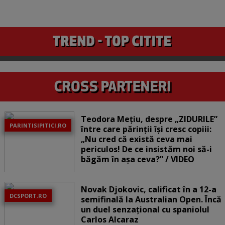
Teodora Mețiu, despre „ZIDURILE”
PARINTISIPITICI.RO
între care părinții își cresc copiii:
„Nu cred că există ceva mai
periculos! De ce insistăm noi să-i
băgăm în așa ceva?” / VIDEO
Novak Djokovic, calificat în a 12-a
DCSPORT.RO
semifinală la Australian Open. Încă
un duel senzațional cu spaniolul
Carlos Alcaraz