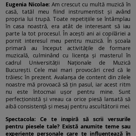
Eugenia Nicolae:
Am crescut cu multă muzică în
casă, tatăl meu fiind instrumentist și având
propria lui trupă. Toate repetițiile se întâmplau
în casa noastră, era atât de interesant să iau
parte la tot procesul. În acești ani ai copilăriei a
pornit interesul meu pentru muzică. În școala
primară au început activitățile de formare
muzicală, culminând cu licența și masterul în
cadrul Universității Naționale de Muzică
București. Cele mai mari provocări cred că le
trăiesc în prezent. Avalanșa de content din zilele
noastre mă provoacă să țin pasul, iar acest ritm
nu este întocmai ușor pentru mine. Sunt
perfecționistă și vreau ca orice piesă lansată să
aibă consistență și mesaj pentru ascultătorii mei.
Spectacola: Ce te inspiră să scrii versurile
pentru piesele tale? Există anumite teme sau
experiențe personale care te influențează în