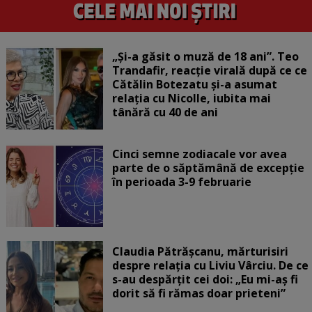
„Și-a găsit o muză de 18 ani”. Teo
Trandafir, reacție virală după ce ce
Cătălin Botezatu și-a asumat
relația cu Nicolle, iubita mai
tânără cu 40 de ani
Cinci semne zodiacale vor avea
parte de o săptămână de excepție
în perioada 3-9 februarie
Claudia Pătrășcanu, mărturisiri
despre relația cu Liviu Vârciu. De ce
s-au despărțit cei doi: „Eu mi-aș fi
dorit să fi rămas doar prieteni”