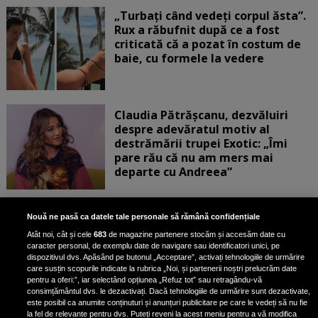
„Turbați când vedeți corpul ăsta”.
Rux a răbufnit după ce a fost
criticată că a pozat în costum de
baie, cu formele la vedere
Claudia Pătrășcanu, dezvăluiri
despre adevăratul motiv al
destrămării trupei Exotic: „Îmi
pare rău că nu am mers mai
departe cu Andreea”
Scene incredibile! Ilinca Vandici a
Nouă ne pasă ca datele tale personale să rămână confidențiale
pus mâna pe aparatul de
Atât noi, cât și cele
683
de magazine partenere stocăm și accesăm date cu
fotografiat al unui paparazzo și i l-
caracter personal, de exemplu date de navigare sau identificatori unici, pe
a aruncat la gunoi: „S-a dus la
dispozitivul dvs. Apăsând pe butonul „Acceptare”, activați tehnologiile de urmărire
poliție. Nu mai aveam aer”
care susțin scopurile indicate la rubrica „Noi, și partenerii noștri prelucrăm date
pentru a oferi:”, iar selectând opțiunea „Refuz tot” sau retragându-vă
consimțământul dvs. le dezactivați. Dacă tehnologiile de urmărire sunt dezactivate,
este posibil ca anumite conținuturi și anunțuri publicitare pe care le vedeți să nu fie
Oana Moșneagu, mărturisiri
la fel de relevante pentru dvs. Puteți reveni la acest meniu pentru a vă modifica