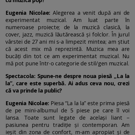
cu muzica pop?
Eugenia Nicolae:
Alegerea a venit după ani de
experimentat muzical. Am luat parte în
numeroase proiecte; de la muzică clasică, la
cover, jazz, muzică lăutărească și folclor. În jurul
vârstei de 27 ani mi s-a limpezit mintea; am știut
că acest mix mă reprezintă. Muzica mea are
bucăți din tot ce am experimentat muzical. Nu
mă pot pune într-o categorie de stil/gen muzical.
Spectacola: Spune-ne despre noua piesă „La la
la”, care este superbă. Ai adus ceva nou, crezi
că va prinde la public?
Eugenia Nicolae:
Piesa “La la la” este prima piesă
de pe mini-albumul de 5 piese pe care îl voi
lansa. Toate sunt legate de același liant –
pasiunea pentru tradiție și contemporan. Am
ieșit din zona de confort, m-am apropiat și de