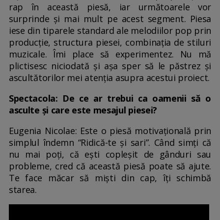
rap în această piesă, iar următoarele vor
surprinde și mai mult pe acest segment. Piesa
iese din tiparele standard ale melodiilor pop prin
producție, structura piesei, combinația de stiluri
muzicale. Îmi place să experimentez. Nu mă
plictisesc niciodată și așa sper să le păstrez și
ascultătorilor mei atenția asupra acestui proiect.
Spectacola: De ce ar trebui ca oamenii să o
asculte și care este mesajul piesei?
Eugenia Nicolae: Este o piesă motivațională prin
simplul îndemn “Ridică-te și sari”. Când simți că
nu mai poți, că ești copleșit de gânduri sau
probleme, cred că această piesă poate să ajute.
Te face măcar să miști din cap, îți schimbă
starea.