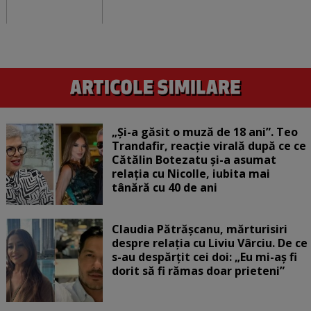
„Și-a găsit o muză de 18 ani”. Teo
Trandafir, reacție virală după ce ce
Cătălin Botezatu și-a asumat
relația cu Nicolle, iubita mai
tânără cu 40 de ani
Claudia Pătrășcanu, mărturisiri
despre relația cu Liviu Vârciu. De ce
s-au despărțit cei doi: „Eu mi-aș fi
dorit să fi rămas doar prieteni”