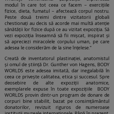
modul în care tot ceea ce facem – exercițiile
fizice, dieta, fumatul – afectează corpul nostru.
Peste două treimi dintre vizitatorii globali
chestionați au decis să acorde mai multă atenție
sănătății lor fizice după ce au vizitat expoziția. Să
vezi expoziția înseamnă să fii mișcat, inspirat și
să apreciezi miracolele corpului uman, pe care
adesea le considerăm de la sine înțelese.”
Creată de inventatorul plastinației, anatomistul
și omul de știință Dr. Gunther von Hagens, BODY
WORLDS este adesea imitată, dar inegalabilă în
ceea ce privește calitatea, etica și succesul. Spre
deosebire de alte expoziții anatomice,
exemplarele expuse în toate expozițiile BODY
WORLDS provin dintr-un program de donare de
corpuri bine stabilit, bazat pe consimțământul
donatorilor, revizuit riguros de numeroase
instituții muzeale internaționale. Până în prezent,