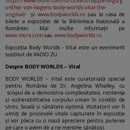
https://www.more.com/ro/tickets/happenings/g
unther-von-hagens-body-worlds-vital-the-
original/
și
www.bodyworlds.ro
sau la casa de
bilete a expoziției de la Biblioteca Națională a
României. Mai multe informații pe
www.more.com
sau
www.bodyworlds.ro
Expoziția Body Worlds - Vital este un eveniment
susținut de RADIO ZU.
Despre BODY WORLDS – Vital
BODY WORLDS – Vital este curatoriată special
pentru România de Dr. Angelina Whalley, cu
scopul de a demonstra complexitatea, reziliența
și vulnerabilitatea corpului uman în condiții de
stres, boală și sănătate optimă. Vizitatorii vor fi
uimiți de procesele vitale capturate în expoziție
și vor pleca cu o nouă apreciere pentru puterea
pe care o avem de a ne menține sănătoși.