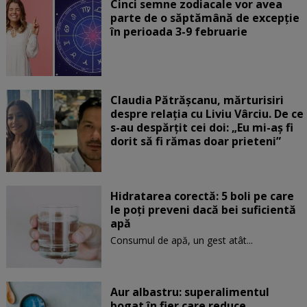
Cinci semne zodiacale vor avea
parte de o săptămână de excepție
în perioada 3-9 februarie
Claudia Pătrășcanu, mărturisiri
despre relația cu Liviu Vârciu. De ce
s-au despărțit cei doi: „Eu mi-aș fi
dorit să fi rămas doar prieteni”
Hidratarea corectă: 5 boli pe care
le poți preveni dacă bei suficientă
apă
Consumul de apă, un gest atât...
Aur albastru: superalimentul
bogat în fier care reduce