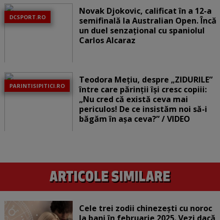
Novak Djokovic, calificat în a 12-a
DCSPORT.RO
semifinală la Australian Open. Încă
un duel senzațional cu spaniolul
Carlos Alcaraz
Teodora Mețiu, despre „ZIDURILE”
PARINTISIPITICI.RO
între care părinții își cresc copiii:
„Nu cred că există ceva mai
periculos! De ce insistăm noi să-i
băgăm în așa ceva?” / VIDEO
Cele trei zodii chinezești cu noroc
la bani în februarie 2025. Vezi dacă