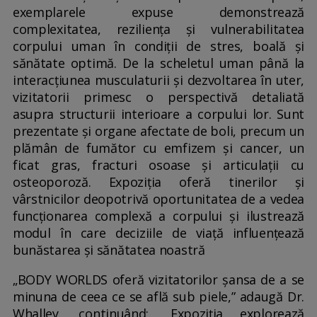
exemplarele expuse demonstrează
complexitatea, reziliența și vulnerabilitatea
corpului uman în condiții de stres, boală și
sănătate optimă. De la scheletul uman până la
interacțiunea musculaturii și dezvoltarea în uter,
vizitatorii primesc o perspectivă detaliată
asupra structurii interioare a corpului lor. Sunt
prezentate și organe afectate de boli, precum un
plămân de fumător cu emfizem și cancer, un
ficat gras, fracturi osoase și articulații cu
osteoporoză. Expoziția oferă tinerilor și
vârstnicilor deopotrivă oportunitatea de a vedea
funcționarea complexă a corpului și ilustrează
modul în care deciziile de viață influențează
bunăstarea și sănătatea noastră
„BODY WORLDS oferă vizitatorilor șansa de a se
minuna de ceea ce se află sub piele,” adaugă Dr.
Whalley, continuând: „Expoziția explorează