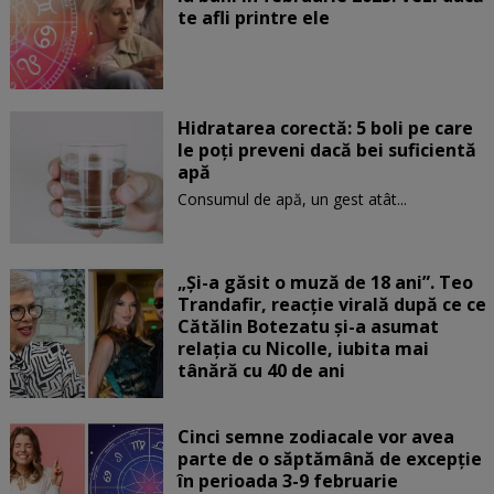
te afli printre ele
Hidratarea corectă: 5 boli pe care
le poți preveni dacă bei suficientă
apă
Consumul de apă, un gest atât...
„Și-a găsit o muză de 18 ani”. Teo
Trandafir, reacție virală după ce ce
Cătălin Botezatu și-a asumat
relația cu Nicolle, iubita mai
tânără cu 40 de ani
Cinci semne zodiacale vor avea
parte de o săptămână de excepție
în perioada 3-9 februarie