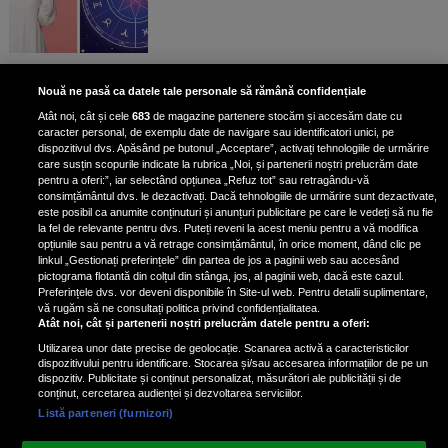
Aur albastru: superalimentul
Nouă ne pasă ca datele tale personale să rămână confidențiale
bogat în fier care reduce
Atât noi, cât și cele
683
de magazine partenere stocăm și accesăm date cu
colesterolul și combate
caracter personal, de exemplu date de navigare sau identificatori unici, pe
îmbătrânirea
dispozitivul dvs. Apăsând pe butonul „Acceptare”, activați tehnologiile de urmărire
care susțin scopurile indicate la rubrica „Noi, și partenerii noștri prelucrăm date
pentru a oferi:”, iar selectând opțiunea „Refuz tot” sau retragându-vă
consimțământul dvs. le dezactivați. Dacă tehnologiile de urmărire sunt dezactivate,
este posibil ca anumite conținuturi și anunțuri publicitare pe care le vedeți să nu fie
Claudia Pătrășcanu, mărturisiri
la fel de relevante pentru dvs. Puteți reveni la acest meniu pentru a vă modifica
despre relația cu Liviu Vârciu. De ce
opțiunile sau pentru a vă retrage consimțământul, în orice moment, dând clic pe
linkul „Gestionați preferințele” din partea de jos a paginii web sau accesând
s-au despărțit cei doi: „Eu mi-aș fi
pictograma flotantă din colțul din stânga, jos, al paginii web, dacă este cazul.
dorit să fi rămas doar prieteni”
Preferințele dvs. vor deveni disponibile în Site-ul web. Pentru detalii suplimentare,
vă rugăm să ne consultați politica privind confidențialitatea.
Atât noi, cât și partenerii noștri prelucrăm datele pentru a oferi:
Utilizarea unor date precise de geolocație. Scanarea activă a caracteristicilor
dispozitivului pentru identificare. Stocarea și/sau accesarea informațiilor de pe un
dispozitiv. Publicitate și conținut personalizat, măsurători ale publicității și de
conținut, cercetarea audienței și dezvoltarea serviciilor.
Listă parteneri (furnizori)
Vezi varianta Desktop