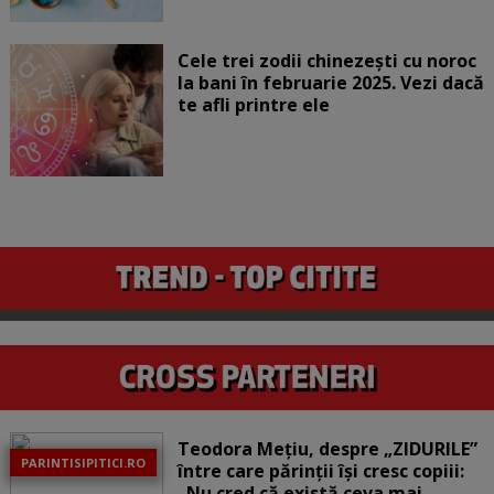
Cele trei zodii chinezești cu noroc
la bani în februarie 2025. Vezi dacă
te afli printre ele
Teodora Mețiu, despre „ZIDURILE”
PARINTISIPITICI.RO
între care părinții își cresc copiii:
„Nu cred că există ceva mai