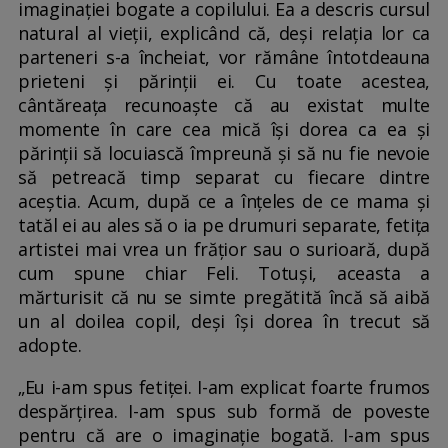
imaginației bogate a copilului. Ea a descris cursul
natural al vieții, explicând că, deși relația lor ca
parteneri s-a încheiat, vor rămâne întotdeauna
prieteni și părinții ei. Cu toate acestea,
cântăreața recunoaște că au existat multe
momente în care cea mică își dorea ca ea și
părinții să locuiască împreună și să nu fie nevoie
să petreacă timp separat cu fiecare dintre
aceștia. Acum, după ce a înțeles de ce mama și
tatăl ei au ales să o ia pe drumuri separate, fetița
artistei mai vrea un frățior sau o surioară, după
cum spune chiar Feli. Totuși, aceasta a
mărturisit că nu se simte pregătită încă să aibă
un al doilea copil, deși își dorea în trecut să
adopte.
„Eu i-am spus fetiței. I-am explicat foarte frumos
despărțirea. I-am spus sub formă de poveste
pentru că are o imaginație bogată. I-am spus