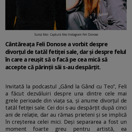
Sursă foto: Captură foto Instagram Feli Donose
Cântăreața Feli Donose a vorbit despre
divorțul de tatăl fetiței sale, dar și despre felul
în care a reușit să o facă pe cea mică să
accepte că părinții săi s-au despărțit.
Invitată la podcastul „Gând la Gând cu Teo”, Feli
a făcut dezvăluiri despre una dintre cele mai
grele perioade din viața sa, și anume divorțul de
tatăl fetiței sale. Cei doi s-au despărțit după cinci
ani de relație, dar au rămas prieteni și se implică
în creșterea celei mici. Deși separarea a fost un
moment foarte greu pentru artistă, ea