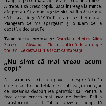
plâng, după ce toată ziua eram toată un zâmbet.
A trebuit să cresc copilul ăsta întreagă la minte,
cât pot eu. Să o duc la grădiniță, să îi plătesc aia,
să fac aia, singură 100%. Eu eram cu sufletul praf.
Plângeam de mă spărgeam și o luam de la
capăt”, a declarat Feli.
Te-ar putea interesa și:
Scandalul dintre Alina
Sorescu și Alexandru Ciucu continuă de aproape
trei ani. Ce dezvăluiri a făcut cântăreața
„Nu simt că mai vreau acum
copii”
De asemenea, artista a povestit despre felul în
care a făcut-o pe fetița ei să înțeleagă mai ușor
ce înseamnă despărțirea părinților săi. Pentru a
face acest proces mai ușor de înțeles, Feli a
transformat totul într-o poveste, adaptată