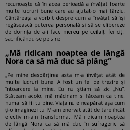
recunoaște că în acea perioadă a învățat foarte
multe lucruri bune care au ajutat-o mai târziu.
Cântăreața a vorbit despre cum a învățat să își
regăsească puterea personală și să se elibereze
de dorința de a-i face mereu pe ceilalți fericiți,
sacrificându-se pe sine.
„Mă ridicam noaptea de lângă
Nora ca să mă duc să plâng”
„Pe mine despărțirea asta m-a învățat atât de
multe lucruri bune. A fost un fel de trezire și
întoarcere la mine. Eu nu știam să zic „Nu”.
Stăteam acolo, mă măcinam și făceam ca tine,
numai să fii tu bine. Viața nu e neapărat așa cum
ți-o imaginezi tu. M-am enervat atât de tare încât
efectiv m-am transformat. Mă ridicam noaptea
de lângă Nora ca să mă duc în sufragerie să