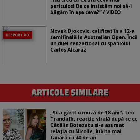
periculos! De ce insistăm noi să-i
băgăm în așa ceva?” / VIDEO
Novak Djokovic, calificat în a 12-a
DCSPORT.RO
semifinală la Australian Open. Încă
un duel senzațional cu spaniolul
Carlos Alcaraz
„Și-a găsit o muză de 18 ani”. Teo
Trandafir, reacție virală după ce ce
Cătălin Botezatu și-a asumat
relația cu Nicolle, iubita mai
tânără cu 40 de ani