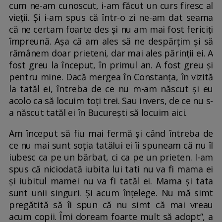
cum ne-am cunoscut, i-am făcut un curs firesc al
vieții. Și i-am spus că într-o zi ne-am dat seama
că ne certam foarte des și nu am mai fost fericiți
împreună. Așa că am ales să ne despărțim și să
rămânem doar prieteni, dar mai ales părinții ei. A
fost greu la început, în primul an. A fost greu și
pentru mine. Dacă mergea în Constanța, în vizită
la tatăl ei, întreba de ce nu m-am născut și eu
acolo ca să locuim toți trei. Sau invers, de ce nu s-
a născut tatăl ei în București să locuim aici.
Am început să fiu mai fermă și când întreba de
ce nu mai sunt soția tatălui ei îi spuneam că nu îl
iubesc ca pe un bărbat, ci ca pe un prieten. I-am
spus că niciodată iubita lui tati nu va fi mama ei
și iubitul mamei nu va fi tatăl ei. Mama și tata
sunt unii singuri. Și acum înțelege. Nu mă simt
pregătită să îi spun că nu simt că mai vreau
acum copii. Îmi doream foarte mult să adopt”, a