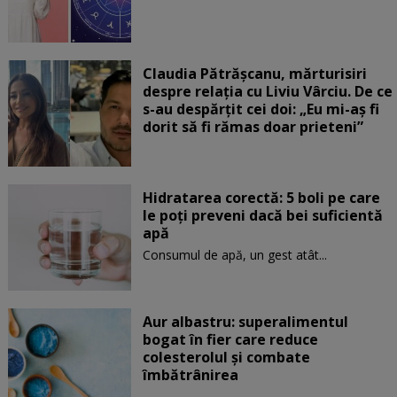
Claudia Pătrășcanu, mărturisiri
despre relația cu Liviu Vârciu. De ce
s-au despărțit cei doi: „Eu mi-aș fi
dorit să fi rămas doar prieteni”
Hidratarea corectă: 5 boli pe care
le poți preveni dacă bei suficientă
apă
Consumul de apă, un gest atât...
Aur albastru: superalimentul
bogat în fier care reduce
colesterolul și combate
îmbătrânirea