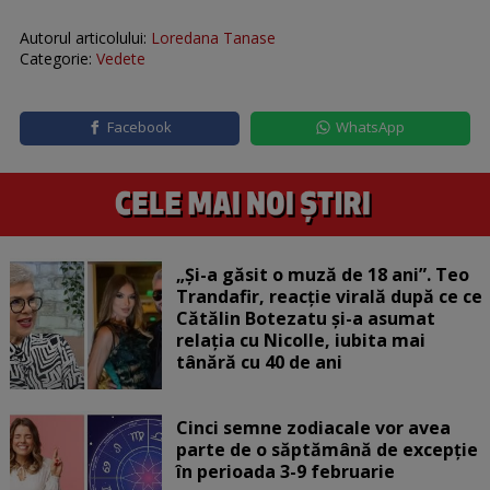
Autorul articolului:
Loredana Tanase
Categorie:
Vedete
Facebook
WhatsApp
„Și-a găsit o muză de 18 ani”. Teo
Trandafir, reacție virală după ce ce
Cătălin Botezatu și-a asumat
relația cu Nicolle, iubita mai
tânără cu 40 de ani
Cinci semne zodiacale vor avea
parte de o săptămână de excepție
în perioada 3-9 februarie