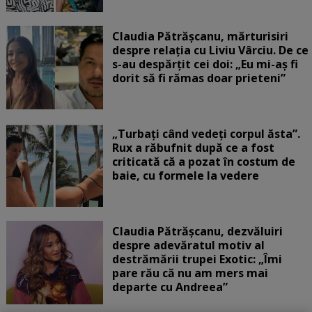
Claudia Pătrășcanu, mărturisiri
despre relația cu Liviu Vârciu. De ce
s-au despărțit cei doi: „Eu mi-aș fi
dorit să fi rămas doar prieteni”
„Turbați când vedeți corpul ăsta”.
Rux a răbufnit după ce a fost
criticată că a pozat în costum de
baie, cu formele la vedere
Claudia Pătrășcanu, dezvăluiri
despre adevăratul motiv al
destrămării trupei Exotic: „Îmi
pare rău că nu am mers mai
departe cu Andreea”