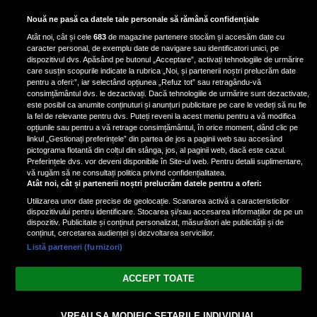
Scene incredibile! Ilinca Vandici a
Nouă ne pasă ca datele tale personale să rămână confidențiale
pus mâna pe aparatul de
Atât noi, cât și cele
683
de magazine partenere stocăm și accesăm date cu
fotografiat al unui paparazzo și i l-
caracter personal, de exemplu date de navigare sau identificatori unici, pe
a aruncat la gunoi: „S-a dus la
dispozitivul dvs. Apăsând pe butonul „Acceptare”, activați tehnologiile de urmărire
poliție. Nu mai aveam aer”
care susțin scopurile indicate la rubrica „Noi, și partenerii noștri prelucrăm date
pentru a oferi:”, iar selectând opțiunea „Refuz tot” sau retragându-vă
consimțământul dvs. le dezactivați. Dacă tehnologiile de urmărire sunt dezactivate,
este posibil ca anumite conținuturi și anunțuri publicitare pe care le vedeți să nu fie
Oana Moșneagu, mărturisiri
la fel de relevante pentru dvs. Puteți reveni la acest meniu pentru a vă modifica
despre începutul relației cu Vlad
opțiunile sau pentru a vă retrage consimțământul, în orice moment, dând clic pe
linkul „Gestionați preferințele” din partea de jos a paginii web sau accesând
Gherman: „Eu am fost îngrozită de
pictograma flotantă din colțul din stânga, jos, al paginii web, dacă este cazul.
aceasta posibilă relație”
Preferințele dvs. vor deveni disponibile în Site-ul web. Pentru detalii suplimentare,
vă rugăm să ne consultați politica privind confidențialitatea.
Atât noi, cât și partenerii noștri prelucrăm datele pentru a oferi:
Utilizarea unor date precise de geolocație. Scanarea activă a caracteristicilor
dispozitivului pentru identificare. Stocarea și/sau accesarea informațiilor de pe un
dispozitiv. Publicitate și conținut personalizat, măsurători ale publicității și de
conținut, cercetarea audienței și dezvoltarea serviciilor.
Listă parteneri (furnizori)
Vezi varianta Desktop
ACCEPT TOATE
Politica de confidențialitate
Politica cookies
Gestionați preferințele
|
|
© 2026 spectacola.ro | Toate drepturile rezervate.
VREAU SA MODIFIC SETARILE INDIVIDUAL