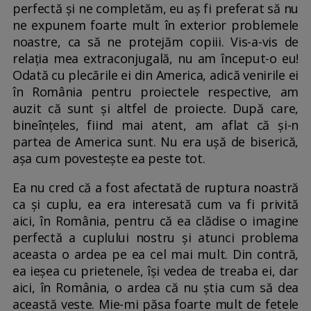
perfectă și ne completăm, eu aș fi preferat să nu
ne expunem foarte mult în exterior problemele
noastre, ca să ne protejăm copiii. Vis-a-vis de
relația mea extraconjugală, nu am început-o eu!
Odată cu plecările ei din America, adică venirile ei
în România pentru proiectele respective, am
auzit că sunt și altfel de proiecte. După care,
bineînțeles, fiind mai atent, am aflat că și-n
partea de America sunt. Nu era ușă de biserică,
așa cum povestește ea peste tot.
Ea nu cred că a fost afectată de ruptura noastră
ca și cuplu, ea era interesată cum va fi privită
aici, în România, pentru că ea clădise o imagine
perfectă a cuplului nostru și atunci problema
aceasta o ardea pe ea cel mai mult. Din contră,
ea ieșea cu prietenele, își vedea de treaba ei, dar
aici, în România, o ardea că nu știa cum să dea
această veste. Mie-mi păsa foarte mult de fetele