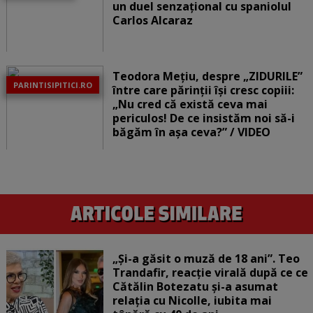
un duel senzațional cu spaniolul
Carlos Alcaraz
Teodora Mețiu, despre „ZIDURILE”
PARINTISIPITICI.RO
între care părinții își cresc copiii:
„Nu cred că există ceva mai
periculos! De ce insistăm noi să-i
băgăm în așa ceva?” / VIDEO
„Și-a găsit o muză de 18 ani”. Teo
Trandafir, reacție virală după ce ce
Cătălin Botezatu și-a asumat
relația cu Nicolle, iubita mai