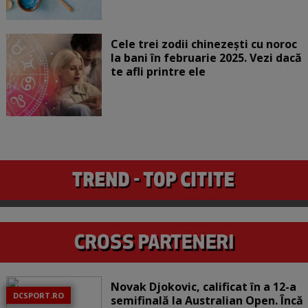
Cele trei zodii chinezești cu noroc
la bani în februarie 2025. Vezi dacă
te afli printre ele
Novak Djokovic, calificat în a 12-a
DCSPORT.RO
semifinală la Australian Open. Încă