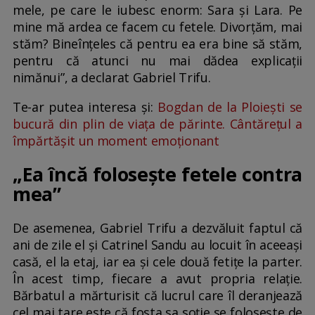
mele, pe care le iubesc enorm: Sara și Lara. Pe
mine mă ardea ce facem cu fetele. Divorțăm, mai
stăm? Bineînțeles că pentru ea era bine să stăm,
pentru că atunci nu mai dădea explicații
nimănui”, a declarat Gabriel Trifu.
Te-ar putea interesa și:
Bogdan de la Ploiești se
bucură din plin de viața de părinte. Cântărețul a
împărtășit un moment emoționant
„Ea încă folosește fetele contra
mea”
De asemenea, Gabriel Trifu a dezvăluit faptul că
ani de zile el și Catrinel Sandu au locuit în aceeași
casă, el la etaj, iar ea și cele două fetițe la parter.
În acest timp, fiecare a avut propria relație.
Bărbatul a mărturisit că lucrul care îl deranjează
cel mai tare este că fosta sa soție se folosește de