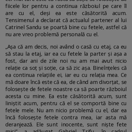
fiicele lor pentru a continua războiul pe care îl
are cu el, deși ea este căsătorită acum.
Tensimenul a declarat că actualul partener al lui
Catrinel Sandu se poartă bine cu fetele, astfel că
nu are vreo problemă personală cu el.
„Așa că am decis, noi având o casă cu etaj, ca eu
să stau la etaj, iar ea cu fetele la parter și așa a
fost, dar ani de zile noi nu am mai avut nicio
relație ca soț și soție, ca să zic așa. Bineînțeles că
ea continua relațiile ei, iar eu cu relația mea. Ce
mă doare încă este că ea, de când am divorțat, se
folosește de fetele noastre ca să poarte războiul
acesta cu mine. Ea este căsătorită acum, sunt
liniștit acum, pentru că el se comportă bine cu
fetele mele. Nu am nicio problemă cu el, dar ea
încă folosește fetele contra mea, iar asta mă
deranjează. Ele sunt inocente, sunt niște fete
mici”, a adăugat Gabriel Trifu, în cadrul