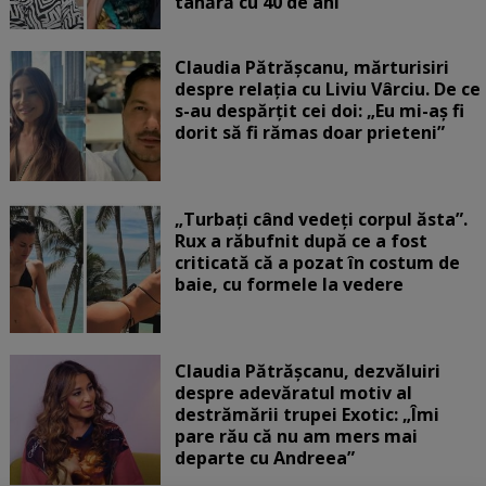
tânără cu 40 de ani
Claudia Pătrășcanu, mărturisiri
despre relația cu Liviu Vârciu. De ce
s-au despărțit cei doi: „Eu mi-aș fi
dorit să fi rămas doar prieteni”
„Turbați când vedeți corpul ăsta”.
Rux a răbufnit după ce a fost
criticată că a pozat în costum de
baie, cu formele la vedere
Claudia Pătrășcanu, dezvăluiri
despre adevăratul motiv al
destrămării trupei Exotic: „Îmi
pare rău că nu am mers mai
departe cu Andreea”