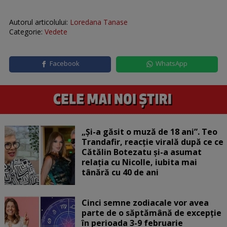
Autorul articolului:
Loredana Tanase
Categorie:
Vedete
Facebook
WhatsApp
„Și-a găsit o muză de 18 ani”. Teo
Trandafir, reacție virală după ce ce
Cătălin Botezatu și-a asumat
relația cu Nicolle, iubita mai
tânără cu 40 de ani
Cinci semne zodiacale vor avea
parte de o săptămână de excepție
în perioada 3-9 februarie