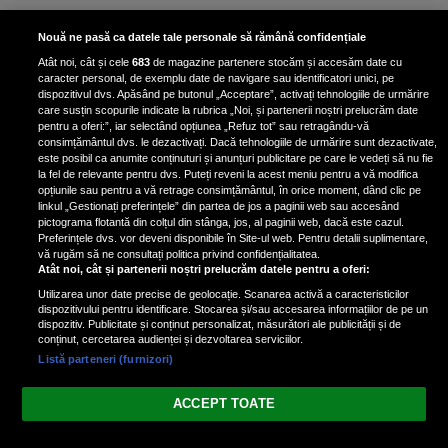
Scene incredibile! Ilinca Vandici a
Nouă ne pasă ca datele tale personale să rămână confidențiale
pus mâna pe aparatul de
Atât noi, cât și cele
683
de magazine partenere stocăm și accesăm date cu
fotografiat al unui paparazzo și i l-
caracter personal, de exemplu date de navigare sau identificatori unici, pe
a aruncat la gunoi: „S-a dus la
dispozitivul dvs. Apăsând pe butonul „Acceptare”, activați tehnologiile de urmărire
poliție. Nu mai aveam aer”
care susțin scopurile indicate la rubrica „Noi, și partenerii noștri prelucrăm date
pentru a oferi:”, iar selectând opțiunea „Refuz tot” sau retragându-vă
consimțământul dvs. le dezactivați. Dacă tehnologiile de urmărire sunt dezactivate,
este posibil ca anumite conținuturi și anunțuri publicitare pe care le vedeți să nu fie
Oana Moșneagu, mărturisiri
la fel de relevante pentru dvs. Puteți reveni la acest meniu pentru a vă modifica
despre începutul relației cu Vlad
opțiunile sau pentru a vă retrage consimțământul, în orice moment, dând clic pe
linkul „Gestionați preferințele” din partea de jos a paginii web sau accesând
Gherman: „Eu am fost îngrozită de
pictograma flotantă din colțul din stânga, jos, al paginii web, dacă este cazul.
aceasta posibilă relație”
Preferințele dvs. vor deveni disponibile în Site-ul web. Pentru detalii suplimentare,
vă rugăm să ne consultați politica privind confidențialitatea.
Atât noi, cât și partenerii noștri prelucrăm datele pentru a oferi:
Utilizarea unor date precise de geolocație. Scanarea activă a caracteristicilor
dispozitivului pentru identificare. Stocarea și/sau accesarea informațiilor de pe un
dispozitiv. Publicitate și conținut personalizat, măsurători ale publicității și de
conținut, cercetarea audienței și dezvoltarea serviciilor.
Listă parteneri (furnizori)
Vezi varianta Desktop
ACCEPT TOATE
Politica de confidențialitate
Politica cookies
Gestionați preferințele
|
|
© 2026 spectacola.ro | Toate drepturile rezervate.