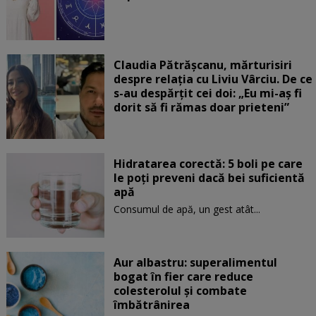
Claudia Pătrășcanu, mărturisiri
despre relația cu Liviu Vârciu. De ce
s-au despărțit cei doi: „Eu mi-aș fi
dorit să fi rămas doar prieteni”
Hidratarea corectă: 5 boli pe care
le poți preveni dacă bei suficientă
apă
Consumul de apă, un gest atât...
Aur albastru: superalimentul
bogat în fier care reduce
colesterolul și combate
îmbătrânirea