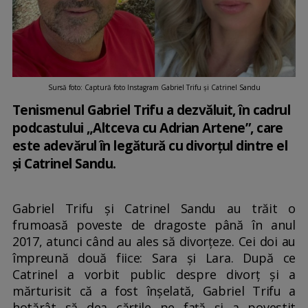
Sursă foto: Captură foto Instagram Gabriel Trifu și Catrinel Sandu
Tenismenul Gabriel Trifu a dezvăluit, în cadrul
podcastului „Altceva cu Adrian Artene”, care
este adevărul în legătură cu divorțul dintre el
și Catrinel Sandu.
Gabriel Trifu și Catrinel Sandu au trăit o
frumoasă poveste de dragoste până în anul
2017, atunci când au ales să divorțeze. Cei doi au
împreună două fiice: Sara și Lara. După ce
Catrinel a vorbit public despre divorț și a
mărturisit că a fost înșelată, Gabriel Trifu a
hotărât să dea cărțile pe față și a povestit