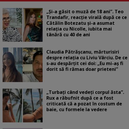
„Și-a găsit o muză de 18 ani”. Teo
Trandafir, reacție virală după ce ce
Cătălin Botezatu și-a asumat
relația cu Nicolle, iubita mai
tânără cu 40 de ani
Claudia Pătrășcanu, mărturisiri
despre relația cu Liviu Vârciu. De ce
s-au despărțit cei doi: „Eu mi-aș fi
dorit să fi rămas doar prieteni”
„Turbați când vedeți corpul ăsta”.
Rux a răbufnit după ce a fost
criticată că a pozat în costum de
baie, cu formele la vedere