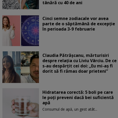
tânără cu 40 de ani
Cinci semne zodiacale vor avea
parte de o săptămână de excepție
în perioada 3-9 februarie
Claudia Pătrășcanu, mărturisiri
despre relația cu Liviu Vârciu. De ce
s-au despărțit cei doi: „Eu mi-aș fi
dorit să fi rămas doar prieteni”
Hidratarea corectă: 5 boli pe care
le poți preveni dacă bei suficientă
apă
Consumul de apă, un gest atât...