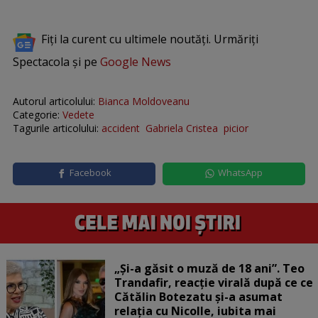
Fiți la curent cu ultimele noutăți. Urmăriți
Spectacola și pe
Google News
Autorul articolului:
Bianca Moldoveanu
Categorie:
Vedete
Tagurile articolului:
accident
Gabriela Cristea
picior
Facebook
WhatsApp
„Și-a găsit o muză de 18 ani”. Teo
Trandafir, reacție virală după ce ce
Cătălin Botezatu și-a asumat
relația cu Nicolle, iubita mai