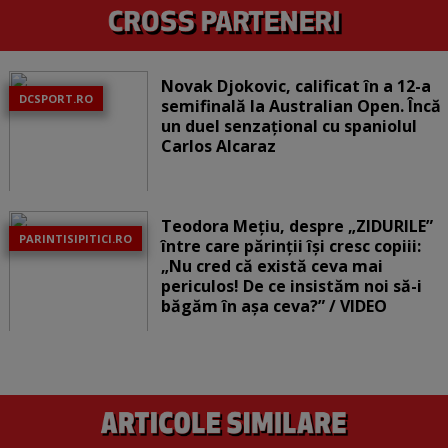
Novak Djokovic, calificat în a 12-a
DCSPORT.RO
semifinală la Australian Open. Încă
un duel senzațional cu spaniolul
Carlos Alcaraz
Teodora Mețiu, despre „ZIDURILE”
PARINTISIPITICI.RO
între care părinții își cresc copiii:
„Nu cred că există ceva mai
periculos! De ce insistăm noi să-i
băgăm în așa ceva?” / VIDEO