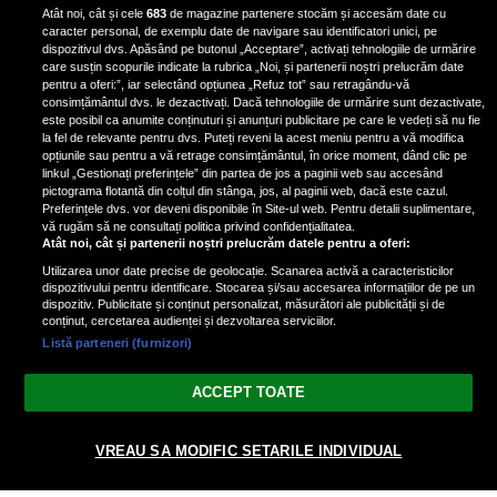
iubita lui, după ce au plecat din
Atât noi, cât și cele
683
de magazine partenere stocăm și accesăm date cu
casa Narcisei Balaban: „Noi
caracter personal, de exemplu date de navigare sau identificatori unici, pe
suntem într-o casă cu două-trei
dispozitivul dvs. Apăsând pe butonul „Acceptare”, activați tehnologiile de urmărire
etaje”
care susțin scopurile indicate la rubrica „Noi, și partenerii noștri prelucrăm date
pentru a oferi:”, iar selectând opțiunea „Refuz tot” sau retragându-vă
consimțământul dvs. le dezactivați. Dacă tehnologiile de urmărire sunt dezactivate,
este posibil ca anumite conținuturi și anunțuri publicitare pe care le vedeți să nu fie
Oana Roman, achiziție după
la fel de relevante pentru dvs. Puteți reveni la acest meniu pentru a vă modifica
achiziție. Suma exorbitantă pe
opțiunile sau pentru a vă retrage consimțământul, în orice moment, dând clic pe
linkul „Gestionați preferințele” din partea de jos a paginii web sau accesând
care a scos-o din buzunar pentru o
pictograma flotantă din colțul din stânga, jos, al paginii web, dacă este cazul.
pereche de ochelari de soare și un
Preferințele dvs. vor deveni disponibile în Site-ul web. Pentru detalii suplimentare,
parfum
vă rugăm să ne consultați politica privind confidențialitatea.
Atât noi, cât și partenerii noștri prelucrăm datele pentru a oferi:
Utilizarea unor date precise de geolocație. Scanarea activă a caracteristicilor
dispozitivului pentru identificare. Stocarea și/sau accesarea informațiilor de pe un
dispozitiv. Publicitate și conținut personalizat, măsurători ale publicității și de
conținut, cercetarea audienței și dezvoltarea serviciilor.
Listă parteneri (furnizori)
Vezi varianta Desktop
ACCEPT TOATE
Politica de confidențialitate
Politica cookies
Gestionați preferințele
|
|
© 2026 spectacola.ro | Toate drepturile rezervate.
VREAU SA MODIFIC SETARILE INDIVIDUAL