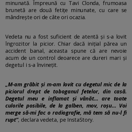
minunată. Împreună cu Tavi Clonda, frumoasa
brunetă are două fetițe minunate, cu care se
mândrește ori de câte ori ocazia.
Vedeta nu a fost suficient de atentă și s-a lovit
îngrozitor la picior. Chiar dacă inițial părea un
accident banal, aceasta spune că are nevoie
acum de un control deoarece are dureri mari și
degetul i s-a învinețit.
„M-am grăbit și m-am lovit cu degetul mic de la
piciorul drept de toboganul fetelor, din casă.
Degetul meu e inflamat și vânăt… are toate
culorile posibile, de la galben, mov, roșu… Voi
merge să-mi fac o radiografie, mă tem să nu-l fi
rupt”
, declara vedeta, pe InstaStory.