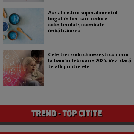
Aur albastru: superalimentul
bogat în fier care reduce
colesterolul și combate
îmbătrânirea
Cele trei zodii chinezești cu noroc
la bani în februarie 2025. Vezi dacă
te afli printre ele