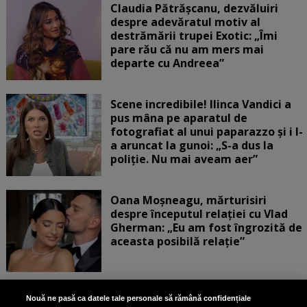
Claudia Pătrășcanu, dezvăluiri
despre adevăratul motiv al
destrămării trupei Exotic: „Îmi
pare rău că nu am mers mai
departe cu Andreea”
Scene incredibile! Ilinca Vandici a
pus mâna pe aparatul de
fotografiat al unui paparazzo și i l-
a aruncat la gunoi: „S-a dus la
poliție. Nu mai aveam aer”
Oana Moșneagu, mărturisiri
despre începutul relației cu Vlad
Gherman: „Eu am fost îngrozită de
aceasta posibilă relație”
Unde locuiesc Alberto Guță și
Nouă ne pasă ca datele tale personale să rămână confidențiale