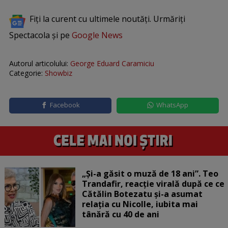
Fiți la curent cu ultimele noutăți. Urmăriți
Spectacola și pe
Google News
Autorul articolului:
George Eduard Caramiciu
Categorie:
Showbiz
Facebook
WhatsApp
„Și-a găsit o muză de 18 ani”. Teo
Trandafir, reacție virală după ce ce
Cătălin Botezatu și-a asumat
relația cu Nicolle, iubita mai
tânără cu 40 de ani