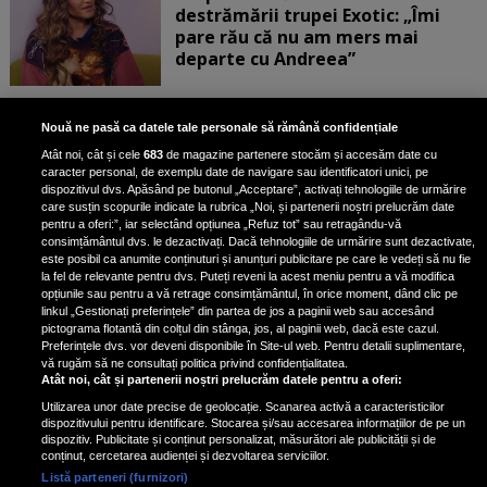
destrămării trupei Exotic: „Îmi
pare rău că nu am mers mai
departe cu Andreea”
Scene incredibile! Ilinca Vandici a
Nouă ne pasă ca datele tale personale să rămână confidențiale
pus mâna pe aparatul de
Atât noi, cât și cele
683
de magazine partenere stocăm și accesăm date cu
fotografiat al unui paparazzo și i l-
caracter personal, de exemplu date de navigare sau identificatori unici, pe
a aruncat la gunoi: „S-a dus la
dispozitivul dvs. Apăsând pe butonul „Acceptare”, activați tehnologiile de urmărire
poliție. Nu mai aveam aer”
care susțin scopurile indicate la rubrica „Noi, și partenerii noștri prelucrăm date
pentru a oferi:”, iar selectând opțiunea „Refuz tot” sau retragându-vă
consimțământul dvs. le dezactivați. Dacă tehnologiile de urmărire sunt dezactivate,
este posibil ca anumite conținuturi și anunțuri publicitare pe care le vedeți să nu fie
Oana Moșneagu, mărturisiri
la fel de relevante pentru dvs. Puteți reveni la acest meniu pentru a vă modifica
despre începutul relației cu Vlad
opțiunile sau pentru a vă retrage consimțământul, în orice moment, dând clic pe
linkul „Gestionați preferințele” din partea de jos a paginii web sau accesând
Gherman: „Eu am fost îngrozită de
pictograma flotantă din colțul din stânga, jos, al paginii web, dacă este cazul.
aceasta posibilă relație”
Preferințele dvs. vor deveni disponibile în Site-ul web. Pentru detalii suplimentare,
vă rugăm să ne consultați politica privind confidențialitatea.
Atât noi, cât și partenerii noștri prelucrăm datele pentru a oferi:
Utilizarea unor date precise de geolocație. Scanarea activă a caracteristicilor
dispozitivului pentru identificare. Stocarea și/sau accesarea informațiilor de pe un
dispozitiv. Publicitate și conținut personalizat, măsurători ale publicității și de
conținut, cercetarea audienței și dezvoltarea serviciilor.
Listă parteneri (furnizori)