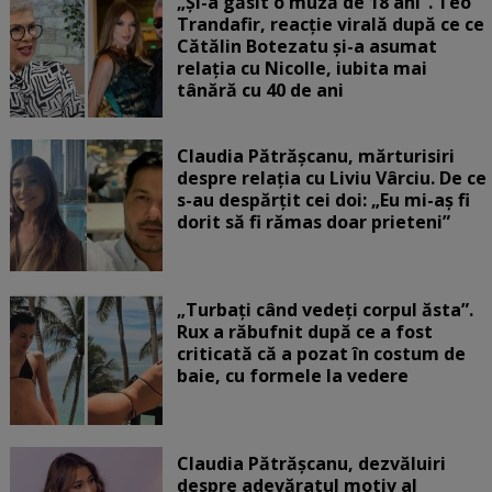
„Și-a găsit o muză de 18 ani”. Teo
Trandafir, reacție virală după ce ce
Cătălin Botezatu și-a asumat
relația cu Nicolle, iubita mai
tânără cu 40 de ani
Claudia Pătrășcanu, mărturisiri
despre relația cu Liviu Vârciu. De ce
s-au despărțit cei doi: „Eu mi-aș fi
dorit să fi rămas doar prieteni”
„Turbați când vedeți corpul ăsta”.
Rux a răbufnit după ce a fost
criticată că a pozat în costum de
baie, cu formele la vedere
Claudia Pătrășcanu, dezvăluiri
despre adevăratul motiv al