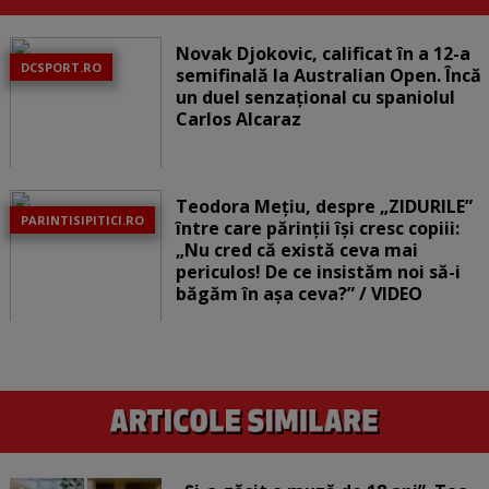
Novak Djokovic, calificat în a 12-a
DCSPORT.RO
semifinală la Australian Open. Încă
un duel senzațional cu spaniolul
Carlos Alcaraz
Teodora Mețiu, despre „ZIDURILE”
PARINTISIPITICI.RO
între care părinții își cresc copiii:
„Nu cred că există ceva mai
periculos! De ce insistăm noi să-i
băgăm în așa ceva?” / VIDEO