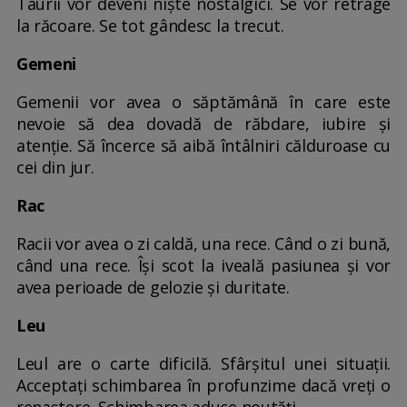
Taurii vor deveni nişte nostalgici. Se vor retrage
la răcoare. Se tot gândesc la trecut.
Gemeni
Gemenii vor avea o săptămână în care este
nevoie să dea dovadă de răbdare, iubire şi
atenţie. Să încerce să aibă întâlniri călduroase cu
cei din jur.
Rac
Racii vor avea o zi caldă, una rece. Când o zi bună,
când una rece. Îşi scot la iveală pasiunea şi vor
avea perioade de gelozie şi duritate.
Leu
Leul are o carte dificilă. Sfârşitul unei situaţii.
Acceptaţi schimbarea în profunzime dacă vreţi o
renaştere. Schimbarea aduce noutăţi.