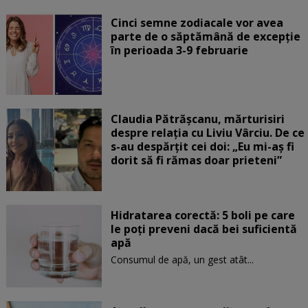
Cinci semne zodiacale vor avea
parte de o săptămână de excepție
în perioada 3-9 februarie
Claudia Pătrășcanu, mărturisiri
despre relația cu Liviu Vârciu. De ce
s-au despărțit cei doi: „Eu mi-aș fi
dorit să fi rămas doar prieteni”
Hidratarea corectă: 5 boli pe care
le poți preveni dacă bei suficientă
apă
Consumul de apă, un gest atât...