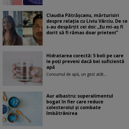
Claudia Pătrășcanu, mărturisiri
despre relația cu Liviu Vârciu. De ce
s-au despărțit cei doi: „Eu mi-aș fi
dorit să fi rămas doar prieteni”
Hidratarea corectă: 5 boli pe care
le poți preveni dacă bei suficientă
apă
Consumul de apă, un gest atât...
Aur albastru: superalimentul
bogat în fier care reduce
colesterolul și combate
îmbătrânirea