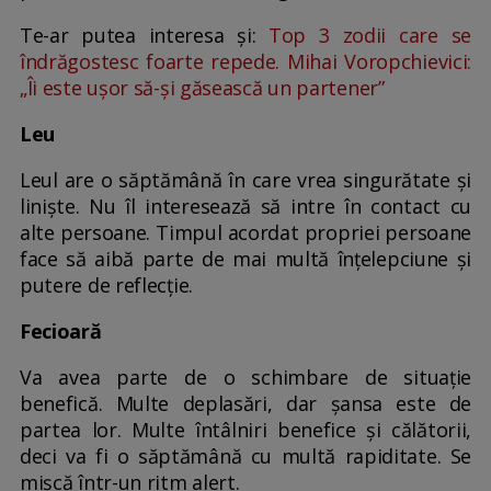
Te-ar putea interesa și:
Top 3 zodii care se
îndrăgostesc foarte repede. Mihai Voropchievici:
„Îi este uşor să-şi găsească un partener”
Leu
Leul are o săptămână în care vrea singurătate şi
linişte. Nu îl interesează să intre în contact cu
alte persoane. Timpul acordat propriei persoane
face să aibă parte de mai multă înțelepciune și
putere de reflecție.
Fecioară
Va avea parte de o schimbare de situație
benefică. Multe deplasări, dar șansa este de
partea lor. Multe întâlniri benefice şi călătorii,
deci va fi o săptămână cu multă rapiditate. Se
mișcă într-un ritm alert.