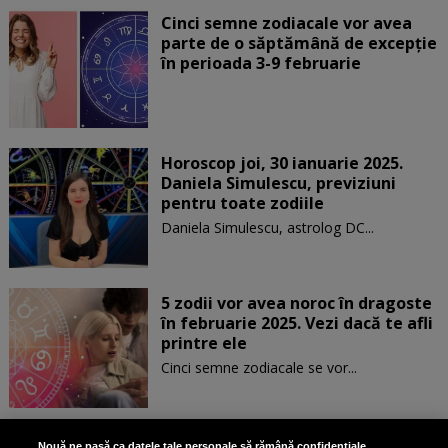
Cinci semne zodiacale vor avea
parte de o săptămână de excepție
în perioada 3-9 februarie
Horoscop joi, 30 ianuarie 2025.
Daniela Simulescu, previziuni
pentru toate zodiile
Daniela Simulescu, astrolog DC...
5 zodii vor avea noroc în dragoste
în februarie 2025. Vezi dacă te afli
printre ele
Cinci semne zodiacale se vor...
Patru zodii primesc un mesaj
Nouă ne pasă ca datele tale personale să rămână confidențiale