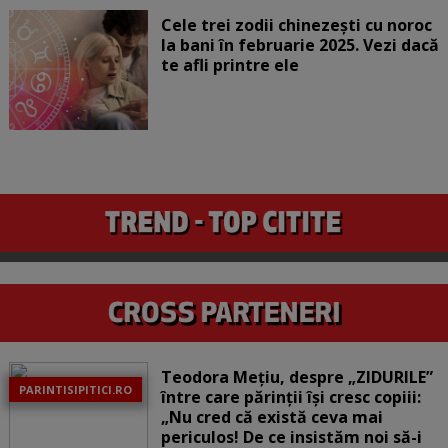
Cele trei zodii chinezești cu noroc
la bani în februarie 2025. Vezi dacă
te afli printre ele
Teodora Mețiu, despre „ZIDURILE”
PARINTISIPITICI.RO
între care părinții își cresc copiii:
„Nu cred că există ceva mai
periculos! De ce insistăm noi să-i