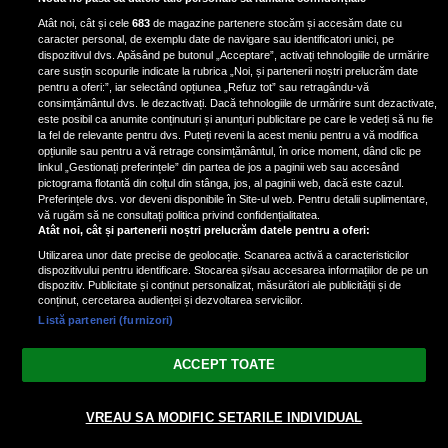
special de la Univers pe 30
Atât noi, cât și cele
683
de magazine partenere stocăm și accesăm date cu
ianuarie. Vezi dacă te afli printre
caracter personal, de exemplu date de navigare sau identificatori unici, pe
ele
dispozitivul dvs. Apăsând pe butonul „Acceptare”, activați tehnologiile de urmărire
care susțin scopurile indicate la rubrica „Noi, și partenerii noștri prelucrăm date
pentru a oferi:”, iar selectând opțiunea „Refuz tot” sau retragându-vă
consimțământul dvs. le dezactivați. Dacă tehnologiile de urmărire sunt dezactivate,
este posibil ca anumite conținuturi și anunțuri publicitare pe care le vedeți să nu fie
3 zodii ale căror dorințe devin
la fel de relevante pentru dvs. Puteți reveni la acest meniu pentru a vă modifica
realitate pe 29 ianuarie 2025. Vezi
opțiunile sau pentru a vă retrage consimțământul, în orice moment, dând clic pe
linkul „Gestionați preferințele” din partea de jos a paginii web sau accesând
dacă te afli printre cei norocoși
pictograma flotantă din colțul din stânga, jos, al paginii web, dacă este cazul.
Preferințele dvs. vor deveni disponibile în Site-ul web. Pentru detalii suplimentare,
vă rugăm să ne consultați politica privind confidențialitatea.
Atât noi, cât și partenerii noștri prelucrăm datele pentru a oferi:
Utilizarea unor date precise de geolocație. Scanarea activă a caracteristicilor
dispozitivului pentru identificare. Stocarea și/sau accesarea informațiilor de pe un
dispozitiv. Publicitate și conținut personalizat, măsurători ale publicității și de
conținut, cercetarea audienței și dezvoltarea serviciilor.
Listă parteneri (furnizori)
Vezi varianta Desktop
ACCEPT TOATE
Politica de confidențialitate
Politica cookies
Gestionați preferințele
|
|
© 2026 spectacola.ro | Toate drepturile rezervate.
VREAU SA MODIFIC SETARILE INDIVIDUAL