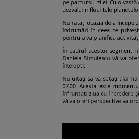
pe parcursul zilei. Cu o vast
dezvălui influențele planetelor
Nu ratați ocazia de a începe z
îndrumări în ceea ce privește
pentru a vă planifica activită
În cadrul acestui segment ma
Daniela Simulescu vă va ofer
înțelepte.
Nu uitați să vă setați alarma
07:00. Acesta este momentul
înfruntați ziua cu încredere ș
vă va oferi perspective valoro