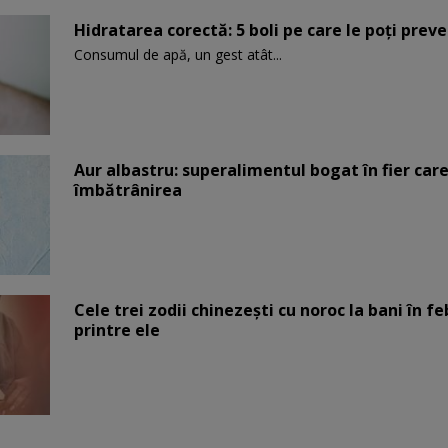
Hidratarea corectă: 5 boli pe care le poți prev
Consumul de apă, un gest atât...
Aur albastru: superalimentul bogat în fier car
îmbătrânirea
Cele trei zodii chinezești cu noroc la bani în fe
printre ele