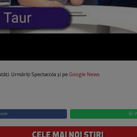
utăți. Urmăriți Spectacola și pe
Google News
book
W