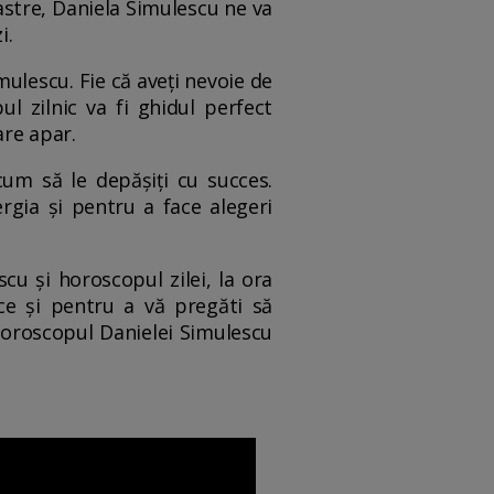
astre, Daniela Simulescu ne va
i.
mulescu. Fie că aveți nevoie de
ul zilnic va fi ghidul perfect
are apar.
cum să le depășiți cu succes.
rgia și pentru a face alegeri
cu și horoscopul zilei, la ora
ce și pentru a vă pregăti să
, horoscopul Danielei Simulescu