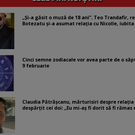
„Și-a găsit o muză de 18 ani”. Teo Trandafir, r
Botezatu și-a asumat relația cu Nicolle, iubita
Cinci semne zodiacale vor avea parte de o săp
9 februarie
Claudia Pătrășcanu, mărturisiri despre relația 
despărțit cei doi: „Eu mi-aș fi dorit să fi rămas