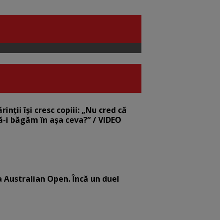
nții își cresc copiii: „Nu cred că
să-i băgăm în așa ceva?” / VIDEO
la Australian Open. Încă un duel