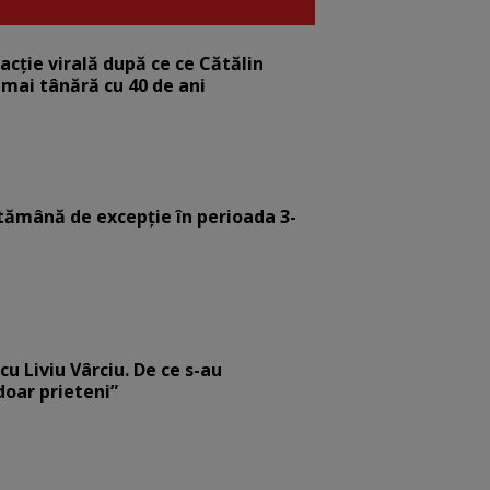
eacție virală după ce ce Cătălin
 mai tânără cu 40 de ani
tămână de excepție în perioada 3-
cu Liviu Vârciu. De ce s-au
 doar prieteni”