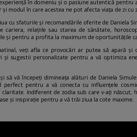
ă experiență în domeniu și o pasiune autentică pentru 
 și modul în care acestea ne pot afecta viața de zi cu z
iua cu sfaturile și recomandările oferite de Daniela Si
 cariera, relațiile sau starea de sănătate, horoscop
țile și pentru a profita la maximum de oportunitățile c
tinal, veți afla ce provocări ar putea să apară și 
i și sugestii personalizate pentru a vă optimiza ene
 și să vă începeți dimineața alături de Daniela Simules
 perfect pentru a vă conecta cu influențele cosmi
i claritate. Indiferent de zodia sub care v-ați născut
ase și inspirație pentru a vă trăi ziua la cote maxime.