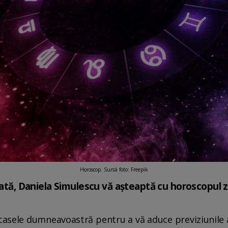
Horoscop. Sursă foto: Freepik
ată, Daniela Simulescu vă așteaptă cu horoscopul zile
 casele dumneavoastră pentru a vă aduce previziunile a