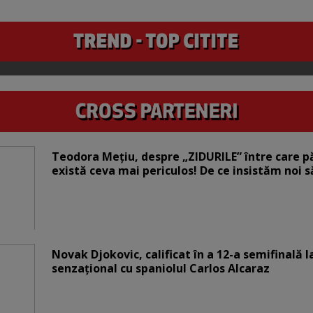
Teodora Mețiu, despre „ZIDURILE” între care pări
există ceva mai periculos! De ce insistăm noi 
Novak Djokovic, calificat în a 12-a semifinală 
senzațional cu spaniolul Carlos Alcaraz