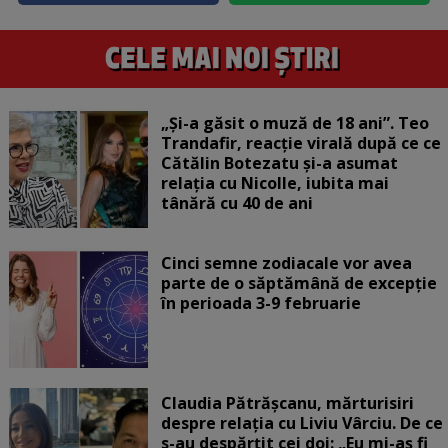
„Și-a găsit o muză de 18 ani”. Teo
Trandafir, reacție virală după ce ce
Cătălin Botezatu și-a asumat
relația cu Nicolle, iubita mai
tânără cu 40 de ani
Cinci semne zodiacale vor avea
parte de o săptămână de excepție
în perioada 3-9 februarie
Claudia Pătrășcanu, mărturisiri
despre relația cu Liviu Vârciu. De ce
s-au despărțit cei doi: „Eu mi-aș fi