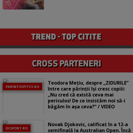
Teodora Mețiu, despre „ZIDURILE”
PARINTISIPITICI.RO
între care părinții își cresc copiii:
„Nu cred că există ceva mai
periculos! De ce insistăm noi să-i
băgăm în așa ceva?” / VIDEO
Novak Djokovic, calificat în a 12-a
DCSPORT.RO
semifinală la Australian Open. Încă