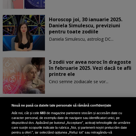
Horoscop joi, 30 ianuarie 2025.
Daniela Simulescu, previziuni
pentru toate zodiile
Daniela Simulescu, astrolog DC...
5 zodii vor avea noroc în dragoste
în februarie 2025. Vezi dacă te afli
printre ele
Cinci semne zodiacale se vor...
Patru zodii primesc un mesaj
Nouă ne pasă ca datele tale personale să rămână confidențiale
special de la Univers pe 30
Atât noi, cât și cele
683
de magazine partenere stocăm și accesăm date cu
ianuarie. Vezi dacă te afli printre
caracter personal, de exemplu date de navigare sau identificatori unici, pe
ele
dispozitivul dvs. Apăsând pe butonul „Acceptare”, activați tehnologiile de urmărire
care susțin scopurile indicate la rubrica „Noi, și partenerii noștri prelucrăm date
pentru a oferi:”, iar selectând opțiunea „Refuz tot” sau retragându-vă