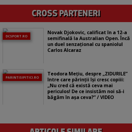
Novak Djokovic, calificat în a 12-a
DCSPORT.RO
semifinală la Australian Open. Încă
un duel senzațional cu spaniolul
Carlos Alcaraz
Teodora Mețiu, despre „ZIDURILE”
PARINTISIPITICI.RO
între care părinții își cresc copiii:
„Nu cred că există ceva mai
periculos! De ce insistăm noi să-i
băgăm în așa ceva?” / VIDEO