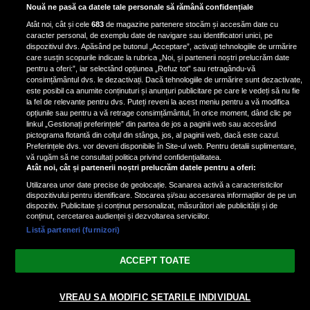
Horoscop marți, 28 ianuarie 2025.
Nouă ne pasă ca datele tale personale să rămână confidențiale
Daniela Simulescu, previziuni
Atât noi, cât și cele
683
de magazine partenere stocăm și accesăm date cu
pentru toate zodiile
caracter personal, de exemplu date de navigare sau identificatori unici, pe
dispozitivul dvs. Apăsând pe butonul „Acceptare”, activați tehnologiile de urmărire
Daniela Simulescu, astrolog DC...
care susțin scopurile indicate la rubrica „Noi, și partenerii noștri prelucrăm date
pentru a oferi:”, iar selectând opțiunea „Refuz tot” sau retragându-vă
consimțământul dvs. le dezactivați. Dacă tehnologiile de urmărire sunt dezactivate,
este posibil ca anumite conținuturi și anunțuri publicitare pe care le vedeți să nu fie
4 zodii primesc un semn puternic
la fel de relevante pentru dvs. Puteți reveni la acest meniu pentru a vă modifica
din partea Universului pe 28
opțiunile sau pentru a vă retrage consimțământul, în orice moment, dând clic pe
linkul „Gestionați preferințele” din partea de jos a paginii web sau accesând
ianuarie 2025. Vezi dacă te afli
pictograma flotantă din colțul din stânga, jos, al paginii web, dacă este cazul.
printre ele
Preferințele dvs. vor deveni disponibile în Site-ul web. Pentru detalii suplimentare,
vă rugăm să ne consultați politica privind confidențialitatea.
Atât noi, cât și partenerii noștri prelucrăm datele pentru a oferi:
Utilizarea unor date precise de geolocație. Scanarea activă a caracteristicilor
dispozitivului pentru identificare. Stocarea și/sau accesarea informațiilor de pe un
dispozitiv. Publicitate și conținut personalizat, măsurători ale publicității și de
conținut, cercetarea audienței și dezvoltarea serviciilor.
Listă parteneri (furnizori)
Vezi varianta Desktop
ACCEPT TOATE
Politica de confidențialitate
Politica cookies
Gestionați preferințele
|
|
© 2026 spectacola.ro | Toate drepturile rezervate.
VREAU SA MODIFIC SETARILE INDIVIDUAL