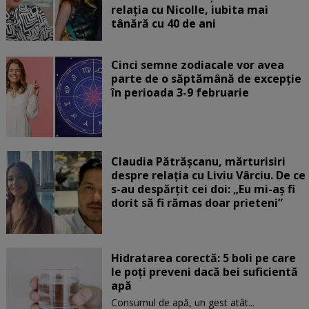
relația cu Nicolle, iubita mai
tânără cu 40 de ani
Cinci semne zodiacale vor avea
parte de o săptămână de excepție
în perioada 3-9 februarie
Claudia Pătrășcanu, mărturisiri
despre relația cu Liviu Vârciu. De ce
s-au despărțit cei doi: „Eu mi-aș fi
dorit să fi rămas doar prieteni”
Hidratarea corectă: 5 boli pe care
le poți preveni dacă bei suficientă
apă
Consumul de apă, un gest atât...