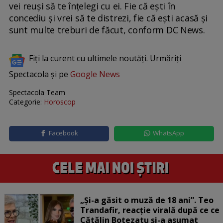
vei reuși să te înțelegi cu ei. Fie că ești în
concediu și vrei să te distrezi, fie că ești acasă și
sunt multe treburi de făcut, conform DC News.
Fiți la curent cu ultimele noutăți. Urmăriți
Spectacola și pe
Google News
Spectacola Team
Categorie:
Horoscop
Facebook
WhatsApp
„Și-a găsit o muză de 18 ani”. Teo
Trandafir, reacție virală după ce ce
Cătălin Botezatu și-a asumat