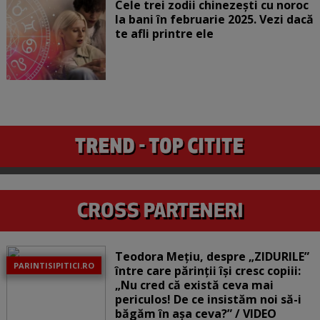
Cele trei zodii chinezești cu noroc
la bani în februarie 2025. Vezi dacă
te afli printre ele
Teodora Mețiu, despre „ZIDURILE”
PARINTISIPITICI.RO
între care părinții își cresc copiii:
„Nu cred că există ceva mai
periculos! De ce insistăm noi să-i
băgăm în așa ceva?” / VIDEO