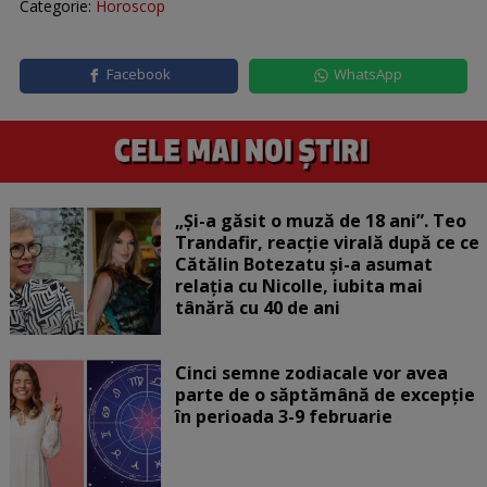
Categorie:
Horoscop
Facebook
WhatsApp
„Și-a găsit o muză de 18 ani”. Teo
Trandafir, reacție virală după ce ce
Cătălin Botezatu și-a asumat
relația cu Nicolle, iubita mai
tânără cu 40 de ani
Cinci semne zodiacale vor avea
parte de o săptămână de excepție
în perioada 3-9 februarie