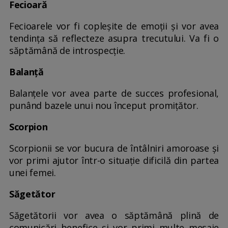
Fecioară
Fecioarele vor fi copleșite de emoții și vor avea
tendința să reflecteze asupra trecutului. Va fi o
săptămână de introspecție.
Balanță
Balanțele vor avea parte de succes profesional,
punând bazele unui nou început promițător.
Scorpion
Scorpionii se vor bucura de întâlniri amoroase și
vor primi ajutor într-o situație dificilă din partea
unei femei.
Săgetător
Săgetătorii vor avea o săptămână plină de
comunicări benefice și vor primi multe mesaje