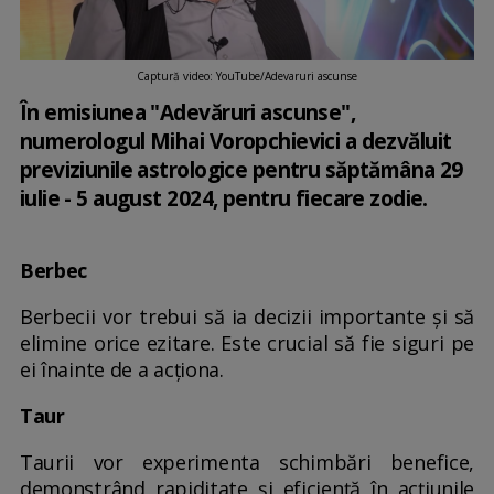
Captură video: YouTube/Adevaruri ascunse
În emisiunea "Adevăruri ascunse",
numerologul Mihai Voropchievici a dezvăluit
previziunile astrologice pentru săptămâna 29
iulie - 5 august 2024, pentru fiecare zodie.
Berbec
Berbecii vor trebui să ia decizii importante și să
elimine orice ezitare. Este crucial să fie siguri pe
ei înainte de a acționa.
Taur
Taurii vor experimenta schimbări benefice,
demonstrând rapiditate și eficiență în acțiunile