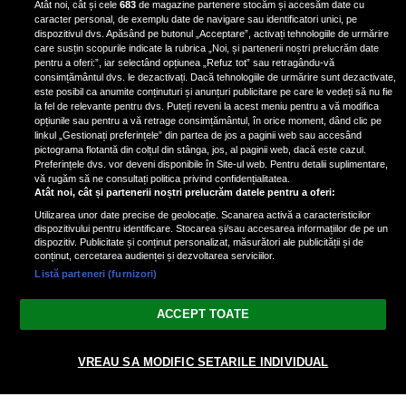
Atât noi, cât și cele
683
de magazine partenere stocăm și accesăm date cu
ianuarie. Vezi dacă te afli printre
caracter personal, de exemplu date de navigare sau identificatori unici, pe
ele
dispozitivul dvs. Apăsând pe butonul „Acceptare”, activați tehnologiile de urmărire
care susțin scopurile indicate la rubrica „Noi, și partenerii noștri prelucrăm date
pentru a oferi:”, iar selectând opțiunea „Refuz tot” sau retragându-vă
consimțământul dvs. le dezactivați. Dacă tehnologiile de urmărire sunt dezactivate,
este posibil ca anumite conținuturi și anunțuri publicitare pe care le vedeți să nu fie
3 zodii ale căror dorințe devin
la fel de relevante pentru dvs. Puteți reveni la acest meniu pentru a vă modifica
realitate pe 29 ianuarie 2025. Vezi
opțiunile sau pentru a vă retrage consimțământul, în orice moment, dând clic pe
linkul „Gestionați preferințele” din partea de jos a paginii web sau accesând
dacă te afli printre cei norocoși
pictograma flotantă din colțul din stânga, jos, al paginii web, dacă este cazul.
Preferințele dvs. vor deveni disponibile în Site-ul web. Pentru detalii suplimentare,
vă rugăm să ne consultați politica privind confidențialitatea.
Atât noi, cât și partenerii noștri prelucrăm datele pentru a oferi:
Utilizarea unor date precise de geolocație. Scanarea activă a caracteristicilor
dispozitivului pentru identificare. Stocarea și/sau accesarea informațiilor de pe un
dispozitiv. Publicitate și conținut personalizat, măsurători ale publicității și de
conținut, cercetarea audienței și dezvoltarea serviciilor.
Listă parteneri (furnizori)
Vezi varianta Desktop
ACCEPT TOATE
Politica de confidențialitate
Politica cookies
Gestionați preferințele
|
|
© 2026 spectacola.ro | Toate drepturile rezervate.
VREAU SA MODIFIC SETARILE INDIVIDUAL