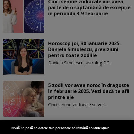
Cinci semne zodiacale vor avea
parte de o săptămână de excepție
în perioada 3-9 februarie
Horoscop joi, 30 ianuarie 2025.
Daniela Simulescu, previziuni
pentru toate zodiile
Daniela Simulescu, astrolog DC...
5 zodii vor avea noroc în dragoste
în februarie 2025. Vezi dacă te afli
printre ele
Cinci semne zodiacale se vor...
Patru zodii primesc un mesaj
Nouă ne pasă ca datele tale personale să rămână confidențiale
special de la Univers pe 30