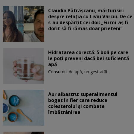
Claudia Pătrășcanu, mărturisiri
despre relația cu Liviu Vârciu. De ce
s-au despărțit cei doi: „Eu mi-aș fi
dorit să fi rămas doar prieteni”
Hidratarea corectă: 5 boli pe care
le poți preveni dacă bei suficientă
apă
Consumul de apă, un gest atât...
Aur albastru: superalimentul
bogat în fier care reduce
colesterolul și combate
îmbătrânirea